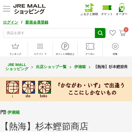
ふるさと納税
チケット
オーダー
/
ログイン
新規会員登録
0
ランキング
カテゴリ
ポイント10倍以上
クーポン
特集
JRE MALL
出店ショップ一覧
伊湘箱
【熱海】杉本鰹節商店
ショッピング
伊湘箱
【熱海】杉本鰹節商店