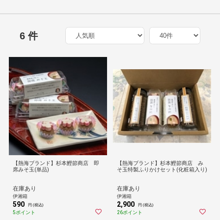
6 件
【熱海ブランド】杉本鰹節商店 即
【熱海ブランド】杉本鰹節商店 み
席みそ玉(単品)
そ玉特製ふりかけセット(化粧箱入り)
在庫あり
在庫あり
伊湘箱
伊湘箱
590
2,900
円 (税込)
円 (税込)
5ポイント
26ポイント