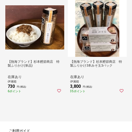
【熱海ブランド】杉本鰹節商店 特
【熱海ブランド】杉本鰹節商店 特
製ふりかけ(単品)
製ふりかけ3本みそ玉3パック
在庫あり
在庫あり
伊湘箱
伊湘箱
730
3,800
円 (税込)
円 (税込)
6ポイント
35ポイント
ご利用ガイド