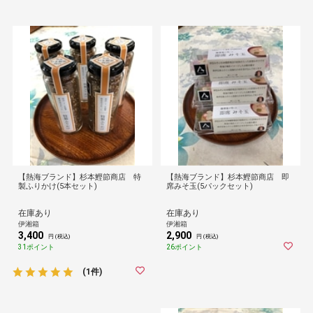
【熱海ブランド】杉本鰹節商店 特
【熱海ブランド】杉本鰹節商店 即
製ふりかけ(5本セット)
席みそ玉(5パックセット)
在庫あり
在庫あり
伊湘箱
伊湘箱
3,400
2,900
円 (税込)
円 (税込)
31ポイント
26ポイント
(1件)