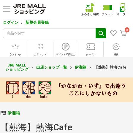
ふるさと納税
チケット
オーダー
/
ログイン
新規会員登録
0
ランキング
カテゴリ
ポイント10倍以上
クーポン
特集
JRE MALL
出店ショップ一覧
伊湘箱
【熱海】熱海Cafe
ショッピング
伊湘箱
【熱海】熱海Cafe