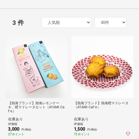
3 件
【熱海ブランド】熱海レモンケー
【熱海ブランド】熱海橙マドレーヌ
キ、橙マドレーヌセット（ATAMI Ca
（ATAMI Caf'e）
f'e）
在庫あり
在庫あり
伊湘箱
伊湘箱
3,000
1,500
円 (税込)
円 (税込)
27ポイント
13ポイント