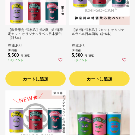
【数量限定･送料込】第2弾、第3弾限
【第3弾･送料込】2セット オリジナ
定セット オリジナルラベル日本酒缶
ルラベル日本酒缶（計6本）
（計6本）
在庫あり
在庫あり
伊湘箱
伊湘箱
5,500
5,500
円 (税込)
円 (税込)
50ポイント
50ポイント
カートに追加
カートに追加