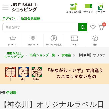
ふるさと納税
チケット
オーダー
/
ログイン
新規会員登録
0
ランキング
カテゴリ
ポイント10倍以上
クーポン
特集
JRE MALL
出店ショップ一覧
伊湘箱
【神奈川】オリジナル
ショッピング
伊湘箱
【神奈川】オリジナルラベル日