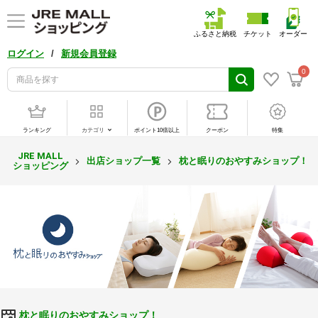
ふるさと納税
チケット
オーダー
/
ログイン
新規会員登録
0
ランキング
カテゴリ
ポイント10倍以上
クーポン
特集
JRE MALL
出店ショップ一覧
枕と眠りのおやすみショップ！
ショッピング
枕と眠りのおやすみショップ！