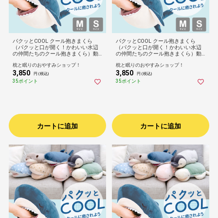
パクッとCOOL クール抱きまくら
パクッとCOOL クール抱きまくら
（パクッと口が開く！かわいい水辺
（パクッと口が開く！かわいい水辺
の仲間たちのクール抱きまくら）動
の仲間たちのクール抱きまくら）動
物 生き物 アニマル 誕生日 プレゼン
物 生き物 アニマル 誕生日 プレゼン
枕と眠りのおやすみショップ！
枕と眠りのおやすみショップ！
ト ギフト 男性 女性 大人 子供 キッズ
ト ギフト 男性 女性 大人 子供 キッズ
3,850
3,850
ジュニア 息子 娘 ぬいぐるみ ひんや
ジュニア 息子 娘 ぬいぐるみ ひんや
円 (税込)
円 (税込)
り 接触冷感 りぶはあと 可愛い抱き
り 接触冷感 りぶはあと 可愛い抱き
35ポイント
35ポイント
枕 子供部屋 ソファ
枕 子供部屋 ソファ
カートに追加
カートに追加