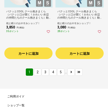
パクッとCOOL クール抱きまくら
パクッとCOOL クール抱きまくら
（パクッと口が開く！かわいい水辺
（パクッと口が開く！かわいい水辺
の仲間たちのクール抱きまくら）動
の仲間たちのクール抱きまくら）動
物 生き物 アニマル 誕生日 プレゼン
物 生き物 アニマル 誕生日 プレゼン
枕と眠りのおやすみショップ！
枕と眠りのおやすみショップ！
ト ギフト 男性 女性 大人 子供 キッズ
ト ギフト 男性 女性 大人 子供 キッズ
3,850
3,080
ジュニア 息子 娘 ぬいぐるみ ひんや
ジュニア 息子 娘 ぬいぐるみ ひんや
円 (税込)
円 (税込)
り 接触冷感 りぶはあと 可愛い抱き
り 接触冷感 りぶはあと 可愛い抱き
35ポイント
28ポイント
枕 子供部屋 ソファ
枕 子供部屋 ソファ
カートに追加
カートに追加
1
2
3
4
5
...
ご利用ガイド
ショップ一覧