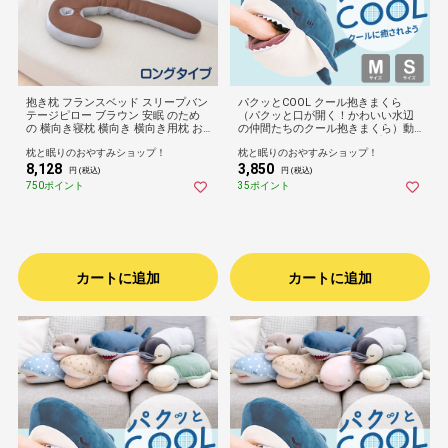
抱き枕 フランスベッド スリープバン
パクッとCOOL クール抱きまくら
テージピロー ブラウン 安眠 のため
（パクッと口が開く！かわいい水辺
の 横向き寝枕 横向き 横向き用枕 お
の仲間たちのクール抱きまくら）動
すすめ 横向き用の枕 横むき寝 だき
物 生き物 アニマル 誕生日 プレゼン
枕と眠りのおやすみショップ！
枕と眠りのおやすみショップ！
枕 だきまくら J字 ゆがみ まくら ポ
ト ギフト 男性 女性 大人 子供 キッズ
8,128
3,850
リエステル 大きい 長い 妊婦 妊娠
ジュニア 息子 娘 ぬいぐるみ ひんや
円 (税込)
円 (税込)
り 接触冷感 りぶはあと 可愛い抱き
750ポイント
35ポイント
枕 子供部屋 ソファ
カートに追加
カートに追加