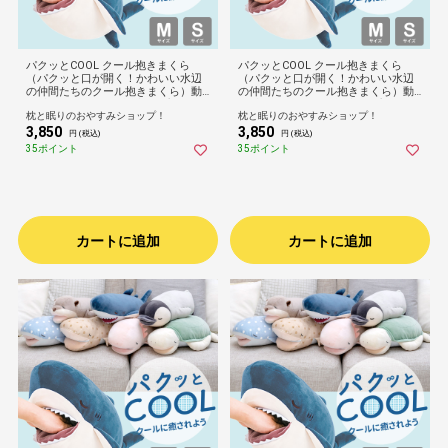
パクッとCOOL クール抱きまくら
パクッとCOOL クール抱きまくら
（パクッと口が開く！かわいい水辺
（パクッと口が開く！かわいい水辺
の仲間たちのクール抱きまくら）動
の仲間たちのクール抱きまくら）動
物 生き物 アニマル 誕生日 プレゼン
物 生き物 アニマル 誕生日 プレゼン
枕と眠りのおやすみショップ！
枕と眠りのおやすみショップ！
ト ギフト 男性 女性 大人 子供 キッズ
ト ギフト 男性 女性 大人 子供 キッズ
3,850
3,850
ジュニア 息子 娘 ぬいぐるみ ひんや
ジュニア 息子 娘 ぬいぐるみ ひんや
円 (税込)
円 (税込)
り 接触冷感 りぶはあと 可愛い抱き
り 接触冷感 りぶはあと 可愛い抱き
35ポイント
35ポイント
枕 子供部屋 ソファ
枕 子供部屋 ソファ
カートに追加
カートに追加