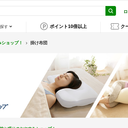
ロ
ポイント10倍以上
ク
探す
みショップ！
掛け布団