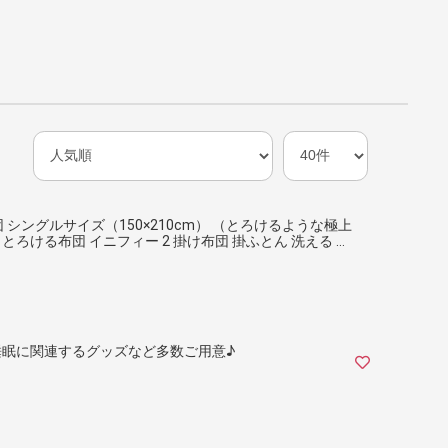
布団 シングルサイズ（150×210cm） （とろけるような極上
ろける布団 イニフィー 2 掛け布団 掛ふとん 洗える 日
眠に関連するグッズなど多数ご用意♪