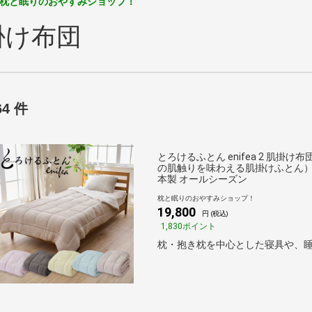
枕と眠りのおやすみショップ！
掛け布団
64 件
とろけるふとん enifea 2 肌掛け
の肌触りを味わえる肌掛けふとん）と
本製 オールシーズン
枕と眠りのおやすみショップ！
19,800
円 (税込)
1,830ポイント
枕・抱き枕を中心とした寝具や、睡