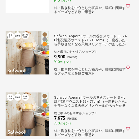
910ポイント
枕・抱き枕を中心とした寝具や、睡眠に関連す
るグッズなど多数ご用意♪
Sofwool Apparel ウールの巻きスカート LL～4
L対応(適応ウエスト77～101cm) （一度巻いた
ら手放せなくなる天然メリノウールのあったか
巻きスカート）ソフゥール 防寒 寒さ 冷え 対策
枕と眠りのおやすみショップ！
防止 暖かい 冬 家事 エプロン風 腰 ふかふか 女
9,900
性 レディース 洗える 洗濯可能 日本製
円 (税込)
910ポイント
枕・抱き枕を中心とした寝具や、睡眠に関連す
るグッズなど多数ご用意♪
Sofwool Apparel ウールの巻きスカート S～L
対応(適応ウエスト58～77cm) （一度巻いたら
手放せなくなる天然メリノウールのあったか巻
きスカート）ソフゥール 防寒 寒さ 冷え 対策 防
枕と眠りのおやすみショップ！
止 暖かい 冬 家事 エプロン風 腰 ふかふか 女性
7,975
レディース 洗える 洗濯可能 日本製
円 (税込)
730ポイント
枕・抱き枕を中心とした寝具や、睡眠に関連す
るグッズなど多数ご用意♪