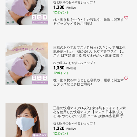
枕と眠りのおやすみショップ！
しくない 痛くない おしゃれ 国産】
1,380
円 (税込)
12ポイント
枕・抱き枕を中心とした寝具や、睡眠に関連す
るグッズなど多数ご用意♪
王様のおやすみマスク(1枚入) スキンケア加工生
地を使用した、肌に優しいおやすみマスク 【マ
スク 日本製 洗える 布 やわらかい 洗濯 乾燥 予
防 保湿 吸水 敏感肌 乾燥肌 男性 女性 大人 息苦
枕と眠りのおやすみショップ！
しくない 痛くない おしゃれ 国産】
1,380
円 (税込)
12ポイント
枕・抱き枕を中心とした寝具や、睡眠に関連す
るグッズなど多数ご用意♪
王様の快適マスク(1枚入) 東洋紡ドライアイス素
材を使用した快適マスク 【マスク 日本製 洗え
る 布 やわらかい 洗濯 クール 接触冷感 乾燥 予
防 保湿 吸水 敏感肌 乾燥肌 男性 女性 大人 子ど
枕と眠りのおやすみショップ！
も 子供 息苦しくない 痛くない おしゃれ 国産 L
1,320
サイズ Mサイズ】
円 (税込)
12ポイント