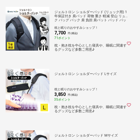
ジェルトロン ショルダーパッド (リュック用) 1
年保証付き 肩パッド 荷物 重さ 軽減 登山 リュッ
ク バッグ バック 肩 負担 肩パット パッド パッ
ト 通勤 鞄 かばん カバン 重い 軽くなる リュッ
枕と眠りのおやすみショップ！
クサック 軽量 通学 塾 旅行
7,700
円 (税込)
71ポイント
枕・抱き枕を中心とした寝具や、睡眠に関連す
るグッズなど多数ご用意♪
ジェルトロン ショルダーパッド Lサイズ
枕と眠りのおやすみショップ！
3,850
円 (税込)
35ポイント
枕・抱き枕を中心とした寝具や、睡眠に関連す
るグッズなど多数ご用意♪
ジェルトロン ショルダーパッド Mサイズ