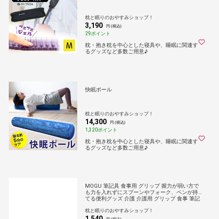
枕と眠りのおやすみショップ！
3,190
円 (税込)
29ポイント
枕・抱き枕を中心とした寝具や、睡眠に関連す
るグッズなど多数ご用意♪
快眠ポール
枕と眠りのおやすみショップ！
14,300
円 (税込)
1,320ポイント
枕・抱き枕を中心とした寝具や、睡眠に関連す
るグッズなど多数ご用意♪
MOGU 筆記具 食事用 グリップ 握力が弱い方で
も力を入れずにスプーンやフォーク、ペンが持
てる便利グッズ 介護 介護用 グリップ 食事 筆記
用具 ペン ボールペン 鉛筆 シャープペン 万年筆
枕と眠りのおやすみショップ！
文房具 介護用品 リハビリ 疲れにくい モグ
1,540