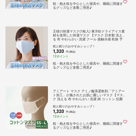
枕・抱き枕を中心とした寝具や、睡眠に関連す
るグッズなど多数ご用意♪
王様の快適マスク(1枚入) 東洋紡ドライアイス素
材を使用した快適マスク 【マスク 日本製 洗え
る 布 やわらかい 洗濯 クール 接触冷感 乾燥 予
防 保湿 吸水 敏感肌 乾燥肌 男性 女性 大人 子ど
枕と眠りのおやすみショップ！
も 子供 息苦しくない 痛くない おしゃれ 国産 L
1,320
サイズ Mサイズ】
円 (税込)
12ポイント
枕・抱き枕を中心とした寝具や、睡眠に関連す
るグッズなど多数ご用意♪
アミアート マスク アミノ酸系柔軟剤「アミアー
ト加工」が施されたお肌に優しいマスク【マス
ク 洗える 布 やわらかい 洗濯 綿 コットン 抗菌
防臭 乾燥 予防 保湿 吸水 敏感肌 乾燥肌 男性 女
枕と眠りのおやすみショップ！
性 大人 子ども 子供 定価販売 日本製 国産】
1,320
円 (税込)
12ポイント
枕・抱き枕を中心とした寝具や、睡眠に関連す
るグッズなど多数ご用意♪