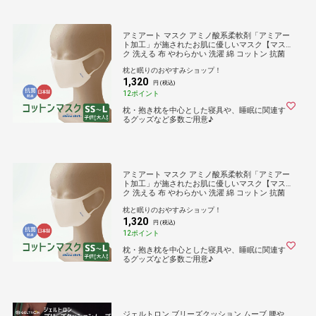
アミアート マスク アミノ酸系柔軟剤「アミアー
ト加工」が施されたお肌に優しいマスク【マス
ク 洗える 布 やわらかい 洗濯 綿 コットン 抗菌
防臭 乾燥 予防 保湿 吸水 敏感肌 乾燥肌 男性 女
枕と眠りのおやすみショップ！
性 大人 子ども 子供 定価販売 日本製 国産】
1,320
円 (税込)
12ポイント
枕・抱き枕を中心とした寝具や、睡眠に関連す
るグッズなど多数ご用意♪
アミアート マスク アミノ酸系柔軟剤「アミアー
ト加工」が施されたお肌に優しいマスク【マス
ク 洗える 布 やわらかい 洗濯 綿 コットン 抗菌
防臭 乾燥 予防 保湿 吸水 敏感肌 乾燥肌 男性 女
枕と眠りのおやすみショップ！
性 大人 子ども 子供 定価販売 日本製 国産】
1,320
円 (税込)
12ポイント
枕・抱き枕を中心とした寝具や、睡眠に関連す
るグッズなど多数ご用意♪
ジェルトロン ブリーズクッション ムーブ 腰や