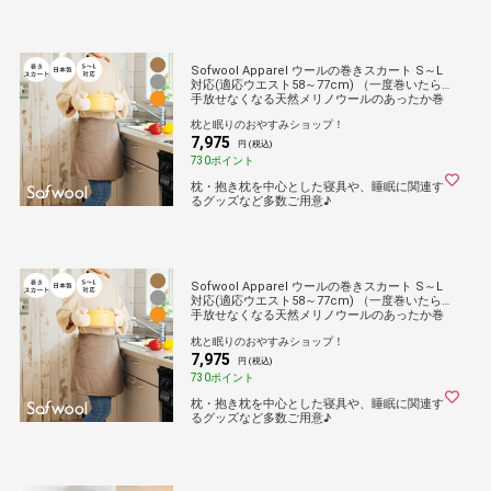
Sofwool Apparel ウールの巻きスカート S～L
対応(適応ウエスト58～77cm) （一度巻いたら
手放せなくなる天然メリノウールのあったか巻
きスカート）ソフゥール 防寒 寒さ 冷え 対策 防
枕と眠りのおやすみショップ！
止 暖かい 冬 家事 エプロン風 腰 ふかふか 女性
7,975
レディース 洗える 洗濯可能 日本製
円 (税込)
730ポイント
枕・抱き枕を中心とした寝具や、睡眠に関連す
るグッズなど多数ご用意♪
Sofwool Apparel ウールの巻きスカート S～L
対応(適応ウエスト58～77cm) （一度巻いたら
手放せなくなる天然メリノウールのあったか巻
きスカート）ソフゥール 防寒 寒さ 冷え 対策 防
枕と眠りのおやすみショップ！
止 暖かい 冬 家事 エプロン風 腰 ふかふか 女性
7,975
レディース 洗える 洗濯可能 日本製
円 (税込)
730ポイント
枕・抱き枕を中心とした寝具や、睡眠に関連す
るグッズなど多数ご用意♪