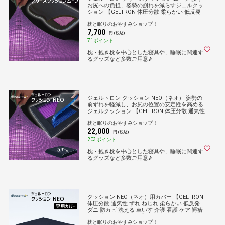
お尻への負担、姿勢の崩れを減らすジェルクッ
ション 【GELTRON 体圧分散 柔らかい 低反発
洗える 車いす 車椅子 車イス 介護 ケア 床ずれ
枕と眠りのおやすみショップ！
防止 オフィス 車 ドライブ 持ち運び】
7,700
円 (税込)
71ポイント
枕・抱き枕を中心とした寝具や、睡眠に関連す
るグッズなど多数ご用意♪
ジェルトロン クッション NEO（ネオ） 姿勢の
前ずれを軽減し、お尻の位置の安定性を高める
ジェルクッション 【GELTRON 体圧分散 通気性
ずれ ねじれ 柔らかい 低反発 洗える 車いす 車椅
枕と眠りのおやすみショップ！
子 車イス 介護 ケア 褥瘡 予防 床ずれ】
22,000
円 (税込)
203ポイント
枕・抱き枕を中心とした寝具や、睡眠に関連す
るグッズなど多数ご用意♪
クッション NEO（ネオ）用カバー 【GELTRON
体圧分散 通気性 ずれ ねじれ 柔らかい 低反発 防
ダニ 防カビ 洗える 車いす 介護 看護 ケア 褥瘡
予防 床ずれ 防止 用具】
枕と眠りのおやすみショップ！