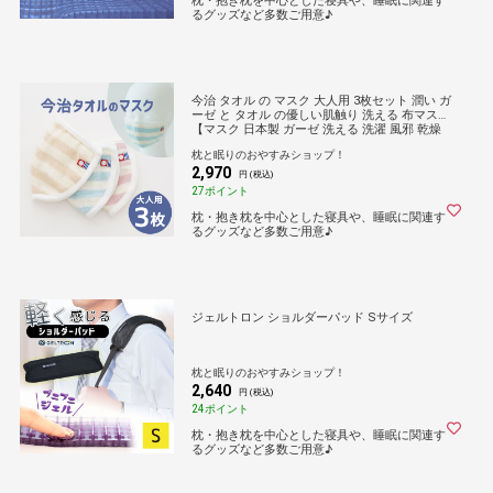
枕・抱き枕を中心とした寝具や、睡眠に関連す
るグッズなど多数ご用意♪
今治 タオル の マスク 大人用 3枚セット 潤い ガ
ーゼ と タオル の優しい肌触り 洗える 布マスク
【マスク 日本製 ガーゼ 洗える 洗濯 風邪 乾燥
予防 対策 保湿 吸水 保湿 今治 就寝 綿 大人 おし
枕と眠りのおやすみショップ！
ゃれ かわいい 定価販売 在庫あり】
2,970
円 (税込)
27ポイント
枕・抱き枕を中心とした寝具や、睡眠に関連す
るグッズなど多数ご用意♪
ジェルトロン ショルダーパッド Sサイズ
枕と眠りのおやすみショップ！
2,640
円 (税込)
24ポイント
枕・抱き枕を中心とした寝具や、睡眠に関連す
るグッズなど多数ご用意♪