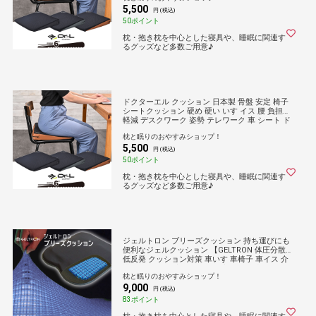
5,500
円 (税込)
50ポイント
枕・抱き枕を中心とした寝具や、睡眠に関連す
るグッズなど多数ご用意♪
ドクターエル クッション 日本製 骨盤 安定 椅子
シートクッション 硬め 硬い いす イス 腰 負担
軽減 デスクワーク 姿勢 テレワーク 車 シート ド
ライブ オフィス オフィスチェアー お尻 自動車
枕と眠りのおやすみショップ！
厚め 厚い 持ち運び 長時間 勉強
5,500
円 (税込)
50ポイント
枕・抱き枕を中心とした寝具や、睡眠に関連す
るグッズなど多数ご用意♪
ジェルトロン ブリーズクッション 持ち運びにも
便利なジェルクッション 【GELTRON 体圧分散
低反発 クッション対策 車いす 車椅子 車イス 介
護 ケア お尻 臀部 仙骨 痛み 床ずれ 防止 オフィ
枕と眠りのおやすみショップ！
ス 車 ドライブ 持ち運び】
9,000
円 (税込)
83ポイント