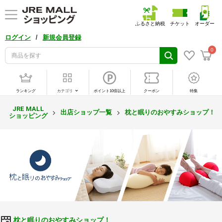
ふるさと納税
チケット
オーダー
/
ログイン
新規会員登録
0
ランキング
カテゴリ
ポイント10倍以上
クーポン
特集
JRE MALL
出店ショップ一覧
枕と眠りのおやすみショップ！
ショッピング
枕と眠りのおやすみショップ！