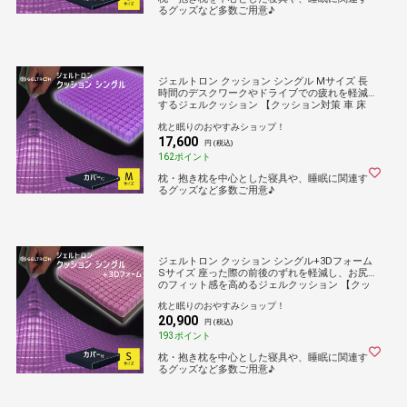
るグッズなど多数ご用意♪
ジェルトロン クッション シングル Mサイズ 長
時間のデスクワークやドライブでの疲れを軽減
するジェルクッション 【クッション対策 車 床
GELTRON 柔らかい 低反発 洗える 車いす 車椅
枕と眠りのおやすみショップ！
子 車イス 介護 ケア 臀部 床ずれ 防止】
17,600
円 (税込)
162ポイント
枕・抱き枕を中心とした寝具や、睡眠に関連す
るグッズなど多数ご用意♪
ジェルトロン クッション シングル+3Dフォーム
Sサイズ 座った際の前後のずれを軽減し、お尻
のフィット感を高めるジェルクッション 【クッ
ション対策 車 床 GELTRON 柔らかい 低反発 洗
枕と眠りのおやすみショップ！
える 車いす 車椅子 車イス 介護 床ずれ】
20,900
円 (税込)
193ポイント
枕・抱き枕を中心とした寝具や、睡眠に関連す
るグッズなど多数ご用意♪