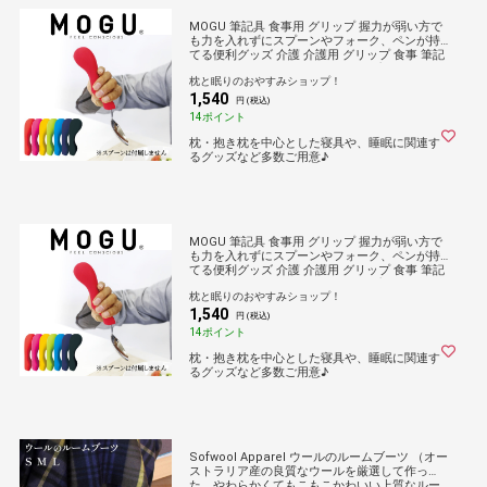
MOGU 筆記具 食事用 グリップ 握力が弱い方で
も力を入れずにスプーンやフォーク、ペンが持
てる便利グッズ 介護 介護用 グリップ 食事 筆記
用具 ペン ボールペン 鉛筆 シャープペン 万年筆
枕と眠りのおやすみショップ！
文房具 介護用品 リハビリ 疲れにくい モグ
1,540
円 (税込)
14ポイント
枕・抱き枕を中心とした寝具や、睡眠に関連す
るグッズなど多数ご用意♪
MOGU 筆記具 食事用 グリップ 握力が弱い方で
も力を入れずにスプーンやフォーク、ペンが持
てる便利グッズ 介護 介護用 グリップ 食事 筆記
用具 ペン ボールペン 鉛筆 シャープペン 万年筆
枕と眠りのおやすみショップ！
文房具 介護用品 リハビリ 疲れにくい モグ
1,540
円 (税込)
14ポイント
枕・抱き枕を中心とした寝具や、睡眠に関連す
るグッズなど多数ご用意♪
Sofwool Apparel ウールのルームブーツ （オー
ストラリア産の良質なウールを厳選して作っ
た、やわらかくてもこもこかわいい上質なルー