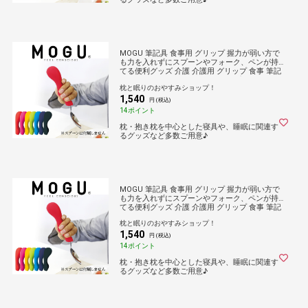
MOGU 筆記具 食事用 グリップ 握力が弱い方で
も力を入れずにスプーンやフォーク、ペンが持
てる便利グッズ 介護 介護用 グリップ 食事 筆記
用具 ペン ボールペン 鉛筆 シャープペン 万年筆
枕と眠りのおやすみショップ！
文房具 介護用品 リハビリ 疲れにくい モグ
1,540
円 (税込)
14ポイント
枕・抱き枕を中心とした寝具や、睡眠に関連す
るグッズなど多数ご用意♪
MOGU 筆記具 食事用 グリップ 握力が弱い方で
も力を入れずにスプーンやフォーク、ペンが持
てる便利グッズ 介護 介護用 グリップ 食事 筆記
用具 ペン ボールペン 鉛筆 シャープペン 万年筆
枕と眠りのおやすみショップ！
文房具 介護用品 リハビリ 疲れにくい モグ
1,540
円 (税込)
14ポイント
枕・抱き枕を中心とした寝具や、睡眠に関連す
るグッズなど多数ご用意♪