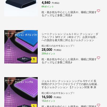
4,840
円 (税込)
44ポイント
枕・抱き枕を中心とした寝具や、睡眠に関連す
るグッズなど多数ご用意♪
シートクッション ジェルトロン クッション・ダ
ブルソフト Mサイズ（40タイプ） お尻や仙骨部
への負担を最大限に抑えるジェルクッション
【クッション 車イス 車いす 車椅子 くるまいす
枕と眠りのおやすみショップ！
車 椅子 車椅子用 車イス用 ジェル 介護】
28,000
円 (税込)
259ポイント
枕・抱き枕を中心とした寝具や、睡眠に関連す
るグッズなど多数ご用意♪
ジェルトロン クッション シングル Sサイズ 長
時間のデスクワークやドライブでの疲れを軽減
するジェルクッション 【クッション対策 車 床
GELTRON 柔らかい 低反発 洗える 車いす 車椅
枕と眠りのおやすみショップ！
子 車イス 介護 ケア 床ずれ 防止】
16,500
円 (税込)
152ポイント
枕・抱き枕を中心とした寝具や、睡眠に関連す