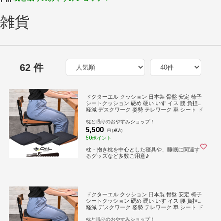
雑貨
62 件
ドクターエル クッション 日本製 骨盤 安定 椅子
シートクッション 硬め 硬い いす イス 腰 負担
軽減 デスクワーク 姿勢 テレワーク 車 シート ド
ライブ オフィス オフィスチェアー お尻 自動車
枕と眠りのおやすみショップ！
厚め 厚い 持ち運び 長時間 勉強
5,500
円 (税込)
50ポイント
枕・抱き枕を中心とした寝具や、睡眠に関連す
るグッズなど多数ご用意♪
ドクターエル クッション 日本製 骨盤 安定 椅子
シートクッション 硬め 硬い いす イス 腰 負担
軽減 デスクワーク 姿勢 テレワーク 車 シート ド
ライブ オフィス オフィスチェアー お尻 自動車
枕と眠りのおやすみショップ！
厚め 厚い 持ち運び 長時間 勉強