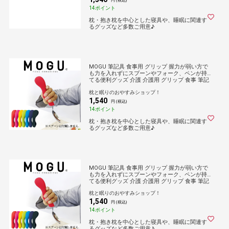
円 (税込)
14ポイント
枕・抱き枕を中心とした寝具や、睡眠に関連す
るグッズなど多数ご用意♪
MOGU 筆記具 食事用 グリップ 握力が弱い方で
も力を入れずにスプーンやフォーク、ペンが持
てる便利グッズ 介護 介護用 グリップ 食事 筆記
用具 ペン ボールペン 鉛筆 シャープペン 万年筆
枕と眠りのおやすみショップ！
文房具 介護用品 リハビリ 疲れにくい モグ
1,540
円 (税込)
14ポイント
枕・抱き枕を中心とした寝具や、睡眠に関連す
るグッズなど多数ご用意♪
MOGU 筆記具 食事用 グリップ 握力が弱い方で
も力を入れずにスプーンやフォーク、ペンが持
てる便利グッズ 介護 介護用 グリップ 食事 筆記
用具 ペン ボールペン 鉛筆 シャープペン 万年筆
枕と眠りのおやすみショップ！
文房具 介護用品 リハビリ 疲れにくい モグ
1,540
円 (税込)
14ポイント
枕・抱き枕を中心とした寝具や、睡眠に関連す
るグッズなど多数ご用意♪