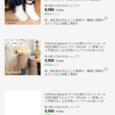
ムブーツ） ルームシューズ ソフゥール 防寒 冬
枕と眠りのおやすみショップ！
あったか 暖かい 部屋 リビング 冷え 対策 防止
8,980
洗える
円 (税込)
830ポイント
枕・抱き枕を中心とした寝具や、睡眠に関連す
るグッズなど多数ご用意♪
Sofwool Apparel ウールの巻きスカート LL～4
L対応(適応ウエスト77～101cm) （一度巻いた
ら手放せなくなる天然メリノウールのあったか
巻きスカート）ソフゥール 防寒 寒さ 冷え 対策
枕と眠りのおやすみショップ！
防止 暖かい 冬 家事 エプロン風 腰 ふかふか 女
9,900
性 レディース 洗える 洗濯可能 日本製
円 (税込)
910ポイント
枕・抱き枕を中心とした寝具や、睡眠に関連す
るグッズなど多数ご用意♪
Sofwool Apparel ウールの巻きスカート LL～4
L対応(適応ウエスト77～101cm) （一度巻いた
ら手放せなくなる天然メリノウールのあったか
巻きスカート）ソフゥール 防寒 寒さ 冷え 対策
枕と眠りのおやすみショップ！
防止 暖かい 冬 家事 エプロン風 腰 ふかふか 女
9,900
性 レディース 洗える 洗濯可能 日本製
円 (税込)