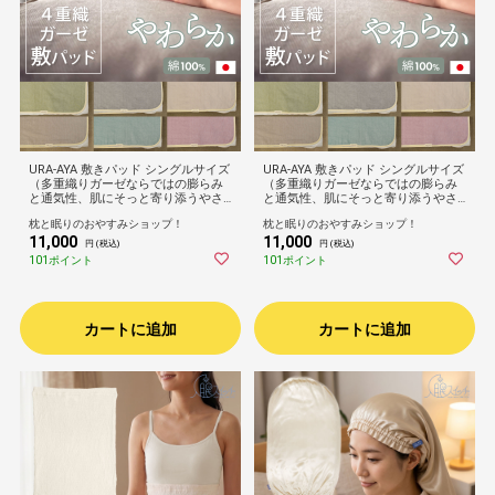
URA-AYA 敷きパッド シングルサイズ
URA-AYA 敷きパッド シングルサイズ
（多重織りガーゼならではの膨らみ
（多重織りガーゼならではの膨らみ
と通気性、肌にそっと寄り添うやさ
と通気性、肌にそっと寄り添うやさ
しい触感を両立した敷きパッド）綿1
しい触感を両立した敷きパッド）綿1
枕と眠りのおやすみショップ！
枕と眠りのおやすみショップ！
00％ 4重織り 日本製 洗える 春 夏 寝
00％ 4重織り 日本製 洗える 春 夏 寝
11,000
11,000
具 柔らかい リバーシブル おしゃれ
具 柔らかい リバーシブル おしゃれ
円 (税込)
円 (税込)
大人 子供 家族 プレゼント ギフト ウ
大人 子供 家族 プレゼント ギフト ウ
101ポイント
101ポイント
ラアヤ 敷きパット
ラアヤ 敷きパット
カートに追加
カートに追加