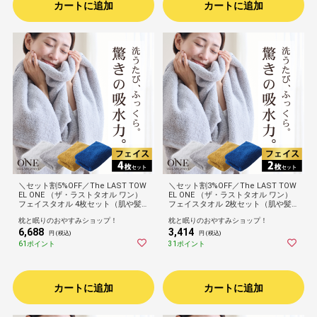
カートに追加
カートに追加
＼セット割5%OFF／The LAST TOW
＼セット割3%OFF／The LAST TOW
EL ONE （ザ・ラストタオル ワン）
EL ONE （ザ・ラストタオル ワン）
フェイスタオル 4枚セット（肌や髪
フェイスタオル 2枚セット（肌や髪
にそっとあてるだけで瞬時に水分を
にそっとあてるだけで瞬時に水分を
枕と眠りのおやすみショップ！
枕と眠りのおやすみショップ！
吸収！ゴシゴシしない、肌が喜ぶタ
吸収！ゴシゴシしない、肌が喜ぶタ
6,688
3,414
オル）洗顔 手拭き ふんわり ふかふ
オル）洗顔 手拭き ふんわり ふかふ
円 (税込)
円 (税込)
か 柔らかい 速乾 吸水 日本製 高品質
か 柔らかい 速乾 吸水 日本製 高品質
61ポイント
31ポイント
高級 ホテル 32×90cm
高級 ホテル 32×90cm
カートに追加
カートに追加