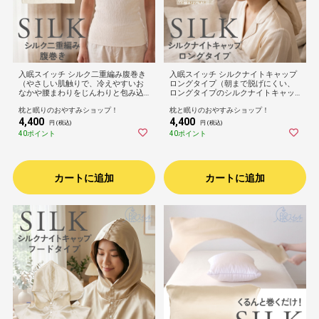
入眠スイッチ シルク二重編み腹巻き
入眠スイッチ シルクナイトキャップ
（やさしい肌触りで、冷えやすいお
ロングタイプ（朝まで脱げにくい、
なかや腰まわりをじんわりと包み込
ロングタイプのシルクナイトキャッ
むシルク腹巻）お腹 保温 温める 薄
プ）ゴム仕様 6Aランク シルク100％
枕と眠りのおやすみショップ！
枕と眠りのおやすみショップ！
手 軽い 温活 丈32cm ズレにくい 洗
髪 保護 守る 乾燥 摩擦 対策 絹 誕生
4,400
4,400
える アイボリー 誕生日 プレゼント
日 プレゼント ギフト 女性 レディー
円 (税込)
円 (税込)
ギフト 女性 レディース 睡眠 就寝 可
ス 洗える ゴールド 金色 可愛い ロン
40ポイント
40ポイント
愛い インナー
グサイズ
カートに追加
カートに追加