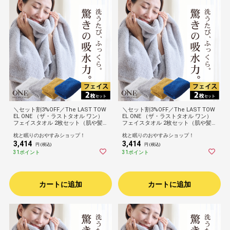
＼セット割3%OFF／The LAST TOW
＼セット割3%OFF／The LAST TOW
EL ONE （ザ・ラストタオル ワン）
EL ONE （ザ・ラストタオル ワン）
フェイスタオル 2枚セット（肌や髪
フェイスタオル 2枚セット（肌や髪
にそっとあてるだけで瞬時に水分を
にそっとあてるだけで瞬時に水分を
枕と眠りのおやすみショップ！
枕と眠りのおやすみショップ！
吸収！ゴシゴシしない、肌が喜ぶタ
吸収！ゴシゴシしない、肌が喜ぶタ
3,414
3,414
オル）洗顔 手拭き ふんわり ふかふ
オル）洗顔 手拭き ふんわり ふかふ
円 (税込)
円 (税込)
か 柔らかい 速乾 吸水 日本製 高品質
か 柔らかい 速乾 吸水 日本製 高品質
31ポイント
31ポイント
高級 ホテル 32×90cm
高級 ホテル 32×90cm
カートに追加
カートに追加