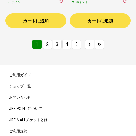
ング オフィス 寝室 体温 調節 調整 夏
ング オフィス 寝室 体温 調節 調整 夏
91ポイント
91ポイント
冬 冷房 寝冷え 対策
冬 冷房 寝冷え 対策
カートに追加
カートに追加
1
2
3
4
5
...
ご利用ガイド
ショップ一覧
お問い合わせ
JRE POINTについて
JRE MALLチケットとは
ご利用規約