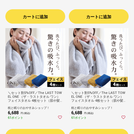
高品質 高級 ホテル 60×120cm
高級 ホテル 32×90cm
カートに追加
カートに追加
＼セット割5%OFF／The LAST TOW
＼セット割5%OFF／The LAST TOW
EL ONE （ザ・ラストタオル ワン）
EL ONE （ザ・ラストタオル ワン）
フェイスタオル 4枚セット（肌や髪
フェイスタオル 4枚セット（肌や髪
にそっとあてるだけで瞬時に水分を
にそっとあてるだけで瞬時に水分を
枕と眠りのおやすみショップ！
枕と眠りのおやすみショップ！
吸収！ゴシゴシしない、肌が喜ぶタ
吸収！ゴシゴシしない、肌が喜ぶタ
6,688
6,688
オル）洗顔 手拭き ふんわり ふかふ
オル）洗顔 手拭き ふんわり ふかふ
円 (税込)
円 (税込)
か 柔らかい 速乾 吸水 日本製 高品質
か 柔らかい 速乾 吸水 日本製 高品質
61ポイント
61ポイント
高級 ホテル 32×90cm
高級 ホテル 32×90cm