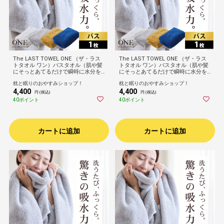
The LAST TOWEL ONE （ザ・ラス
The LAST TOWEL ONE （ザ・ラス
トタオル ワン）バスタオル（肌や髪
トタオル ワン）バスタオル（肌や髪
にそっとあてるだけで瞬時に水分を
にそっとあてるだけで瞬時に水分を
吸収！ゴシゴシしない、肌が喜ぶタ
吸収！ゴシゴシしない、肌が喜ぶタ
枕と眠りのおやすみショップ！
枕と眠りのおやすみショップ！
オル）お風呂上り 身体拭き ふんわり
オル）お風呂上り 身体拭き ふんわり
4,400
4,400
ふかふか 柔らかい 速乾 吸水 日本製
ふかふか 柔らかい 速乾 吸水 日本製
円 (税込)
円 (税込)
高品質 高級 ホテル プレゼント ギフ
高品質 高級 ホテル プレゼント ギフ
40ポイント
40ポイント
ト ゴワつかない 60×120cm
ト ゴワつかない 60×120cm
カートに追加
カートに追加