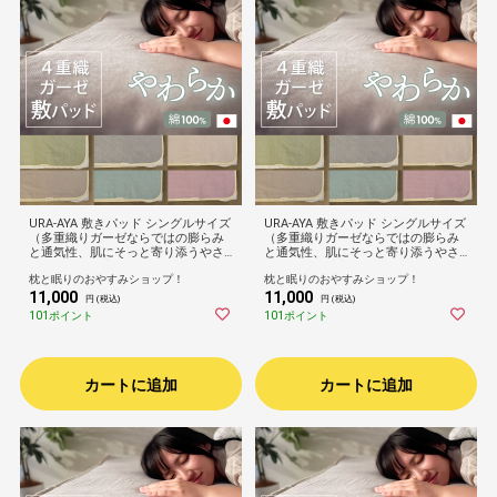
URA-AYA 敷きパッド シングルサイズ
URA-AYA 敷きパッド シングルサイズ
（多重織りガーゼならではの膨らみ
（多重織りガーゼならではの膨らみ
と通気性、肌にそっと寄り添うやさ
と通気性、肌にそっと寄り添うやさ
しい触感を両立した敷きパッド）綿1
しい触感を両立した敷きパッド）綿1
枕と眠りのおやすみショップ！
枕と眠りのおやすみショップ！
00％ 4重織り 日本製 洗える 春 夏 寝
00％ 4重織り 日本製 洗える 春 夏 寝
11,000
11,000
具 柔らかい リバーシブル おしゃれ
具 柔らかい リバーシブル おしゃれ
円 (税込)
円 (税込)
大人 子供 家族 プレゼント ギフト ウ
大人 子供 家族 プレゼント ギフト ウ
101ポイント
101ポイント
ラアヤ 敷きパット
ラアヤ 敷きパット
カートに追加
カートに追加