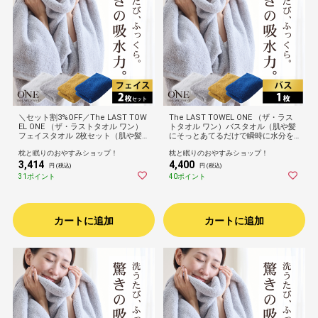
＼セット割3%OFF／The LAST TOW
The LAST TOWEL ONE （ザ・ラス
EL ONE （ザ・ラストタオル ワン）
トタオル ワン）バスタオル（肌や髪
フェイスタオル 2枚セット（肌や髪
にそっとあてるだけで瞬時に水分を
にそっとあてるだけで瞬時に水分を
吸収！ゴシゴシしない、肌が喜ぶタ
枕と眠りのおやすみショップ！
枕と眠りのおやすみショップ！
吸収！ゴシゴシしない、肌が喜ぶタ
オル）お風呂上り 身体拭き ふんわり
3,414
4,400
オル）洗顔 手拭き ふんわり ふかふ
ふかふか 柔らかい 速乾 吸水 日本製
円 (税込)
円 (税込)
か 柔らかい 速乾 吸水 日本製 高品質
高品質 高級 ホテル プレゼント ギフ
31ポイント
40ポイント
高級 ホテル 32×90cm
ト ゴワつかない 60×120cm
カートに追加
カートに追加