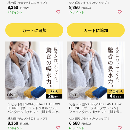
枕と眠りのおやすみショップ！
枕と眠りのおやすみショップ！
収！ゴシゴシしない、肌が喜ぶタオ
収！ゴシゴシしない、肌が喜ぶタオ
8,360
8,360
ル）お風呂上り 身体拭き ふんわり
ル）お風呂上り 身体拭き ふんわり
円 (税込)
円 (税込)
ふかふか 柔らかい 速乾 吸水 日本製
ふかふか 柔らかい 速乾 吸水 日本製
77ポイント
77ポイント
高品質 高級 ホテル 60×120cm
高品質 高級 ホテル 60×120cm
カートに追加
カートに追加
＼セット割5%OFF／The LAST TOW
＼セット割5%OFF／The LAST TOW
EL ONE （ザ・ラストタオル ワン）
EL ONE （ザ・ラストタオル ワン）
バスタオル 2枚セット（肌や髪にそ
フェイスタオル 4枚セット（肌や髪
っとあてるだけで瞬時に水分を吸
にそっとあてるだけで瞬時に水分を
枕と眠りのおやすみショップ！
枕と眠りのおやすみショップ！
収！ゴシゴシしない、肌が喜ぶタオ
吸収！ゴシゴシしない、肌が喜ぶタ
8,360
6,688
ル）お風呂上り 身体拭き ふんわり
オル）洗顔 手拭き ふんわり ふかふ
円 (税込)
円 (税込)
ふかふか 柔らかい 速乾 吸水 日本製
か 柔らかい 速乾 吸水 日本製 高品質
77ポイント
61ポイント