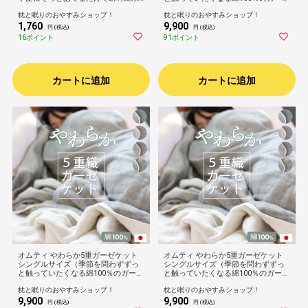
分を吸収！ゴシゴシしない、肌が喜
ケット）OMUTI 綿100% 幅140×長さ
枕と眠りのおやすみショップ！
枕と眠りのおやすみショップ！
ぶタオル）洗顔 手拭き ふんわり ふ
200cm 日本製 洗える リバーシブル
1,760
9,900
かふか 柔らかい 速乾 吸水 日本製 高
インテリア おしゃれ 大人 子供 リビ
円 (税込)
円 (税込)
品質 高級 ホテル プレゼント ギフト
ング オフィス 寝室 体温 調節 調整 夏
16ポイント
91ポイント
ゴワつかない 32×90cm
冬 冷房 寝冷え 対策
カートに追加
カートに追加
オムティ やわらか5重ガーゼケット
オムティ やわらか5重ガーゼケット
シングルサイズ（季節を問わずずっ
シングルサイズ（季節を問わずずっ
と触っていたくなる綿100％のガーゼ
と触っていたくなる綿100％のガーゼ
ケット）OMUTI 綿100% 幅140×長さ
ケット）OMUTI 綿100% 幅140×長さ
枕と眠りのおやすみショップ！
枕と眠りのおやすみショップ！
200cm 日本製 洗える リバーシブル
200cm 日本製 洗える リバーシブル
9,900
9,900
インテリア おしゃれ 大人 子供 リビ
インテリア おしゃれ 大人 子供 リビ
円 (税込)
円 (税込)