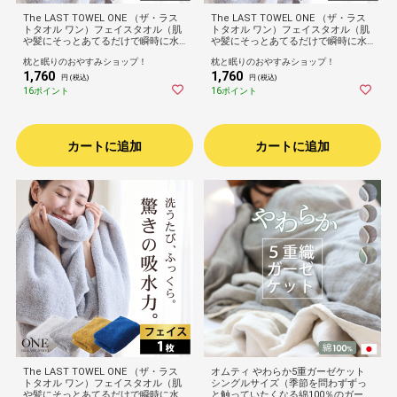
The LAST TOWEL ONE （ザ・ラス
The LAST TOWEL ONE （ザ・ラス
トタオル ワン）フェイスタオル（肌
トタオル ワン）フェイスタオル（肌
や髪にそっとあてるだけで瞬時に水
や髪にそっとあてるだけで瞬時に水
分を吸収！ゴシゴシしない、肌が喜
分を吸収！ゴシゴシしない、肌が喜
枕と眠りのおやすみショップ！
枕と眠りのおやすみショップ！
ぶタオル）洗顔 手拭き ふんわり ふ
ぶタオル）洗顔 手拭き ふんわり ふ
1,760
1,760
かふか 柔らかい 速乾 吸水 日本製 高
かふか 柔らかい 速乾 吸水 日本製 高
円 (税込)
円 (税込)
品質 高級 ホテル プレゼント ギフト
品質 高級 ホテル プレゼント ギフト
16ポイント
16ポイント
ゴワつかない 32×90cm
ゴワつかない 32×90cm
カートに追加
カートに追加
The LAST TOWEL ONE （ザ・ラス
オムティ やわらか5重ガーゼケット
トタオル ワン）フェイスタオル（肌
シングルサイズ（季節を問わずずっ
や髪にそっとあてるだけで瞬時に水
と触っていたくなる綿100％のガーゼ