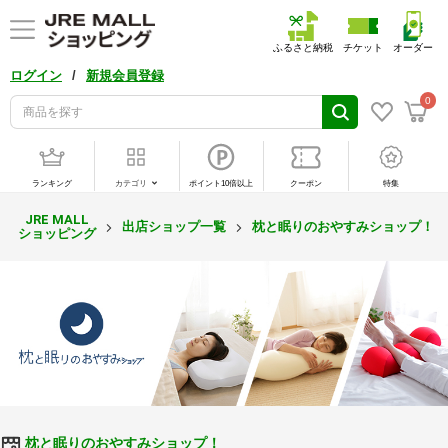
ふるさと納税
チケット
オーダー
/
ログイン
新規会員登録
0
ランキング
カテゴリ
ポイント10倍以上
クーポン
特集
JRE MALL
出店ショップ一覧
枕と眠りのおやすみショップ！
ショッピング
枕と眠りのおやすみショップ！