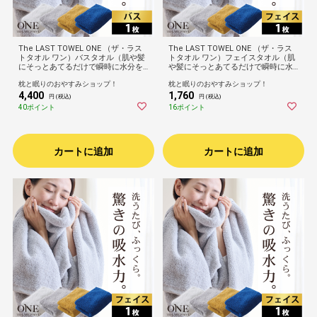
The LAST TOWEL ONE （ザ・ラス
The LAST TOWEL ONE （ザ・ラス
トタオル ワン）バスタオル（肌や髪
トタオル ワン）フェイスタオル（肌
にそっとあてるだけで瞬時に水分を
や髪にそっとあてるだけで瞬時に水
吸収！ゴシゴシしない、肌が喜ぶタ
分を吸収！ゴシゴシしない、肌が喜
枕と眠りのおやすみショップ！
枕と眠りのおやすみショップ！
オル）お風呂上り 身体拭き ふんわり
ぶタオル）洗顔 手拭き ふんわり ふ
4,400
1,760
ふかふか 柔らかい 速乾 吸水 日本製
かふか 柔らかい 速乾 吸水 日本製 高
円 (税込)
円 (税込)
高品質 高級 ホテル プレゼント ギフ
品質 高級 ホテル プレゼント ギフト
40ポイント
16ポイント
ト ゴワつかない 60×120cm
ゴワつかない 32×90cm
カートに追加
カートに追加