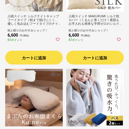
入眠スイッチ シルクナイトキャップ
入眠スイッチ MAKURUMI シルク枕
フードタイプ（朝まで脱げにくく、
カバー（くるんと巻くだけ！着脱も
優しく包み込むフードタイプのナイ
お手入れも簡単な手間ゼロのシルク
トキャップ）6Aランク シルク100％
枕カバー）ピロケース シルク100％ 3
枕と眠りのおやすみショップ！
枕と眠りのおやすみショップ！
髪 保護 守る 乾燥 摩擦 対策 絹 誕生
5×50cm 43×63cm 50×70cm 洗える
6,600
6,600
日 プレゼント ギフト 女性 レディー
摩擦 乾燥 対策 髪 絹 肌触り誕生日 プ
円 (税込)
円 (税込)
ス 洗える ゴールド 金色 可愛い ロン
レゼント ギフト 女性 6Aランク 美容
61ポイント
61ポイント
グサイズ
silk 可愛い
カートに追加
カートに追加