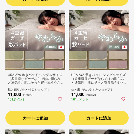
URA-AYA 敷きパッド シングルサイズ
URA-AYA 敷きパッド シングルサイズ
（多重織りガーゼならではの膨らみ
（多重織りガーゼならではの膨らみ
と通気性、肌にそっと寄り添うやさ
と通気性、肌にそっと寄り添うやさ
しい触感を両立した敷きパッド）綿1
しい触感を両立した敷きパッド）綿1
枕と眠りのおやすみショップ！
枕と眠りのおやすみショップ！
00％ 4重織り 日本製 洗える 春 夏 寝
00％ 4重織り 日本製 洗える 春 夏 寝
11,000
11,000
具 柔らかい リバーシブル おしゃれ
具 柔らかい リバーシブル おしゃれ
円 (税込)
円 (税込)
大人 子供 家族 プレゼント ギフト ウ
大人 子供 家族 プレゼント ギフト ウ
101ポイント
101ポイント
ラアヤ 敷きパット
ラアヤ 敷きパット
カートに追加
カートに追加