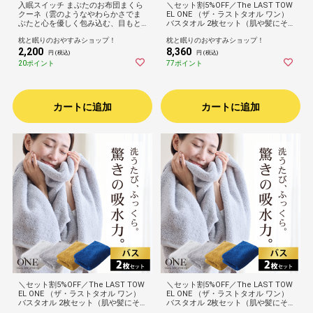
入眠スイッチ まぶたのお布団まくら
＼セット割5%OFF／The LAST TOW
クーネ（雲のようなやわらかさでま
EL ONE （ザ・ラストタオル ワン）
ぶたと心を優しく包み込む、目もと
バスタオル 2枚セット（肌や髪にそ
専用のまくら）アイマスク 遮光 昼寝
っとあてるだけで瞬時に水分を吸
枕と眠りのおやすみショップ！
枕と眠りのおやすみショップ！
睡眠 乾燥対策 接触冷感 リバーシブ
収！ゴシゴシしない、肌が喜ぶタオ
2,200
8,360
ル Ku:ne 誕生日 プレゼント ギフト
ル）お風呂上り 身体拭き ふんわり
円 (税込)
円 (税込)
男性 女性 大人 目元 目枕 父の日ギフ
ふかふか 柔らかい 速乾 吸水 日本製
20ポイント
77ポイント
ト2026
高品質 高級 ホテル 60×120cm
カートに追加
カートに追加
＼セット割5%OFF／The LAST TOW
＼セット割5%OFF／The LAST TOW
EL ONE （ザ・ラストタオル ワン）
EL ONE （ザ・ラストタオル ワン）
バスタオル 2枚セット（肌や髪にそ
バスタオル 2枚セット（肌や髪にそ
っとあてるだけで瞬時に水分を吸
っとあてるだけで瞬時に水分を吸