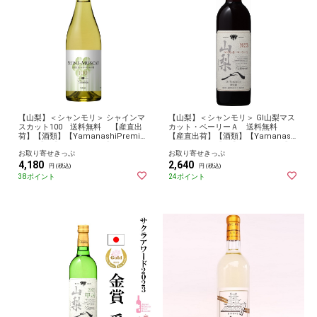
【山梨】＜シャンモリ＞ シャインマ
【山梨】＜シャンモリ＞ GI山梨マス
スカット100 送料無料 【産直出
カット・ベーリーＡ 送料無料
荷】【酒類】【YamanashiPremiu
【産直出荷】【酒類】【Yamanashi
mFair】 【2024やまなし】 お取り
PremiumFair】 【2024やまなし】
お取り寄せきっぷ
お取り寄せきっぷ
寄せ グルメ 産地直送 産直
お取り寄せ グルメ 産地直送 産直
4,180
2,640
円 (税込)
円 (税込)
38ポイント
24ポイント