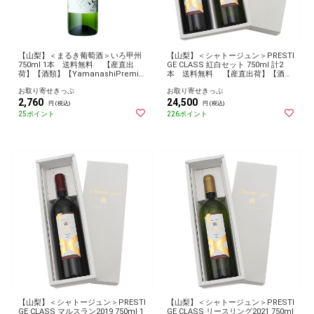
【山梨】＜まるき葡萄酒＞いろ甲州
【山梨】＜シャトージュン＞PRESTI
750ml 1本 送料無料 【産直出
GE CLASS 紅白セット 750ml 計2
荷】【酒類】【YamanashiPremiu
本 送料無料 【産直出荷】【酒
mFair】 【2024やまなし】 お取り
類】【YamanashiPremiumFair】
お取り寄せきっぷ
お取り寄せきっぷ
寄せ グルメ 産地直送 産直
【2024やまなし】 お取り寄せ グル
2,760
24,500
メ 産地直送 産直
円 (税込)
円 (税込)
25ポイント
226ポイント
【山梨】＜シャトージュン＞PRESTI
【山梨】＜シャトージュン＞PRESTI
GE CLASS マルスラン2019 750ml 1
GE CLASS リースリング2021 750ml