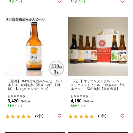
53ポイント
47ポイント
【福井】914敦賀東浦みかんビール 3
【石川】オリエンタルブルーイン
本入り 送料無料【産直出荷】【酒
グ クラフトビール 6種各1本 計6
類】【のものセレクション】
本セット 送料無料【産直出荷】
【酒類】【のものセレクション】
お取り寄せきっぷ
お取り寄せきっぷ
3,420
4,180
円 (税込)
円 (税込)
31ポイント
38ポイント
(2件)
(3件)