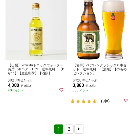
【山梨】kizashiトニックウォーター
【岩手】ベアレンクラシック６本セ
黄檗（キハダ）10本 送料無料 【h
ット 送料無料 【酒類】【のもの
iyori】【産直出荷】【酒類】
セレクション】
お取り寄せきっぷ
お取り寄せきっぷ
4,380
3,880
円 (税込)
円 (税込)
40ポイント
35ポイント
(3件)
1
2