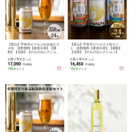
【富山】宇奈月ビールぷれみあむ２
【富山】宇奈月ビール２４缶セッ
４缶 送料無料【産直出荷】【酒
ト 送料無料【産直出荷】【酒類】
類】【北陸】【のものセレクショ
【北陸】【のものセレクション】
ン】
お取り寄せきっぷ
お取り寄せきっぷ
17,090
16,450
円 (税込)
円 (税込)
158ポイント
152ポイント