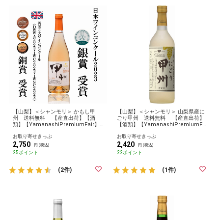
【山梨】＜シャンモリ＞ かもし甲
【山梨】＜シャンモリ＞ 山梨県産に
州 送料無料 【産直出荷】【酒
ごり甲州 送料無料 【産直出荷】
類】【YamanashiPremiumFair】
【酒類】【YamanashiPremiumFai
【2024やまなし】 お取り寄せ グル
r】 【2024やまなし】 お取り寄せ
お取り寄せきっぷ
お取り寄せきっぷ
メ 産地直送 産直
グルメ 産地直送 産直
2,750
2,420
円 (税込)
円 (税込)
25ポイント
22ポイント
(2件)
(1件)