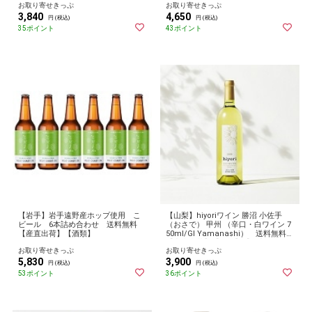
お取り寄せきっぷ
お取り寄せきっぷ
3,840
4,650
円 (税込)
円 (税込)
35ポイント
43ポイント
【岩手】岩手遠野産ホップ使用 こ
【山梨】hiyoriワイン 勝沼 小佐手
ビール 6本詰め合わせ 送料無料
（おさで） 甲州 （辛口・白ワイン 7
【産直出荷】【酒類】
50ml/GI Yamanashi） 送料無料
【産直出荷】【酒類】【国産ワイ
お取り寄せきっぷ
お取り寄せきっぷ
ン】
5,830
3,900
円 (税込)
円 (税込)
53ポイント
36ポイント