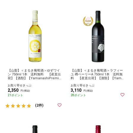
【山梨】＜まるき葡萄酒＞ゆずワイ
【山梨】＜まるき葡萄酒＞ラフィー
ン 750ml 1本 送料無料 【産直出
ユ 樽ベーリーA 750ml 1本 送料無
荷】【酒類】【YamanashiPremiu
料 【産直出荷】【酒類】【Yama
mFair】 【2024やまなし】 お取り
nashiPremiumFair】 【2024やまな
お取り寄せきっぷ
お取り寄せきっぷ
寄せ グルメ 産地直送 産直
し】 お取り寄せ グルメ 産地直送
2,350
3,110
産直
円 (税込)
円 (税込)
21ポイント
28ポイント
(2件)