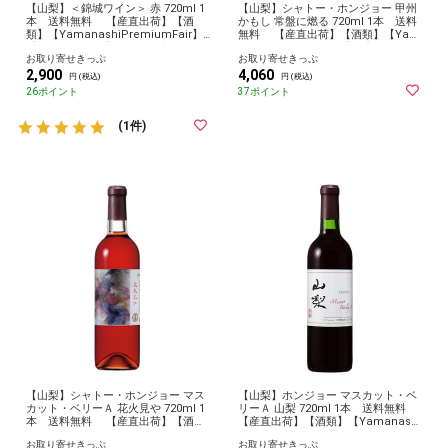
【山梨】＜錦城ワイン＞ 赤 720ml 1
【山梨】シャトー・ホンジョー 甲州
本 送料無料 【産直出荷】【酒
かもし 常盤に燃る 720ml 1本 送料
類】【YamanashiPremiumFair】
無料 【産直出荷】【酒類】【Yam
【2024やまなし】 お取り寄せ グル
anashiPremiumFair】 【2024やま
お取り寄せきっぷ
お取り寄せきっぷ
メ 産地直送 産直
なし】 お取り寄せ グルメ 産地直送
2,900
4,060
産直
円 (税込)
円 (税込)
26ポイント
37ポイント
(1件)
【山梨】シャトー・ホンジョー マス
【山梨】ホンジョー マスカット・ベ
カット・ベリーＡ 花火見や 720ml 1
リーＡ 山梨 720ml 1本 送料無料
本 送料無料 【産直出荷】【酒
【産直出荷】【酒類】【Yamanashi
類】【YamanashiPremiumFair】
PremiumFair】 【2024やまなし】
お取り寄せきっぷ
お取り寄せきっぷ
【2024やまなし】 お取り寄せ グル
お取り寄せ グルメ 産地直送 産直