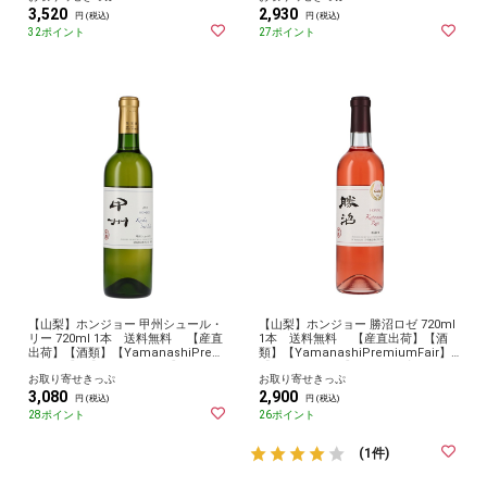
3,520
2,930
メ 産地直送 産直
円 (税込)
円 (税込)
32ポイント
27ポイント
【山梨】ホンジョー 甲州シュール・
【山梨】ホンジョー 勝沼ロゼ 720ml
リー 720ml 1本 送料無料 【産直
1本 送料無料 【産直出荷】【酒
出荷】【酒類】【YamanashiPremi
類】【YamanashiPremiumFair】
umFair】 【2024やまなし】 お取
【2024やまなし】 お取り寄せ グル
お取り寄せきっぷ
お取り寄せきっぷ
り寄せ グルメ 産地直送 産直
メ 産地直送 産直
3,080
2,900
円 (税込)
円 (税込)
28ポイント
26ポイント
(1件)