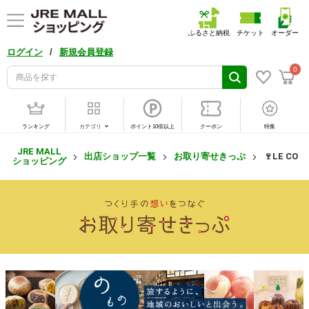
ふるさと納税
チケット
オーダー
/
ログイン
新規会員登録
0
ランキング
カテゴリ
ポイント10倍以上
クーポン
特集
JRE MALL
出店ショップ一覧
お取り寄せきっぷ
🍷LE COLL
ショッピング