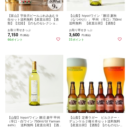
【富山】宇奈月ビールぷれみあむ９
【山梨】hiyoriワイン「勝沼 夏秋
缶セット送料無料【産直出荷】【酒
（なつやけ）」 甲州 （辛口）750ml
類】【北陸】【のものセレクショ
送料無料 【産直出荷】【酒類】
ン】
お取り寄せきっぷ
お取り寄せきっぷ
7,150
3,600
円 (税込)
円 (税込)
66ポイント
33ポイント
【山梨】hiyoriワイン 勝沼 菱平 甲州
【山梨】定番ラガー ピルスナー・
（辛口・白ワイン 750ml/GI Yaman
デュンケル２種６本セット送料無料
ashi） 送料無料【産直出荷】【酒
【産直出荷】【酒類】【のものセレ
類】【国産ワイン】
クション】