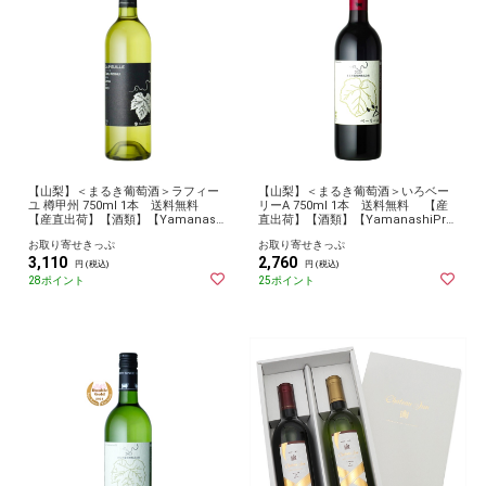
【山梨】＜まるき葡萄酒＞ラフィー
【山梨】＜まるき葡萄酒＞いろベー
ユ 樽甲州 750ml 1本 送料無料
リーA 750ml 1本 送料無料 【産
【産直出荷】【酒類】【Yamanashi
直出荷】【酒類】【YamanashiPre
PremiumFair】 【2024やまなし】
miumFair】 【2024やまなし】 お
お取り寄せきっぷ
お取り寄せきっぷ
お取り寄せ グルメ 産地直送 産直
取り寄せ グルメ 産地直送 産直
3,110
2,760
円 (税込)
円 (税込)
28ポイント
25ポイント