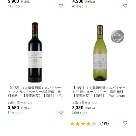
5,900
4,500
円 (税込)
円 (税込)
54ポイント
41ポイント
【山梨】＜丸藤葡萄酒＞ルバイヤー
【山梨】＜丸藤葡萄酒＞ルバイヤー
ト マスカットベーリーA樽貯蔵 送
ト 甲州シュール・リー 送料無料
料無料 【産直出荷】【酒類】【Ya
【産直出荷】【酒類】【Yamanashi
manashiPremiumFair】 【2024や
PremiumFair】 【2024やまなし】
お取り寄せきっぷ
お取り寄せきっぷ
まなし】 お取り寄せ グルメ 産地直
お取り寄せ グルメ 産地直送 産直
3,680
3,330
送 産直
円 (税込)
円 (税込)
34ポイント
30ポイント
(1件)