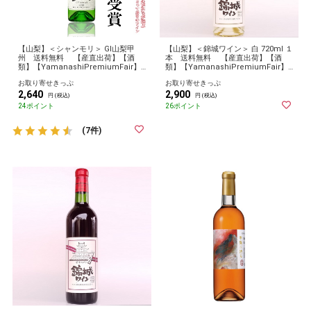
【山梨】＜シャンモリ＞ GI山梨甲
【山梨】＜錦城ワイン＞ 白 720ml １
州 送料無料 【産直出荷】【酒
本 送料無料 【産直出荷】【酒
類】【YamanashiPremiumFair】
類】【YamanashiPremiumFair】
【2024やまなし】 お取り寄せ グル
【2024やまなし】 お取り寄せ グル
お取り寄せきっぷ
お取り寄せきっぷ
メ 産地直送 産直
メ 産地直送 産直
2,640
2,900
円 (税込)
円 (税込)
24ポイント
26ポイント
(7件)