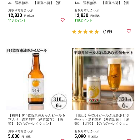
本 送料無料 【産直出荷】【酒
1本 送料無料 【産直出荷】【酒
類】【YamanashiPremiumFair】
類】【YamanashiPremiumFair】
お取り寄せきっぷ
お取り寄せきっぷ
【2024やまなし】 お取り寄せ グル
【2024やまなし】 お取り寄せ グル
12,830
12,830
メ 産地直送 産直
メ 産地直送 産直
円 (税込)
円 (税込)
118ポイント
118ポイント
(1件)
【福井】914敦賀東浦みかんビール 6
【富山】宇奈月ビールぷれみあむ６
本入り 送料無料【産直出荷】【酒
缶セット送料無料【産直出荷】【酒
類】【のものセレクション】
類】【北陸】【のものセレクショ
ン】
お取り寄せきっぷ
お取り寄せきっぷ
5,800
5,090
円 (税込)
円 (税込)