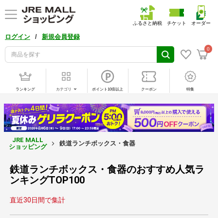
ふるさと納税
チケット
オーダー
/
ログイン
新規会員登録
0
ランキング
カテゴリ
ポイント10倍以上
クーポン
特集
JRE MALL
鉄道ランチボックス・食器
ショッピング
鉄道ランチボックス・食器のおすすめ人気ラ
ンキングTOP100
直近30日間で集計