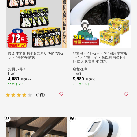
防災 非常食 携帯おにぎり 3種12袋セ
非常用トイレセット 240回分 非常用
ット 5年保存 防災
トイレ 非常トイレ 凝固剤 簡易トイ
レ 防災 災害 断水 対策
お買い得！
店舗在庫
Live it
Live it
4,880
9,880
円 (税込)
円 (税込)
45ポイント
910ポイント
(1件)
55
56