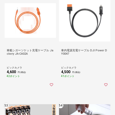
車載シガーソケット充電ケーブル Ja
車内電源充電ケーブル DJI Power D
ckery JA-CA02A
Y0047
ビックカメラ
ビックカメラ
4,600
4,500
円 (税込)
円 (税込)
42ポイント
41ポイント
53
54