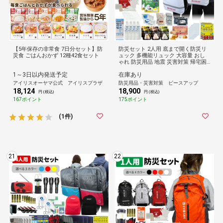
【5年保存の非常食 7日分セット】防
防災セット 2人用 底まで開く防災リ
災食 ごはんおかず 12種42食セット
ュック 多機能リュック 大容量 おし
ゃれ 防災用品 地震 災害対策 帰宅困
難者 ライト 懐中電灯 非常食 長期保
1～3日以内発送予定
在庫あり
存 警戒レベル3 EVERSAFE L3TP02
アイリスオーヤマ公式 アイリスプラザ
防災用品・災害対策 ピースアップ
18,124
18,900
円 (税込)
円 (税込)
167ポイント
175ポイント
(1件)
21
22