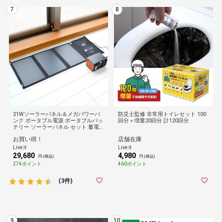
7
8
21Wソーラーパネル＆メガパワーバ
防災士監修 非常用トイレセット 100
ンク ポータブル電源 ポータブルバッ
回分＋増量20回分 計120回分
テリー ソーラーパネル セット 蓄電
池 非常用電源 充電器 防災 21W 停電
お買い得！
店舗在庫
災害
Live it
Live it
29,680
4,980
円 (税込)
円 (税込)
274ポイント
460ポイント
(3件)
9
10