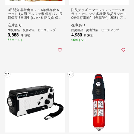
3日間分 非常食セット 5年保存食 A 1
防災グッズ エマージェンシーラジオ
セット 1人用 アルファ米 保存パン 長
ライト オレンジ 多機能 防災ラジオ 1
期保存 3日間生きのびる 防災食 保存
0年保存電池付 1年保証付 USB対応 L
食 尾西 防災グッズ 災害備蓄 乾パン
EDライト ソーラー充電 手回し充電
在庫あり
在庫あり
カンパン クラッカー 缶詰め クッキ
SOSボタン Type-Cケーブル付属 帰
ー お菓子 HST5A01
宅困難者 BR001 EVERSAFE
防災用品・災害対策 ピースアップ
防災用品・災害対策 ピースアップ
3,888
4,980
円 (税込)
円 (税込)
36ポイント
46ポイント
27
28