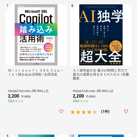
7
8
Ｍｉｃｒｏｓｏｆｔ ３６５ Ｃｏｐｉ
ＡＩ独学超大全 最小の時間と労力で
ｌｏｔ踏み込み活用術 /太田浩史
最大の成果を得る８１のスキル /佐藤
勝彦
HonyaClub.com JRE MALL店
HonyaClub.com JRE MALL店
2,200
2,200
円 (税込)
円 (税込)
20ポイント
20ポイント
(1件)
9
10