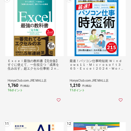
Ｅｘｃｅｌ最強の教科書【完全版】
最速！パソコン仕事時短術 Ｗｉｎｄ
すぐに使えて、一生役立つ「成果を
ｏｗｓ１１・Ｍｉｃｒｏｓｏｆｔ３
生み出す」超エクセル仕事術 ２ｎｄ
６５・Ｅｘｃｅｌ２０２４・Ｗｏｒ
Ｅｄｉｔｉｏ /藤井直弥 大山啓介
ｄ２０２ /東京パソコン仕事向上
HonyaClub.com JRE MALL店
HonyaClub.com JRE MALL店
1,760
1,210
円 (税込)
円 (税込)
16ポイント
11ポイント
11
12