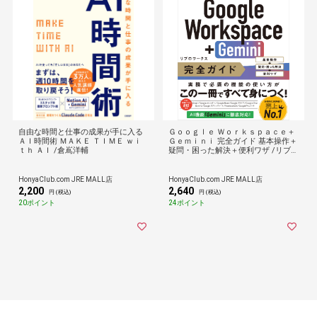
自由な時間と仕事の成果が手に入る
Ｇｏｏｇｌｅ Ｗｏｒｋｓｐａｃｅ＋
ＡＩ時間術 ＭＡＫＥ ＴＩＭＥ ｗｉ
Ｇｅｍｉｎｉ 完全ガイド 基本操作＋
ｔｈ ＡＩ /倉嶌洋輔
疑問・困った解決＋便利ワザ /リブロ
ワークス
HonyaClub.com JRE MALL店
HonyaClub.com JRE MALL店
2,200
2,640
円 (税込)
円 (税込)
20ポイント
24ポイント