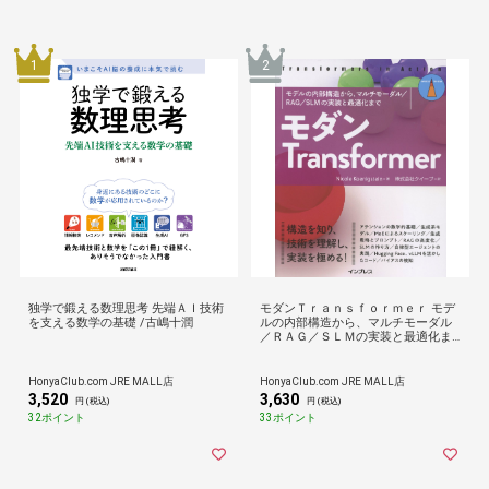
1
2
独学で鍛える数理思考 先端ＡＩ技術
モダンＴｒａｎｓｆｏｒｍｅｒ モデ
を支える数学の基礎 /古嶋十潤
ルの内部構造から、マルチモーダル
／ＲＡＧ／ＳＬＭの実装と最適化ま
で /ニコール・ケーニヒシ クイープ
HonyaClub.com JRE MALL店
HonyaClub.com JRE MALL店
3,520
3,630
円 (税込)
円 (税込)
32ポイント
33ポイント