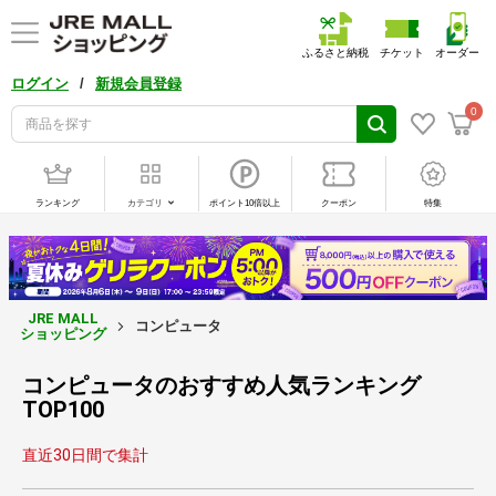
ふるさと納税
チケット
オーダー
/
ログイン
新規会員登録
0
ランキング
カテゴリ
ポイント10倍以上
クーポン
特集
JRE MALL
コンピュータ
ショッピング
コンピュータのおすすめ人気ランキング
TOP100
直近30日間で集計