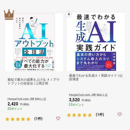
4
3
最速でわかる生成ＡＩ実践ガイド /山
田博啓
最短で最大の成果を上げる ＡＩアウ
トプットの全技法 /上岡正明
HonyaClub.com JRE MALL店
HonyaClub.com JRE MALL店
3,520
円 (税込)
2,420
32ポイント
円 (税込)
22ポイント
(1件)
(1件)