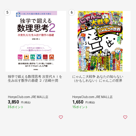
5
6
独学で鍛える数理思考 次世代ＡＩを
にゃんこ大戦争 あなたの知らない
生み出す数学の基礎 ２ /古嶋十潤
（かもしれない）にゃんこの世界
HonyaClub.com JRE MALL店
HonyaClub.com JRE MALL店
3,850
1,650
円 (税込)
円 (税込)
35ポイント
15ポイント