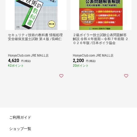
セキュリティ技術の教科書 情報処理
２級ボイラー技士試験公表問題解答
安全確保支援士試験 第４版 /長嶋仁
解説 令和４年後期～令和７年前期 ２
０２６年版 /日本ボイラ協会
HonyaClub.com JRE MALL店
HonyaClub.com JRE MALL店
4,620
2,200
円 (税込)
円 (税込)
42ポイント
20ポイント
ご利用ガイド
ショップ一覧