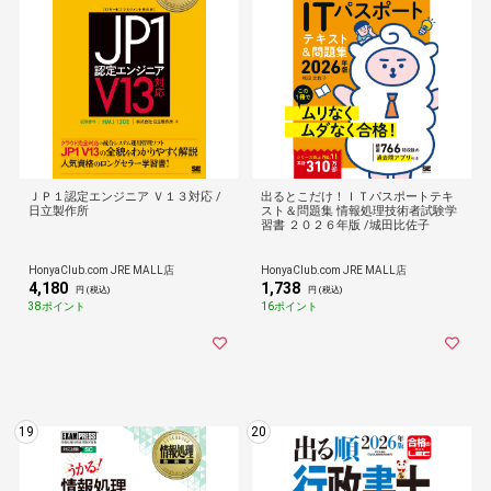
ＪＰ１認定エンジニア Ｖ１３対応 /
出るとこだけ！ＩＴパスポートテキ
日立製作所
スト＆問題集 情報処理技術者試験学
習書 ２０２６年版 /城田比佐子
HonyaClub.com JRE MALL店
HonyaClub.com JRE MALL店
4,180
1,738
円 (税込)
円 (税込)
38ポイント
16ポイント
19
20