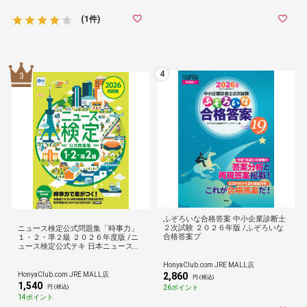
(1件)
4
3
ふぞろいな合格答案 中小企業診断士
２次試験 ２０２６年版 /ふぞろいな
ニュース検定公式問題集「時事力」
合格答案プ
１・２・準２級 ２０２６年度版 /ニ
ュース検定公式テキ 日本ニュース時
事能力
HonyaClub.com JRE MALL店
HonyaClub.com JRE MALL店
2,860
円 (税込)
1,540
26ポイント
円 (税込)
14ポイント