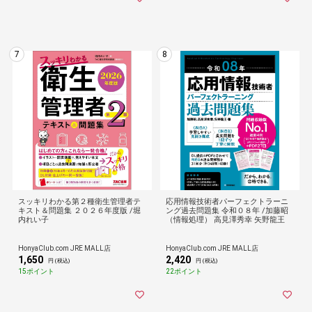
7
8
スッキリわかる第２種衛生管理者テ
応用情報技術者パーフェクトラーニ
キスト＆問題集 ２０２６年度版 /堀
ング過去問題集 令和０８年 /加藤昭
内れい子
（情報処理） 高見澤秀幸 矢野龍王
HonyaClub.com JRE MALL店
HonyaClub.com JRE MALL店
1,650
2,420
円 (税込)
円 (税込)
15ポイント
22ポイント