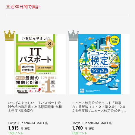
直近30日間で集計
1
2
いちばんやさしいＩＴパスポート絶
ニュース検定公式テキスト「時事
対合格の教科書＋出る順問題集 令和
力」発展編（１・２・準２級） ２０
８年度 /高橋京介
２６年度版 /ニュース検定公式テキ
日本ニュース時事能力
HonyaClub.com JRE MALL店
HonyaClub.com JRE MALL店
1,815
1,760
円 (税込)
円 (税込)
16ポイント
16ポイント