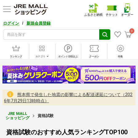
ふるさと納税
チケット
オーダー
/
ログイン
新規会員登録
0
ランキング
カテゴリ
ポイント10倍以上
クーポン
特集
熊本県で発生した地震の影響による配送遅延について（202
6年7月29日13時時点）
JRE MALL
資格試験
ショッピング
資格試験のおすすめ人気ランキングTOP100