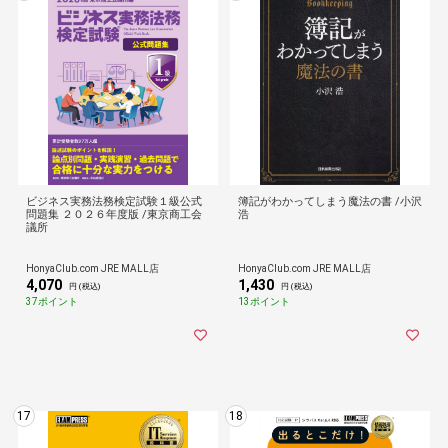
ビジネス実務法務検定試験１級公式
簿記がわかってしまう魔法の書 /小沢
問題集 ２０２６年度版 /東京商工会
浩
議所
HonyaClub.com JRE MALL店
HonyaClub.com JRE MALL店
4,070
1,430
円 (税込)
円 (税込)
37ポイント
13ポイント
17
18