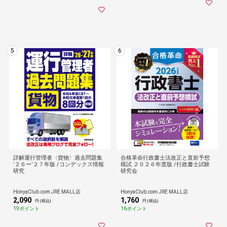
5
6
詳解運行管理者〈貨物〉過去問題集
合格革命行政書士法改正と直前予想
’２６ー’２７年版 /コンデックス情報
模試 ２０２６年度版 /行政書士試験
研究
研究会
HonyaClub.com JRE MALL店
HonyaClub.com JRE MALL店
2,090
1,760
円 (税込)
円 (税込)
19ポイント
16ポイント