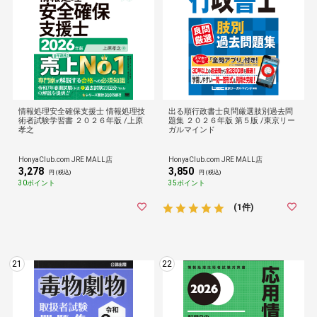
情報処理安全確保支援士 情報処理技
出る順行政書士良問厳選肢別過去問
術者試験学習書 ２０２６年版 /上原
題集 ２０２６年版 第５版 /東京リー
孝之
ガルマインド
HonyaClub.com JRE MALL店
HonyaClub.com JRE MALL店
3,278
3,850
円 (税込)
円 (税込)
30ポイント
35ポイント
(1件)
21
22