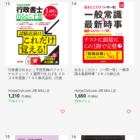
13
14
行政書士出るとこ予想究極のファイ
出るとこだけ！［一問一答］一般常
ナルチェック １週間で仕上げる ２０
識＆最新時事 ’２８ /小林公夫
２６年度版 /ＴＡＣ株式会社（行政
HonyaClub.com JRE MALL店
HonyaClub.com JRE MALL店
1,210
1,650
円 (税込)
円 (税込)
11ポイント
15ポイント
15
16