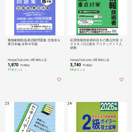
毒物劇物取扱者試験問題集 北海道＆
応用情報技術者科目Ｂの重点対策 ２
東日本編 令和８年版
０２６ /小口達夫 アイテックＩＴ人
材教
HonyaClub.com JRE MALL店
HonyaClub.com JRE MALL店
1,870
3,740
円 (税込)
円 (税込)
17ポイント
34ポイント
23
24