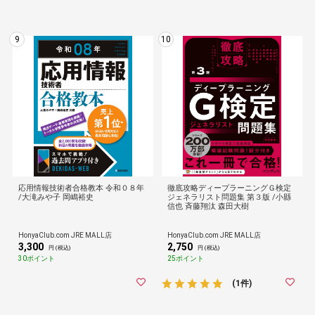
9
10
応用情報技術者合格教本 令和０８年
徹底攻略ディープラーニングＧ検定
/大滝みや子 岡嶋裕史
ジェネラリスト問題集 第３版 /小縣
信也 斉藤翔汰 森田大樹
HonyaClub.com JRE MALL店
HonyaClub.com JRE MALL店
3,300
2,750
円 (税込)
円 (税込)
30ポイント
25ポイント
(1件)