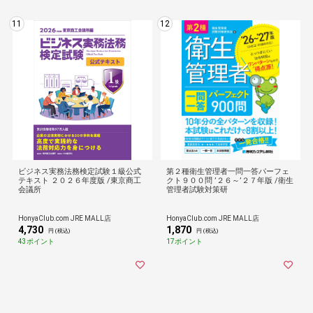
11
12
ビジネス実務法務検定試験１級公式
第２種衛生管理者一問一答パーフェ
テキスト ２０２６年度版 /東京商工
クト９００問 ’２６～’２７年版 /衛生
会議所
管理者試験対策研
HonyaClub.com JRE MALL店
HonyaClub.com JRE MALL店
4,730
1,870
円 (税込)
円 (税込)
43ポイント
17ポイント