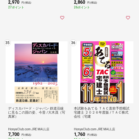
2,970
2,860
円 (税込)
円 (税込)
27ポイント
26ポイント
35
36
ディスカバード・ジャパン 鉄道沿線
本試験をあてる ＴＡＣ直前予想模試
に見るこの国の姿、今昔 /大木茂（写
宅建士 ２０２６年度版 /ＴＡＣ株式
真家）
会社（宅建
HonyaClub.com JRE MALL店
HonyaClub.com JRE MALL店
7,700
1,760
円 (税込)
円 (税込)