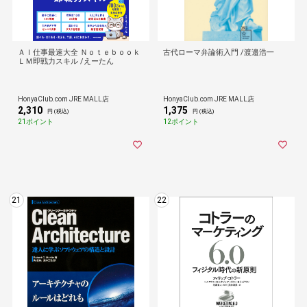
ＡＩ仕事最速大全 Ｎｏｔｅｂｏｏｋ
古代ローマ弁論術入門 /渡邉浩一
ＬＭ即戦力スキル /えーたん
HonyaClub.com JRE MALL店
HonyaClub.com JRE MALL店
2,310
1,375
円 (税込)
円 (税込)
21ポイント
12ポイント
21
22