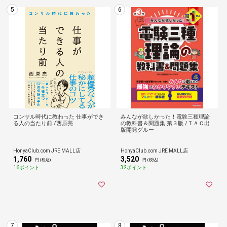
5
6
コンサル時代に教わった 仕事ができ
みんなが欲しかった！電験三種理論
る人の当たり前 /西原亮
の教科書＆問題集 第３版 /ＴＡＣ出
版開発グルー
HonyaClub.com JRE MALL店
HonyaClub.com JRE MALL店
1,760
3,520
円 (税込)
円 (税込)
16ポイント
32ポイント
7
8