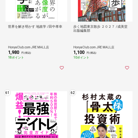
世界を解き明かす 地政学 /田中孝幸
歩く地図東京散歩 ２０２７ /成美堂
出版編集部
HonyaClub.com JRE MALL店
HonyaClub.com JRE MALL店
1,980
1,100
円 (税込)
円 (税込)
18ポイント
10ポイント
61
62