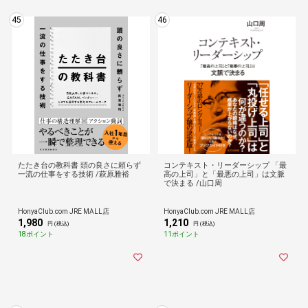
45
46
たたき台の教科書 頭の良さに頼らず
コンテキスト・リーダーシップ 「最
一流の仕事をする技術 /萩原雅裕
高の上司」と「最悪の上司」は文脈
で決まる /山口周
HonyaClub.com JRE MALL店
HonyaClub.com JRE MALL店
1,980
1,210
円 (税込)
円 (税込)
18ポイント
11ポイント