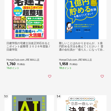
日建学院の宅建士法改正対応出ると
難しいことはわかりませんが、１億
こポイント超整理 ２０２６年度版 /
円貯める方法を教えてください！ 普
日建学院
通の会社員が「億り人」になって自
由に生きる超現実的ルート /橘玲 大
橋弘祐
HonyaClub.com JRE MALL店
HonyaClub.com JRE MALL店
1,760
1,958
円 (税込)
円 (税込)
16ポイント
18ポイント
53
54