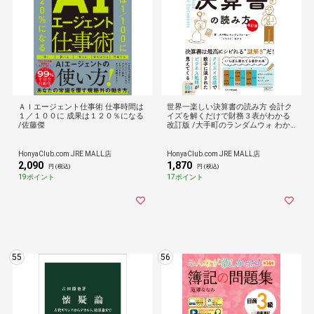
ＡＩエージェント仕事術 仕事時間は
世界一楽しい決算書の読み方 会計ク
１／１００に 成果は１２０％になる
イズを解くだけで財務３表がわかる
/佐藤傑
改訂版 /大手町のランダムウォ わか
る
HonyaClub.com JRE MALL店
HonyaClub.com JRE MALL店
2,090
1,870
円 (税込)
円 (税込)
19ポイント
17ポイント
55
56