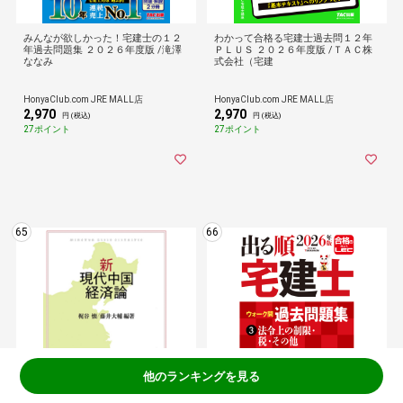
みんなが欲しかった！宅建士の１２
わかって合格る宅建士過去問１２年
年過去問題集 ２０２６年度版 /滝澤
ＰＬＵＳ ２０２６年度版 /ＴＡＣ株
ななみ
式会社（宅建
HonyaClub.com JRE MALL店
HonyaClub.com JRE MALL店
2,970
2,970
円 (税込)
円 (税込)
27ポイント
27ポイント
65
66
他のランキングを見る