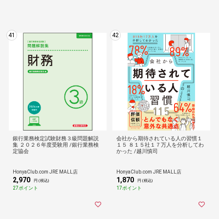
41
42
銀行業務検定試験財務３級問題解説
会社から期待されている人の習慣１
集 ２０２６年度受験用 /銀行業務検
１５ ８１５社１７万人を分析してわ
定協会
かった /越川慎司
HonyaClub.com JRE MALL店
HonyaClub.com JRE MALL店
2,970
1,870
円 (税込)
円 (税込)
27ポイント
17ポイント