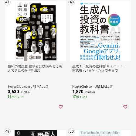
47
48
技術の思想史 哲学者は技術をどう考
生成ＡＩ投資の教科書 Ｇｅｍｉｎｉ
えてきたのか /中山元
実践編 /ジョン・シュウギョウ
HonyaClub.com JRE MALL店
HonyaClub.com JRE MALL店
3,630
1,870
円 (税込)
円 (税込)
33ポイント
17ポイント
49
50