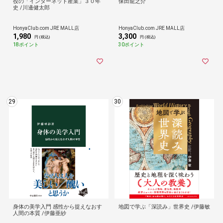
役の「インターネット産業」３０年
保田龍之介
史 /川邊健太郎
HonyaClub.com JRE MALL店
HonyaClub.com JRE MALL店
1,980
3,300
円 (税込)
円 (税込)
18ポイント
30ポイント
29
30
身体の美学入門 感性から捉えなおす
地図で学ぶ「深読み」世界史 /伊藤敏
人間の本質 /伊藤亜紗