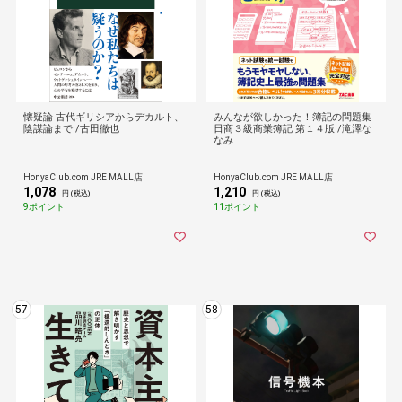
懐疑論 古代ギリシアからデカルト、
みんなが欲しかった！簿記の問題集
陰謀論まで /古田徹也
日商３級商業簿記 第１４版 /滝澤な
なみ
HonyaClub.com JRE MALL店
HonyaClub.com JRE MALL店
1,078
1,210
円 (税込)
円 (税込)
9ポイント
11ポイント
57
58