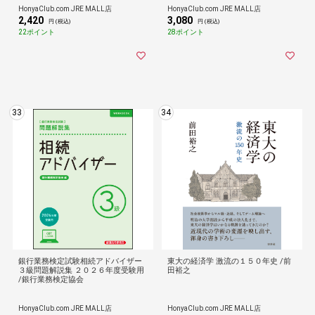
HonyaClub.com JRE MALL店
HonyaClub.com JRE MALL店
2,420
3,080
円 (税込)
円 (税込)
22ポイント
28ポイント
33
34
銀行業務検定試験相続アドバイザー
東大の経済学 激流の１５０年史 /前
３級問題解説集 ２０２６年度受験用
田裕之
/銀行業務検定協会
HonyaClub.com JRE MALL店
HonyaClub.com JRE MALL店