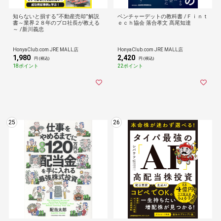
知らないと損する“不動産売却”解説
ベンチャーデットの教科書 /Ｆｉｎｔ
書～業界２８年のプロ社長が教える
ｅｃｈ協会 落合孝文 髙尾知達
～ /新川義忠
HonyaClub.com JRE MALL店
HonyaClub.com JRE MALL店
1,980
2,420
円 (税込)
円 (税込)
18ポイント
22ポイント
25
26