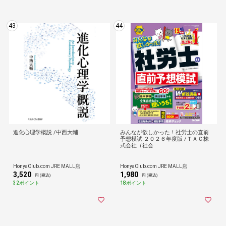
43
44
進化心理学概説 /中西大輔
みんなが欲しかった！社労士の直前
予想模試 ２０２６年度版 /ＴＡＣ株
式会社（社会
HonyaClub.com JRE MALL店
HonyaClub.com JRE MALL店
3,520
1,980
円 (税込)
円 (税込)
32ポイント
18ポイント