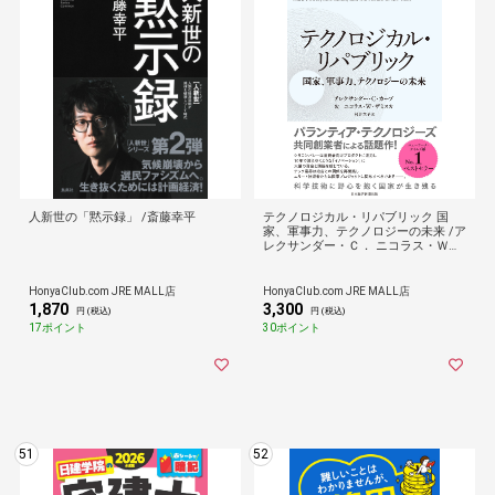
人新世の「黙示録」 /斎藤幸平
テクノロジカル・リパブリック 国
家、軍事力、テクノロジーの未来 /ア
レクサンダー・Ｃ． ニコラス・Ｗ．
ザミス 村井章子
HonyaClub.com JRE MALL店
HonyaClub.com JRE MALL店
1,870
3,300
円 (税込)
円 (税込)
17ポイント
30ポイント
51
52