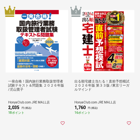
1
2
一発合格！国内旅行業務取扱管理者
出る順宅建士当たる！直前予想模試
試験テキスト＆問題集 ２０２６年版
２０２６年版 第３３版 /東京リーガ
/児山寛子
ルマインド
HonyaClub.com JRE MALL店
HonyaClub.com JRE MALL店
2,035
1,760
円 (税込)
円 (税込)
18ポイント
16ポイント