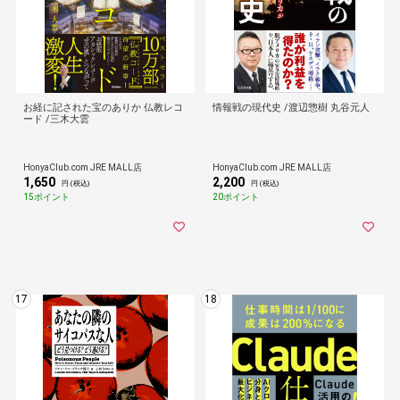
お経に記された宝のありか 仏教レコ
情報戦の現代史 /渡辺惣樹 丸谷元人
ード /三木大雲
HonyaClub.com JRE MALL店
HonyaClub.com JRE MALL店
1,650
2,200
円 (税込)
円 (税込)
15ポイント
20ポイント
17
18