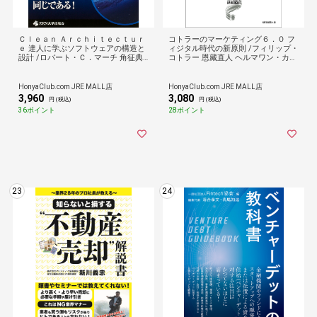
Ｃｌｅａｎ Ａｒｃｈｉｔｅｃｔｕｒ
コトラーのマーケティング６．０ フ
ｅ 達人に学ぶソフトウェアの構造と
ィジタル時代の新原則 /フィリップ・
設計 /ロバート・Ｃ．マーチ 角征典
コトラー 恩藏直人 ヘルマワン・カル
髙木正弘
タジ
HonyaClub.com JRE MALL店
HonyaClub.com JRE MALL店
3,960
3,080
円 (税込)
円 (税込)
36ポイント
28ポイント
23
24