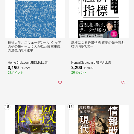
福祉大生、スウェーデンへいく ケア
武器になる経済指標 市場の先を読む
のその先へー１５人が見た民主主義
技術 /藤代宏一
の景色 /両角達平
HonyaClub.com JRE MALL店
HonyaClub.com JRE MALL店
3,190
2,200
円 (税込)
円 (税込)
29ポイント
20ポイント
15
16