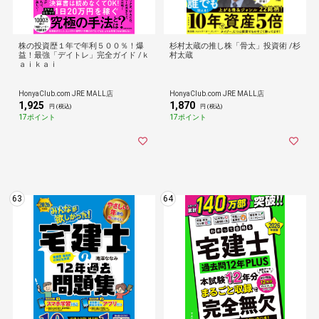
株の投資歴１年で年利５００％！爆
杉村太蔵の推し株「骨太」投資術 /杉
益！最強「デイトレ」完全ガイド /ｋ
村太蔵
ａｉｋａｉ
HonyaClub.com JRE MALL店
HonyaClub.com JRE MALL店
1,925
1,870
円 (税込)
円 (税込)
17ポイント
17ポイント
63
64