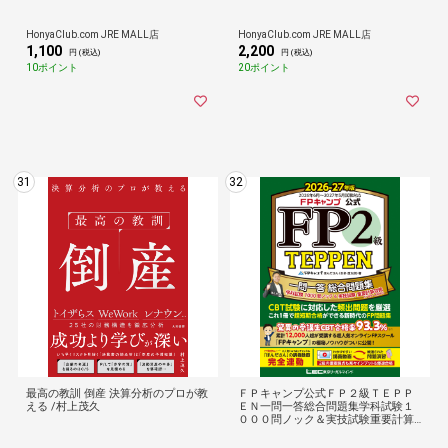
HonyaClub.com JRE MALL店
HonyaClub.com JRE MALL店
1,100
2,200
円 (税込)
円 (税込)
10ポイント
20ポイント
31
32
最高の教訓 倒産 決算分析のプロが教
ＦＰキャンプ公式ＦＰ２級ＴＥＰＰ
える /村上茂久
ＥＮ一問一答総合問題集学科試験１
０００問ノック＆実技試験重要計算
攻略 ２０２６ー２７年版 第２版 /ほ
んださん