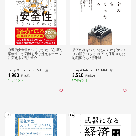
心理的安全性のつくりかた 「心理的
活字の種をつくった人々 わずか２ミ
柔軟性」が困難を乗り越えるチーム
リの活字のもと”種字”を手彫りした
に変える /石井遼介
彫刻師たち /雪朱里
HonyaClub.com JRE MALL店
HonyaClub.com JRE MALL店
1,980
3,520
円 (税込)
円 (税込)
18ポイント
32ポイント
13
14