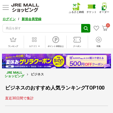
ふるさと納税
チケット
オーダー
/
ログイン
新規会員登録
0
ランキング
カテゴリ
ポイント10倍以上
クーポン
特集
JRE MALL
ビジネス
ショッピング
ビジネスのおすすめ人気ランキングTOP100
直近30日間で集計