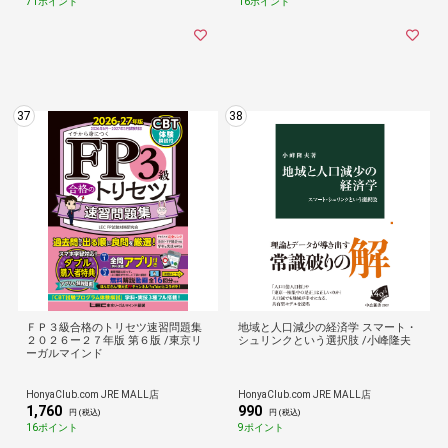
71ポイント
16ポイント
37
38
ＦＰ３級合格のトリセツ速習問題集
地域と人口減少の経済学 スマート・
２０２６ー２７年版 第６版 /東京リ
シュリンクという選択肢 /小峰隆夫
ーガルマインド
HonyaClub.com JRE MALL店
HonyaClub.com JRE MALL店
1,760
990
円 (税込)
円 (税込)
16ポイント
9ポイント