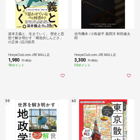
資本主義と、生きていく。 歴史と思
信号機本 /小島俊平 風間洋 和田健太
想で解き明かす「構造的しんどさ」
郎
の正体 /品川皓亮
HonyaClub.com JRE MALL店
HonyaClub.com JRE MALL店
1,980
3,300
円 (税込)
円 (税込)
18ポイント
30ポイント
59
60