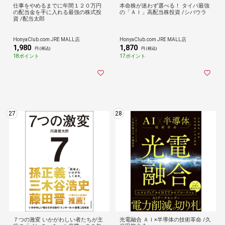
仕事をやめるまでに年間１２０万円
本命株が迷わず選べる！ タイパ最強
の配当金を手に入れる最強の株式投
の「ＡＩ」高配当株投資 /シバウラ
資 /配当太郎
HonyaClub.com JRE MALL店
HonyaClub.com JRE MALL店
1,980
1,870
円 (税込)
円 (税込)
18ポイント
17ポイント
27
28
７つの激変 いかがわしい者たちが主
光電融合 ＡＩ×半導体の技術革命 /久