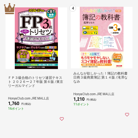
4
3
みんなが欲しかった！簿記の教科書
日商３級商業簿記 第１４版 /滝澤な
ＦＰ３級合格のトリセツ速習テキス
なみ
ト ２０２６ー２７年版 第６版 /東京
リーガルマインド
HonyaClub.com JRE MALL店
HonyaClub.com JRE MALL店
1,210
円 (税込)
1,760
11ポイント
円 (税込)
16ポイント