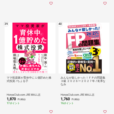
39
40
ママ投資家が育休中に１億貯めた株
みんなが欲しかった！ＦＰの問題集
式投資 /ちょる子
３級 ２０２６ー２０２７年 /滝澤な
なみ
HonyaClub.com JRE MALL店
HonyaClub.com JRE MALL店
1,870
1,760
円 (税込)
円 (税込)
17ポイント
16ポイント