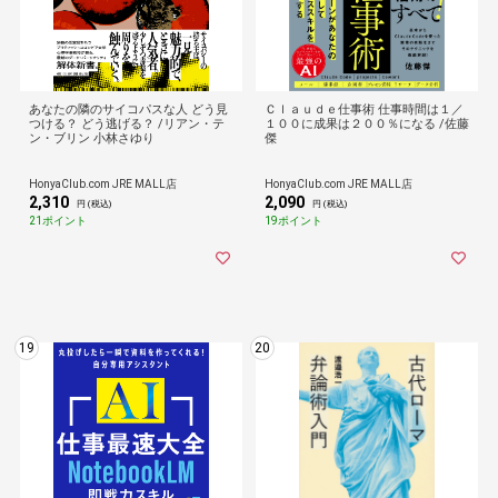
あなたの隣のサイコパスな人 どう見
Ｃｌａｕｄｅ仕事術 仕事時間は１／
つける？ どう逃げる？ /リアン・テ
１００に成果は２００％になる /佐藤
ン・ブリン 小林さゆり
傑
HonyaClub.com JRE MALL店
HonyaClub.com JRE MALL店
2,310
2,090
円 (税込)
円 (税込)
21ポイント
19ポイント
19
20