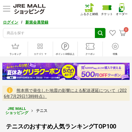
ふるさと納税
チケット
オーダー
/
ログイン
新規会員登録
0
ランキング
カテゴリ
ポイント10倍以上
クーポン
特集
熊本県で発生した地震の影響による配送遅延について（202
6年7月29日13時時点）
JRE MALL
テニス
ショッピング
テニスのおすすめ人気ランキングTOP100