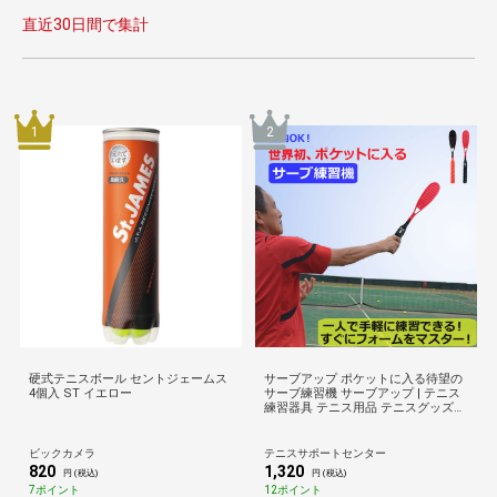
直近30日間で集計
1
2
硬式テニスボール セントジェームス
サーブアップ ポケットに入る待望の
4個入 ST イエロー
サーブ練習機 サーブアップ | テニス
練習器具 テニス用品 テニスグッズ
練習 サーブ テニス練習機 テニス練
習器 練習器 テニス練習 上達 硬式テ
ニス ウイニングショット 硬式 プレ
ビックカメラ
テニスサポートセンター
ゼント トレーニング 練習用 一人
820
1,320
円 (税込)
円 (税込)
7ポイント
12ポイント