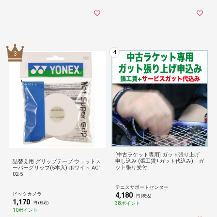
4
3
[中古ラケット専用] ガット張り上げ
申し込み (張工賃+ガット代込み) ガ
詰替え用 グリップテープ ウェットス
ット張り受付
ーパーグリップ(5本入) ホワイト AC1
02-5
テニスサポートセンター
ビックカメラ
4,180
円 (税込)
1,170
38ポイント
円 (税込)
10ポイント