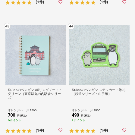
(1件)
(1件)
43
44
Suicaのペンギン A5リングノート・
Suicaのペンギン ステッカー・敬礼
グリーン（東京駅丸の内駅舎シリー
（鉄道シリーズ・山手線）
ズ）
オレンジページ shop
オレンジページ shop
700
490
円 (税込)
円 (税込)
6ポイント
4ポイント
(1件)
(1件)