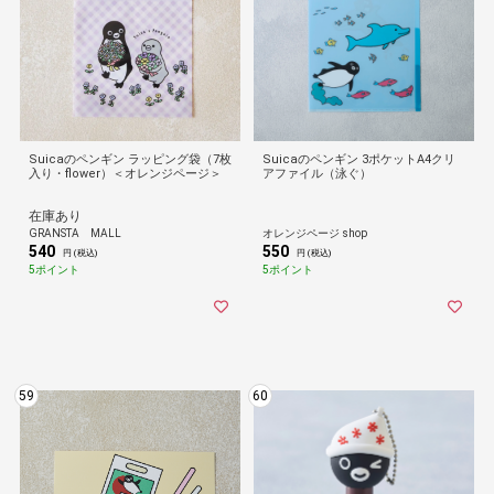
Suicaのペンギン ラッピング袋（7枚
Suicaのペンギン 3ポケットA4クリ
入り・flower）＜オレンジページ＞
アファイル（泳ぐ）
在庫あり
GRANSTA MALL
オレンジページ shop
540
550
円 (税込)
円 (税込)
5ポイント
5ポイント
59
60