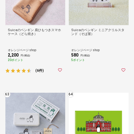
Suicaのペンギン 肩ひもつきスマホ
Suicaのペンギン ミニアクリルスタ
ケース（どら焼き）
ンド（そば屋）
オレンジページ shop
オレンジページ shop
2,200
580
円 (税込)
円 (税込)
20ポイント
5ポイント
(6件)
63
64