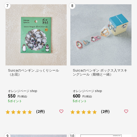
7
8
Suicaのペンギン ぷっくりシール
Suicaのペンギン ボックス入マスキ
（お花）
ングシール（動物と一緒）
オレンジページ shop
オレンジページ shop
550
600
円 (税込)
円 (税込)
5ポイント
5ポイント
(2件)
(2件)
9
10