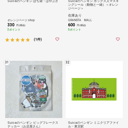
Suicaのペンギン ぽち袋・はやぶさ
Suicaのペンギン ボックス入マスキ
ングシール（動物と一緒）＜オレン
ジページ＞
在庫あり
オレンジページ shop
GRANSTA MALL
330
600
円 (税込)
円 (税込)
3ポイント
5ポイント
(1件)
31
32
Suicaのペンギン ビッグフレークス
Suicaのペンギン ミニクリアファイ
テッカー（お店屋さん）
ル・東京駅