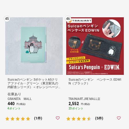
45
46
Suicaのペンギン 3ポケットA5クリ
Suicaのペンギン ペンケース EDWI
アファイル・グリーン（東京駅丸の
N（ブラック）
内駅舎シリーズ）＜オレンジページ
＞
在庫あり
GRANSTA MALL
TRAINIART JRE MALL店
440
2,552
円 (税込)
円 (税込)
4ポイント
23ポイント
(1件)
(5件)