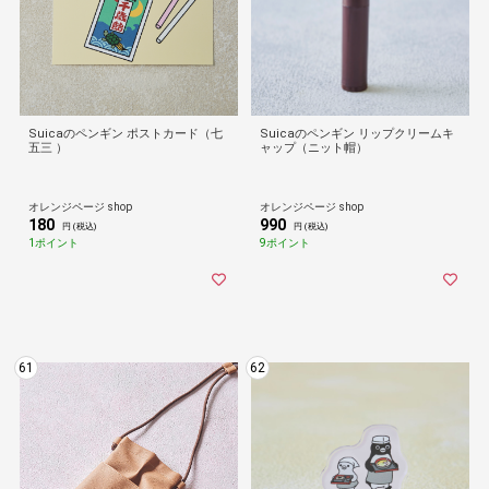
Suicaのペンギン ポストカード（七
Suicaのペンギン リップクリームキ
五三 ）
ャップ（ニット帽）
オレンジページ shop
オレンジページ shop
180
990
円 (税込)
円 (税込)
1ポイント
9ポイント
61
62