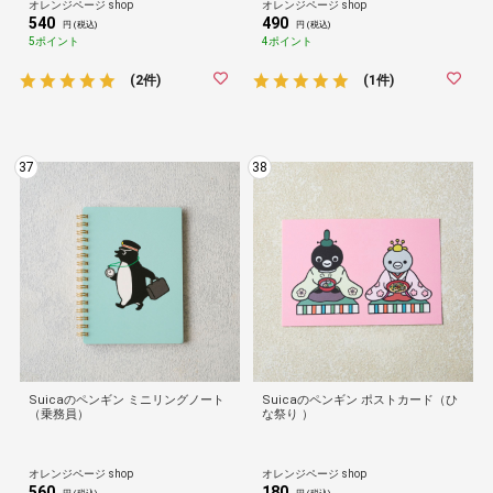
オレンジページ shop
オレンジページ shop
540
490
円 (税込)
円 (税込)
5ポイント
4ポイント
(2件)
(1件)
37
38
Suicaのペンギン ミニリングノート
Suicaのペンギン ポストカード（ひ
（乗務員）
な祭り ）
オレンジページ shop
オレンジページ shop
560
180