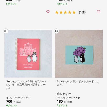
円 (税込)
円 (税込)
5ポイント
1ポイント
(1件)
39
40
Suicaのペンギン A5リングノート・
Suicaのペンギン ポストカード（ぶ
レンガ（東京駅丸の内駅舎シリー
どう）
ズ）
残りわずか
オレンジページ shop
オレンジページ shop
700
180
円 (税込)
円 (税込)
6ポイント
1ポイント