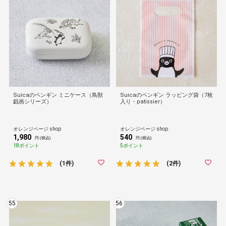
Suicaのペンギン ミニケース（鳥獣
Suicaのペンギン ラッピング袋（7枚
戯画シリーズ）
入り・patissier）
オレンジページ shop
オレンジページ shop
1,980
540
円 (税込)
円 (税込)
18ポイント
5ポイント
(1件)
(2件)
55
56