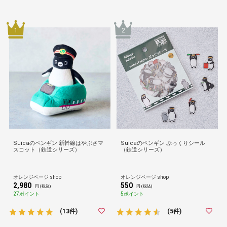
1
2
Suicaのペンギン 新幹線はやぶさマ
Suicaのペンギン ぷっくりシール
スコット（鉄道シリーズ）
（鉄道シリーズ）
オレンジページ shop
オレンジページ shop
2,980
550
円 (税込)
円 (税込)
27ポイント
5ポイント
(13件)
(5件)