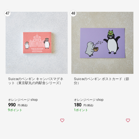
47
48
Suicaのペンギン キャンバスマグネ
Suicaのペンギン ポストカード（節
ット（東京駅丸の内駅舎シリーズ）
分）
オレンジページ shop
オレンジページ shop
990
180
円 (税込)
円 (税込)
9ポイント
1ポイント