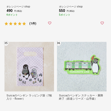
オレンジページ shop
オレンジページ shop
490
550
円 (税込)
円 (税込)
4ポイント
5ポイント
(1件)
35
36
Suicaのペンギン ラッピング袋（7枚
Suicaのペンギン ステッカー・乗降
入り・flower）
終了（鉄道シリーズ・山手線）