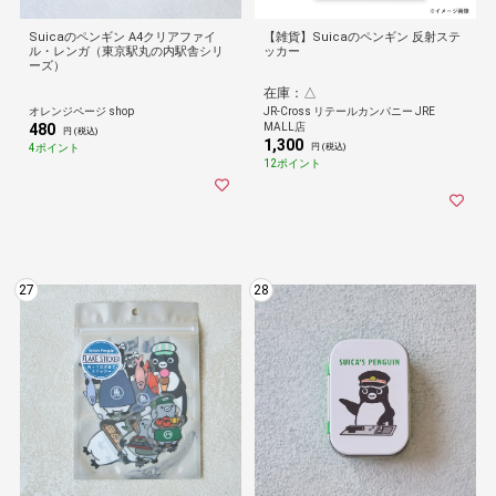
Suicaのペンギン A4クリアファイ
【雑貨】Suicaのペンギン 反射ステ
ル・レンガ（東京駅丸の内駅舎シリ
ッカー
ーズ）
在庫：△
オレンジページ shop
JR-Cross リテールカンパニー JRE
480
MALL店
円 (税込)
1,300
4ポイント
円 (税込)
12ポイント
27
28