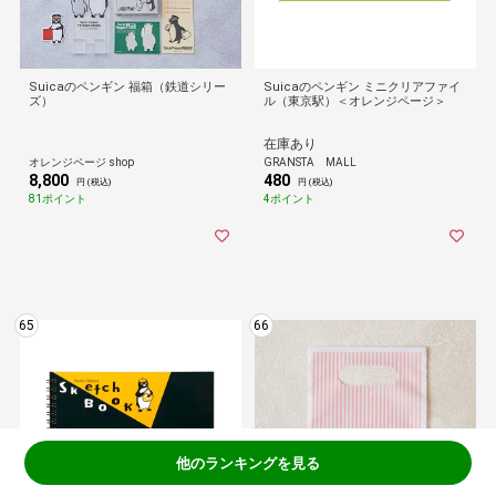
Suicaのペンギン 福箱（鉄道シリー
Suicaのペンギン ミニクリアファイ
ズ）
ル（東京駅）＜オレンジページ＞
在庫あり
オレンジページ shop
GRANSTA MALL
8,800
480
円 (税込)
円 (税込)
81ポイント
4ポイント
65
66
他のランキングを見る