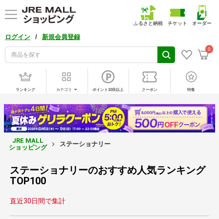
ふるさと納税
チケット
オーダー
/
ログイン
新規会員登録
0
ランキング
カテゴリ
ポイント10倍以上
クーポン
特集
JRE MALL
ステーショナリー
ショッピング
ステーショナリーのおすすめ人気ランキング
TOP100
直近30日間で集計