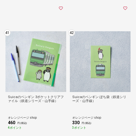
41
42
Suicaのペンギン 3ポケットクリアフ
Suicaのペンギン ぽち袋（鉄道シリ
ァイル（鉄道シリーズ・山手線）
ーズ・山手線）
オレンジページ shop
オレンジページ shop
460
330
円 (税込)
円 (税込)
4ポイント
3ポイント