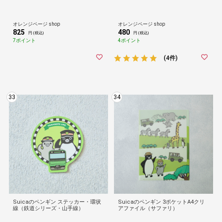
オレンジページ shop
オレンジページ shop
825
480
円 (税込)
円 (税込)
7ポイント
4ポイント
(4件)
33
34
Suicaのペンギン ステッカー・環状
Suicaのペンギン 3ポケットA4クリ
線（鉄道シリーズ・山手線）
アファイル（サファリ）