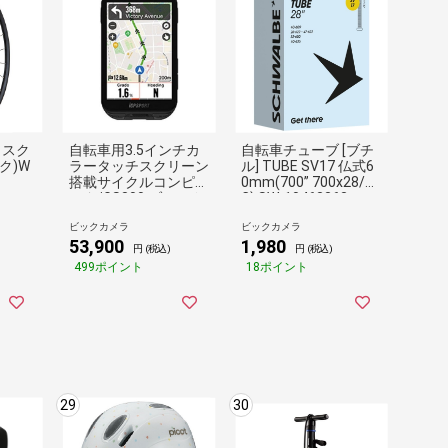
ィスク
自転車用3.5インチカ
自転車チューブ [ブチ
ク)W
ラータッチスクリーン
ル] TUBE SV17 仏式6
搭載サイクルコンピュ
0mm(700” 700x28/45
ータ iGS800 ブラック
C) SW-10463363
ビックカメラ
ビックカメラ
53,900
1,980
円 (税込)
円 (税込)
499ポイント
18ポイント
29
30