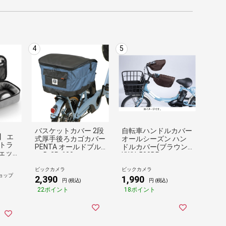
4
5
バスケットカバー 2段
自転車ハンドルカバー
】 エ
式厚手後ろカゴカバー
オールシーズン ハン
 トラ
PENTA オールドブル
ドルカバー(ブラウン)
ェッ
ー D-2R-600
KWH-500BR
ット
ンバ
ビックカメラ
ビックカメラ
ョップ
収納 小
2,390
1,990
円 (税込)
円 (税込)
A-F0
22ポイント
18ポイント