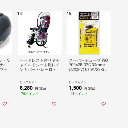
14
15
ト S
ヘッドレスト付リヤチ
スーパーチューブ WO
Lサイ
ャイルドシート用レイ
700×28-32C 34mm/
 マッ
ンカバー ハレーロ・
仏式(FV) 0TW728-32F
0
キッズ(ブラック) RCR
-SP
-009
ビックカメラ
ビックカメラ
8,280
1,500
円 (税込)
円 (税込)
76ポイント
13ポイント