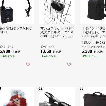
静音電動ポンプMINI 3
前カゴブラケット取付
【ポイント10倍
3153
式タグホルダー for Lo
【送料無料】 エ
shall Tag ローシャル
ム ELECOM リ
タグ（AirTag対応） T
通勤 通学 コン
GFB-BK
15L CORDURA 
ビックカメラ
ビックカメラ
エレコムダイレクトシ
チ対応 PC収納 
6,980
1,650
5,380
ーベルト チェス
円 (税込)
円 (税込)
円 (税込)
ルト ブラック
64ポイント
15ポイント
490ポイント
1
32
33