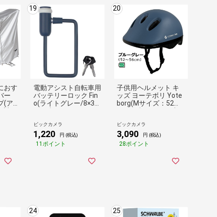
19
20
におす
電動アシスト自転車用
子供用ヘルメット キ
バー
バッテリーロック Fin
ッズ ヨーテボリ Yote
プ(ア
o(ライトグレー/8×30
borg(Mサイズ：52～5
) E
0mm) 02892
6cm/ブルーグレー) 0
8818【返品不可】
ビックカメラ
ビックカメラ
1,220
3,090
円 (税込)
円 (税込)
11ポイント
28ポイント
24
25