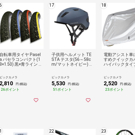
6
17
18
自転車用タイヤ Pasel
子供用ヘルメット TE
電動アシスト車
a パセラコンパクト(1
STA テスタ(56～58c
すめクイックカ
8×1.50) 黒×青ライン 8
m/マットネイビー) マ
ハイバックタイ
H185BOP-PA-BL
ットネイビー
シスト3人乗り対応
L-D [フルタイプ]
ビックカメラ
ビックカメラ
ビックカメラ
2,810
5,530
2,520
円 (税込)
円 (税込)
円 (税込)
26ポイント
51ポイント
23ポイント
1
22
23