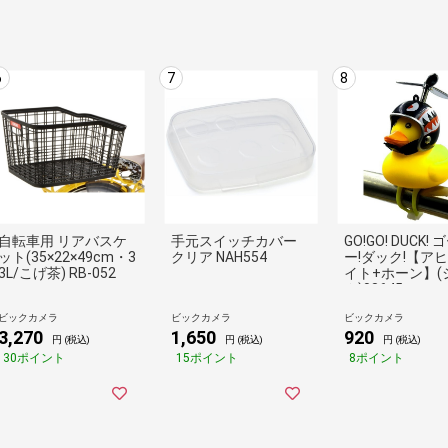
6
7
8
自転車用 リアバスケ
手元スイッチカバー
GO!GO! DUCK! 
ット(35×22×49cm・3
クリア NAH554
ー!ダック!【ア
3L/こげ茶) RB-052
イト+ホーン】(
ク)08645
ビックカメラ
ビックカメラ
ビックカメラ
3,270
1,650
920
円 (税込)
円 (税込)
円 (税込)
30ポイント
15ポイント
8ポイント