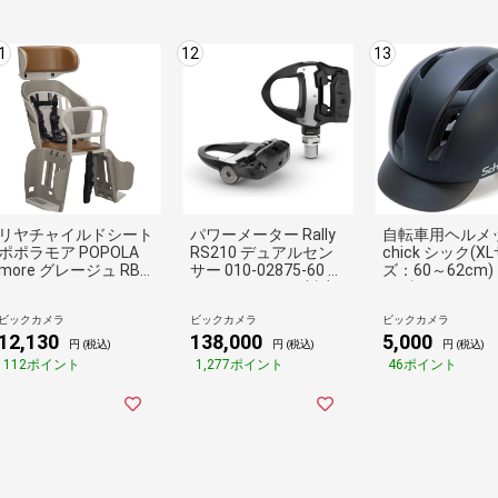
1
12
13
リヤチャイルドシート
パワーメーター Rally
自転車用ヘルメッ
ポポラモア POPOLA
RS210 デュアルセン
chick シック(X
more グレージュ RBC
サー 010-02875-60 S
ズ：60～62cm)
-019DX2
HIMANO SPD-SL対応
トブラック 4651
【返品不可】
ビックカメラ
ビックカメラ
ビックカメラ
12,130
138,000
5,000
円 (税込)
円 (税込)
円 (税込)
112ポイント
1,277ポイント
46ポイント