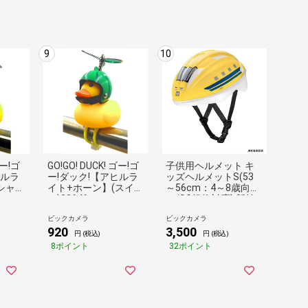
9
10
ゴー!ゴ
GO!GO! DUCK! ゴー!ゴ
子供用ヘルメット キ
ヒルラ
ー!ダック!【アヒルラ
ッズヘルメットS(53
シャー
イト+ホーン】(スイ
～56cm：4～8歳向
カ)08646
け/SG規格対応) 新幹
線923形ドクターイエ
ビックカメラ
ビックカメラ
ロー 03864
920
3,500
円 (税込)
円 (税込)
8ポイント
32ポイント