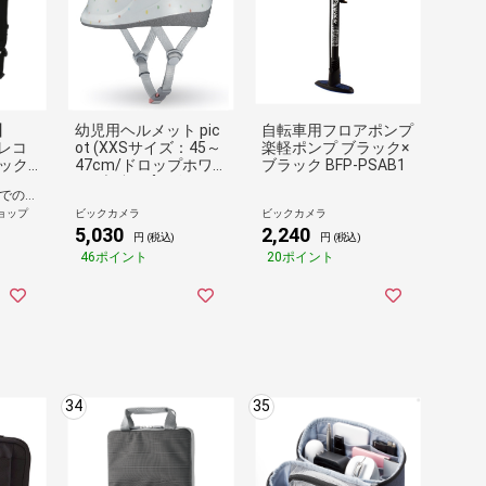
】
幼児用ヘルメット pic
自転車用フロアポンプ
レコ
ot (XXSサイズ：45～
楽軽ポンプ ブラック×
ュック
47cm/ドロップホワ
ブラック BFP-PSAB1
パクト
イト) ﾄﾞﾛｯﾌﾟﾎﾜｲﾄ pico
在庫あり、10:00までのご注文は最短即日発送
14イン
t
ョップ
ビックカメラ
ビックカメラ
キャリ
5,030
2,240
トベ
円 (税込)
円 (税込)
46ポイント
20ポイント
34
35