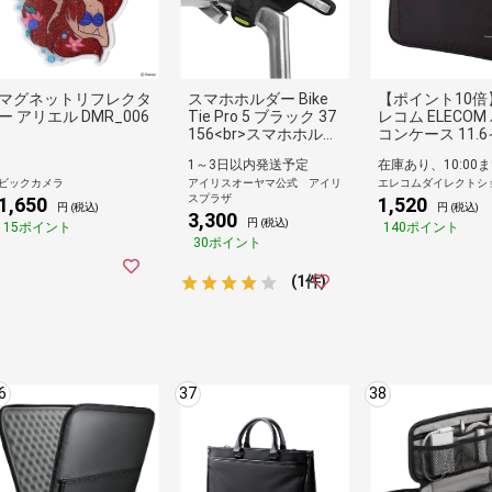
マグネットリフレクタ
スマホホルダー Bike
【ポイント10倍
ー アリエル DMR_006
Tie Pro 5 ブラック 37
レコム ELECOM
156<br>スマホホルダ
コンケース 11.
ー スマートフォンホ
チ ～ 14.1インチ
1～3日以内発送予定
ルダー スマホ取付 自
acBook Air / Pr
ビックカメラ
アイリスオーヤマ公式 アイリ
エレコムダイレクトシ
転車 BONE
インチ M2 M1 Su
スプラザ
1,650
1,520
e Pro 9 / Go 3 / 
円 (税込)
円 (税込)
3,300
p Go 2 他対応 
円 (税込)
15ポイント
140ポイント
げ ブラック 黒
30ポイント
(1件)
6
37
38