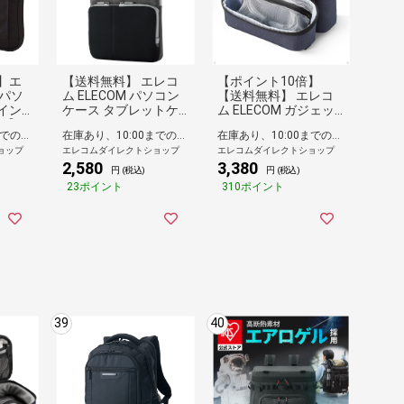
】エ
【送料無料】 エレコ
【ポイント10倍】
 パソ
ム ELECOM パソコン
【送料無料】 エレコ
6イン
ケース タブレットケ
ム ELECOM ガジェッ
 【 M
ース インナーバッグ
トポーチ ガジェット
在庫あり、10:00までのご注文は最短即日発送
在庫あり、10:00までのご注文は最短即日発送
在庫あり、10:00までのご注文は最短即日発送
o ~14
取っ手付き 撥水 ネー
ケース 小物入れ 収納
ョップ
エレコムダイレクトショップ
エレコムダイレクトショップ
rfac
ムタグ 11.6インチ ラ
ポーチ バッグインバ
2,580
3,380
Lapto
ンドセル収納可能 ブ
ッグ 撥水加工 大容量
円 (税込)
円 (税込)
】 手提
ラック
自立設計 出張 旅行 ト
23ポイント
310ポイント
ラベル バッグ スマー
トフォン ネイビー
39
40