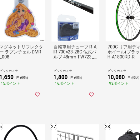
マグネットリフレクタ
自転車用チューブ R-A
700C リア用デ
ー ラプンチェル DMR
IR 700×23-28C 仏式バ
ホイール(ブラッ
_008
ルブ 48mm TW723_2
H-A1800RD-R
8LF_RA
ビックカメラ
ビックカメラ
ビックカメラ
1,650
1,800
10,080
円 (税込)
円 (税込)
円 (税込)
15ポイント
16ポイント
93ポイント
6
27
28