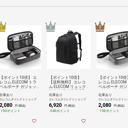
1
2
3
【ポイント10倍】 エ
【ポイント10倍】
【ポイント10倍
レコム ELECOM トラ
【送料無料】 エレコ
レコム ELECOM
ベルポーチ ガジェッ
ム ELECOM リュック
ベルポーチ ガジ
トポーチ ガジェット
旅行 出張 大容量 33L
トポーチ ガジェ
在庫あり
在庫あり
在庫あり
ポーチ バックインバ
CORDURA 16インチ対
ポーチ バックイ
エレコムダイレクトショップ
エレコムダイレクトショップ
エレコムダイレクトシ
ック 旅行 出張 収納 小
応 2気室 PC収納 キャ
ック 旅行 出張 
2,080
6,920
2,080
物入れ ブラック BMA-
リーベルト チェスト
物入れ グレー BM
円 (税込)
円 (税込)
円 (税込)
F01XBK
ベルト ブラック
1XGY
190ポイント
640ポイント
190ポイント