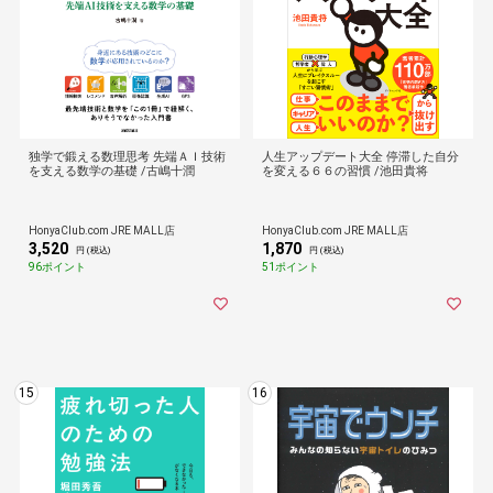
独学で鍛える数理思考 先端ＡＩ技術
人生アップデート大全 停滞した自分
を支える数学の基礎 /古嶋十潤
を変える６６の習慣 /池田貴将
HonyaClub.com JRE MALL店
HonyaClub.com JRE MALL店
3,520
1,870
円 (税込)
円 (税込)
96ポイント
51ポイント
15
16