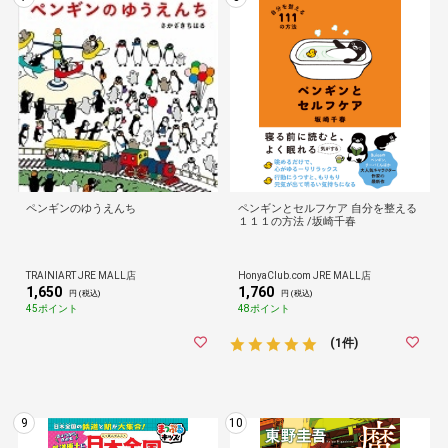
ペンギンのゆうえんち
ペンギンとセルフケア 自分を整える
１１１の方法 /坂崎千春
TRAINIART JRE MALL店
HonyaClub.com JRE MALL店
1,650
1,760
円 (税込)
円 (税込)
45ポイント
48ポイント
(1件)
9
10