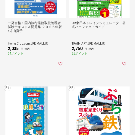
一発合格！国内旅行業務取扱管理者
JR東日本トレインシミュレータ 公
試験テキスト＆問題集 ２０２６年版
式パーフェクトガイド
/児山寛子
HonyaClub.com JRE MALL店
TRAINIART JRE MALL店
2,035
2,750
円 (税込)
円 (税込)
54ポイント
25ポイント
21
22