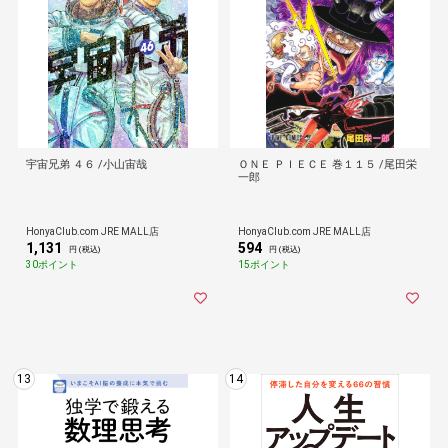
宇宙兄弟 ４６ /小山宙哉
ＯＮＥ ＰＩＥＣＥ 巻１１５ /尾田栄
一郎
HonyaClub.com JRE MALL店
HonyaClub.com JRE MALL店
1,131
594
円 (税込)
円 (税込)
30ポイント
15ポイント
13
14