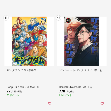
41
42
キングダム ７９ /原泰久
ジャンケットバンク ２２ /田中一行
HonyaClub.com JRE MALL店
HonyaClub.com JRE MALL店
770
770
円 (税込)
円 (税込)
21ポイント
21ポイント