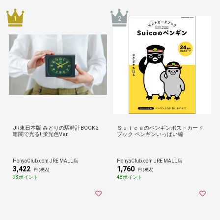
1
2
JR東日本版 みどりの駅時計BOOK2
Ｓｕｉｃａのペンギンポストカード
暗闇で光る! 蛍光色Ver.
ブック ペンギンいっぱい編
HonyaClub.com JRE MALL店
HonyaClub.com JRE MALL店
3,422
1,760
円 (税込)
円 (税込)
93ポイント
48ポイント