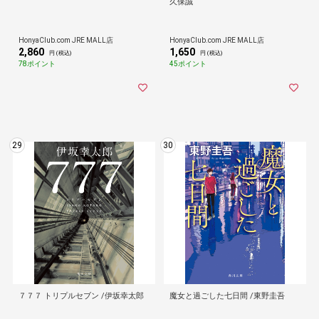
久保誠
HonyaClub.com JRE MALL店
HonyaClub.com JRE MALL店
2,860
1,650
円 (税込)
円 (税込)
78ポイント
45ポイント
29
30
７７７ トリプルセブン /伊坂幸太郎
魔女と過ごした七日間 /東野圭吾