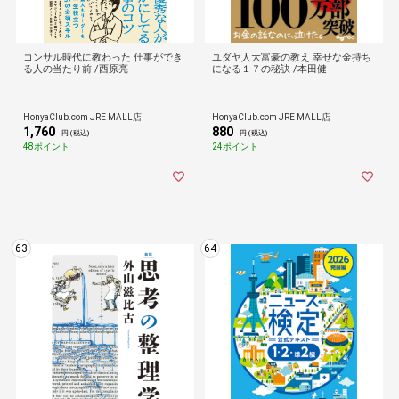
コンサル時代に教わった 仕事ができ
ユダヤ人大富豪の教え 幸せな金持ち
る人の当たり前 /西原亮
になる１７の秘訣 /本田健
HonyaClub.com JRE MALL店
HonyaClub.com JRE MALL店
1,760
880
円 (税込)
円 (税込)
48ポイント
24ポイント
63
64