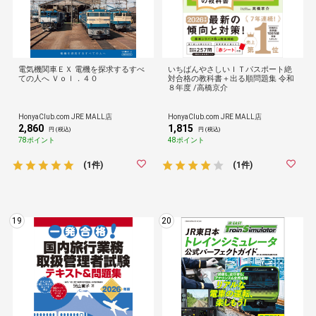
電気機関車ＥＸ 電機を探求するすべ
いちばんやさしいＩＴパスポート絶
ての人へ Ｖｏｌ．４０
対合格の教科書＋出る順問題集 令和
８年度 /高橋京介
HonyaClub.com JRE MALL店
HonyaClub.com JRE MALL店
2,860
1,815
円 (税込)
円 (税込)
78ポイント
48ポイント
(1件)
(1件)
19
20