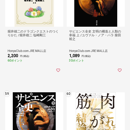
堀井雄二のドラゴンクエストのつく
サピエンス全史 文明の構造と人類の
りかた /堀井雄二 塩崎剛三
幸福 上 /ユヴァル・ノア・ハラ 柴田
裕之
HonyaClub.com JRE MALL店
HonyaClub.com JRE MALL店
2,200
1,089
円 (税込)
円 (税込)
60ポイント
30ポイント
59
60