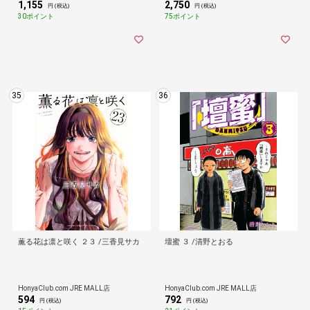
1,155
2,750
円 (税込)
円 (税込)
30ポイント
75ポイント
35
36
薫る花は凛と咲く ２３ /三香見サカ
壇蜜 ３ /清野とおる
HonyaClub.com JRE MALL店
HonyaClub.com JRE MALL店
594
792
円 (税込)
円 (税込)