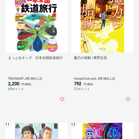
まっぷるキッズ 日本全国鉄道旅行
魔力の胎動 /東野圭吾
TRAINIART JRE MALL店
HonyaClub.com JRE MALL店
2,200
792
円 (税込)
円 (税込)
60ポイント
21ポイント
11
12