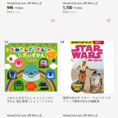
HonyaClub.com JRE MALL店
HonyaClub.com JRE MALL店
946
1,100
円 (税込)
円 (税込)
24ポイント
30ポイント
33
34
とれたんず＆でんしゃ とことこだい
地球の歩き方 スター・ウォーズ １９
ずかん 改訂新版 /ｙａｊｉｔａｍａ
７７～ /地球の歩き方編集室
HonyaClub.com JRE MALL店
HonyaClub.com JRE MALL店