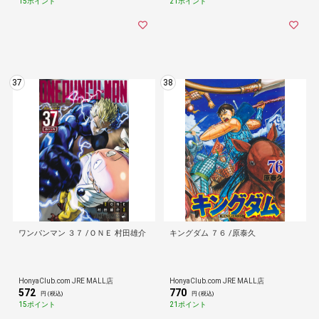
15ポイント
21ポイント
37
38
ワンパンマン ３７ /ＯＮＥ 村田雄介
キングダム ７６ /原泰久
HonyaClub.com JRE MALL店
HonyaClub.com JRE MALL店
572
770
円 (税込)
円 (税込)
15ポイント
21ポイント