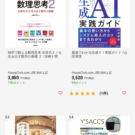
独学で鍛える数理思考 次世代ＡＩを
最速でわかる生成ＡＩ実践ガイド /山
生み出す数学の基礎 ２ /古嶋十潤
田博啓
HonyaClub.com JRE MALL店
HonyaClub.com JRE MALL店
3,850
3,520
円 (税込)
円 (税込)
105ポイント
96ポイント
(1件)
53
54