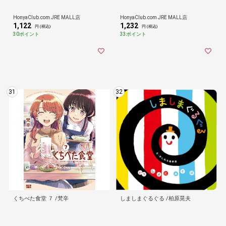
HonyaClub.com JRE MALL店
HonyaClub.com JRE MALL店
1,122
1,232
円 (税込)
円 (税込)
30ポイント
33ポイント
31
32
くちべた食堂 ７ /梵辛
しましまぐるぐる /柏原晃夫