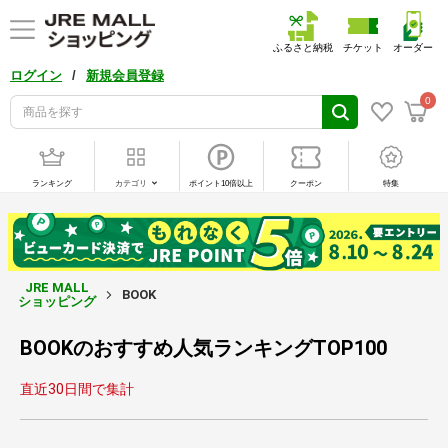
ふるさと納税
チケット
オーダー
/
ログイン
新規会員登録
0
ランキング
カテゴリ
ポイント10倍以上
クーポン
特集
JRE MALL
BOOK
ショッピング
BOOKのおすすめ人気ランキングTOP100
直近30日間で集計