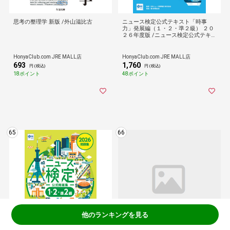
思考の整理学 新版 /外山滋比古
ニュース検定公式テキスト「時事
力」発展編（１・２・準２級） ２０
２６年度版 /ニュース検定公式テキ
日本ニュース時事能力
HonyaClub.com JRE MALL店
HonyaClub.com JRE MALL店
693
1,760
円 (税込)
円 (税込)
18ポイント
48ポイント
65
66
他のランキングを見る