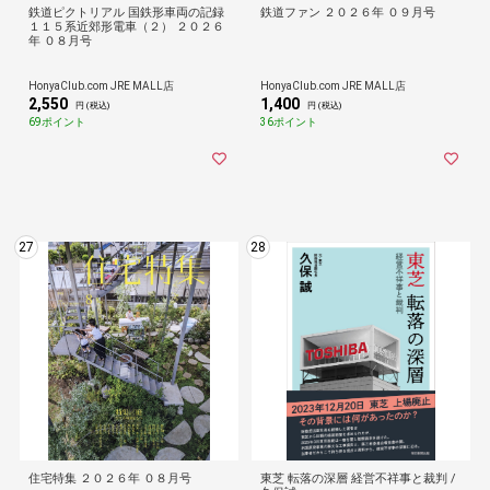
鉄道ピクトリアル 国鉄形車両の記録
鉄道ファン ２０２６年 ０９月号
１１５系近郊形電車（２） ２０２６
年 ０８月号
HonyaClub.com JRE MALL店
HonyaClub.com JRE MALL店
2,550
1,400
円 (税込)
円 (税込)
69ポイント
36ポイント
27
28
住宅特集 ２０２６年 ０８月号
東芝 転落の深層 経営不祥事と裁判 /