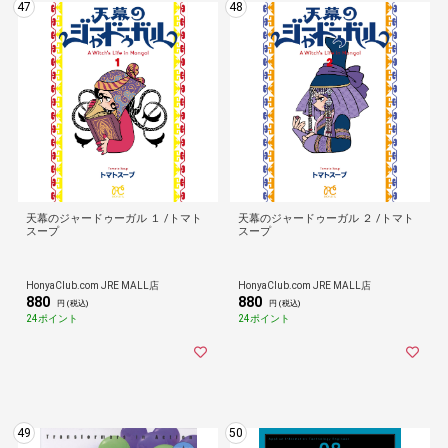
47
48
天幕のジャードゥーガル １ /トマト
天幕のジャードゥーガル ２ /トマト
スープ
スープ
HonyaClub.com JRE MALL店
HonyaClub.com JRE MALL店
880
880
円 (税込)
円 (税込)
24ポイント
24ポイント
49
50