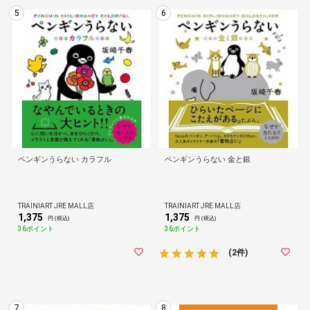
5
6
ペンギンうらない カラフル
ペンギンうらない 金と銀
TRAINIART JRE MALL店
TRAINIART JRE MALL店
1,375
1,375
円 (税込)
円 (税込)
36ポイント
36ポイント
(2件)
7
8