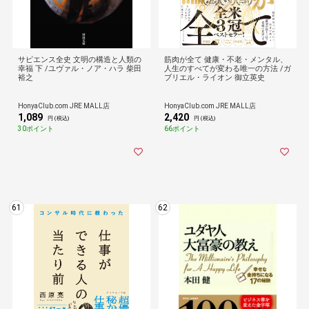
サピエンス全史 文明の構造と人類の
筋肉が全て 健康・不老・メンタル、
幸福 下 /ユヴァル・ノア・ハラ 柴田
人生のすべてが変わる唯一の方法 /ガ
裕之
ブリエル・ライオン 御立英史
HonyaClub.com JRE MALL店
HonyaClub.com JRE MALL店
1,089
2,420
円 (税込)
円 (税込)
30ポイント
66ポイント
61
62