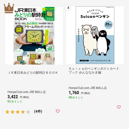
4
3
Ｓｕｉｃａのペンギンポストカード
ブック みんななかま編
ＪＲ東日本みどりの駅時計ＢＯＯＫ
HonyaClub.com JRE MALL店
HonyaClub.com JRE MALL店
1,760
円 (税込)
3,422
48ポイント
円 (税込)
93ポイント
(4件)