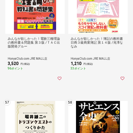
みんなが欲しかった！電験三種理論
みんなが欲しかった！簿記の教科書
の教科書＆問題集 第３版 /ＴＡＣ出
日商３級商業簿記 第１４版 /滝澤な
版開発グルー
なみ
HonyaClub.com JRE MALL店
HonyaClub.com JRE MALL店
3,520
1,210
円 (税込)
円 (税込)
96ポイント
33ポイント
57
58