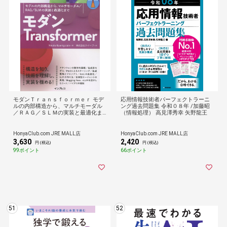
モダンＴｒａｎｓｆｏｒｍｅｒ モデ
応用情報技術者パーフェクトラーニ
ルの内部構造から、マルチモーダル
ング過去問題集 令和０８年 /加藤昭
／ＲＡＧ／ＳＬＭの実装と最適化ま
（情報処理） 高見澤秀幸 矢野龍王
で /ニコール・ケーニヒシ クイープ
HonyaClub.com JRE MALL店
HonyaClub.com JRE MALL店
3,630
2,420
円 (税込)
円 (税込)
99ポイント
66ポイント
51
52