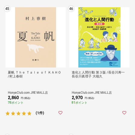
45
46
夏帆 Ｔｈｅ Ｔａｌｅ ｏｆ ＫＡＨＯ
進化と人間行動 第３版 /長谷川寿一
/村上春樹
長谷川眞理子 大槻久
HonyaClub.com JRE MALL店
HonyaClub.com JRE MALL店
2,860
2,970
円 (税込)
円 (税込)
78ポイント
81ポイント
(1件)