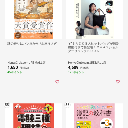
謎の香りはパン屋から /土屋うさぎ
Ｙ’ＳＡＣＣＳ大ヒットバッグが保冷
機能付きで新登場！２ＷＡＹショル
ダーリュックＢＯＯＫ
HonyaClub.com JRE MALL店
HonyaClub.com JRE MALL店
1,650
4,609
円 (税込)
円 (税込)
45ポイント
126ポイント
55
56