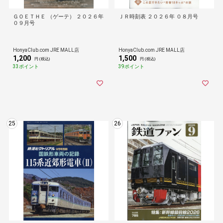
ＧＯＥＴＨＥ （ゲーテ） ２０２６年
ＪＲ時刻表 ２０２６年 ０８月号
０９月号
HonyaClub.com JRE MALL店
HonyaClub.com JRE MALL店
1,200
1,500
円 (税込)
円 (税込)
33ポイント
39ポイント
25
26