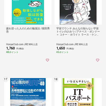
疲れ切った人のための勉強法 /堀田秀
宇宙でウンチ みんなの知らない宇宙
吾
トイレのひみつ /アナベス・ボンドー
＝ コナー・ホワイト ラース・ケンセ
ス
HonyaClub.com JRE MALL店
HonyaClub.com JRE MALL店
1,760
1,650
円 (税込)
円 (税込)
48ポイント
45ポイント
17
18