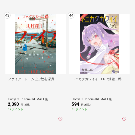
43
44
ファイア・ドーム 上 /辻村深月
トニカクカワイイ ３６ /畑健二郎
HonyaClub.com JRE MALL店
HonyaClub.com JRE MALL店
2,090
594
円 (税込)
円 (税込)
57ポイント
15ポイント