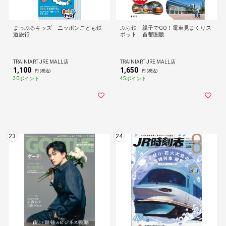
まっぷるキッズ ニッポンこども鉄
ぶら鉄 親子でGO！電車見まくりス
道旅行
ポット 首都圏版
TRAINIART JRE MALL店
TRAINIART JRE MALL店
1,100
1,650
円 (税込)
円 (税込)
30ポイント
45ポイント
23
24