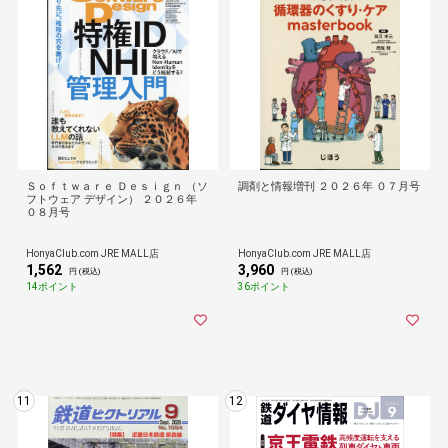
Ｓｏｆｔｗａｒｅ Ｄｅｓｉｇｎ （ソ
調剤と情報増刊 ２０２６年 ０７月号
フトウェア デザイン） ２０２６年
０８月号
HonyaClub.com JRE MALL店
HonyaClub.com JRE MALL店
1,562
3,960
円 (税込)
円 (税込)
14ポイント
36ポイント
11
12