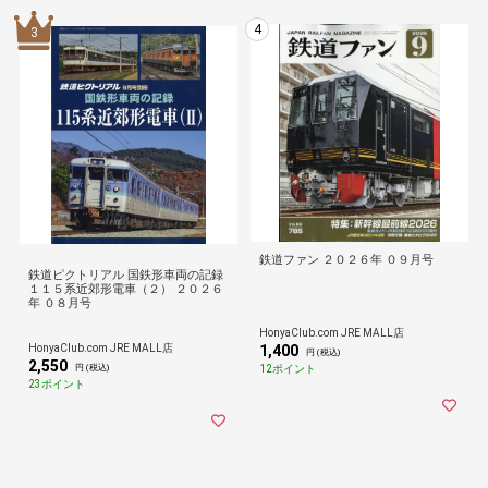
4
3
鉄道ファン ２０２６年 ０９月号
鉄道ピクトリアル 国鉄形車両の記録
１１５系近郊形電車（２） ２０２６
年 ０８月号
HonyaClub.com JRE MALL店
HonyaClub.com JRE MALL店
1,400
円 (税込)
2,550
12ポイント
円 (税込)
23ポイント