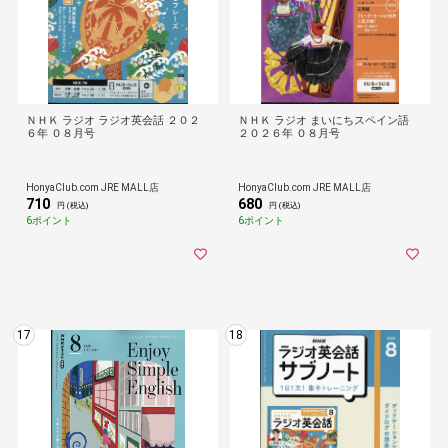
ＮＨＫ ラジオ ラジオ英会話 ２０２
ＮＨＫ ラジオ まいにちスペイン語
６年 ０８月号
２０２６年 ０８月号
HonyaClub.com JRE MALL店
HonyaClub.com JRE MALL店
710
680
円 (税込)
円 (税込)
6ポイント
6ポイント
17
18