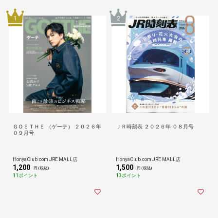
1
2
ＧＯＥＴＨＥ （ゲーテ） ２０２６年
ＪＲ時刻表 ２０２６年 ０８月号
０９月号
HonyaClub.com JRE MALL店
HonyaClub.com JRE MALL店
1,200
1,500
円 (税込)
円 (税込)
11ポイント
13ポイント