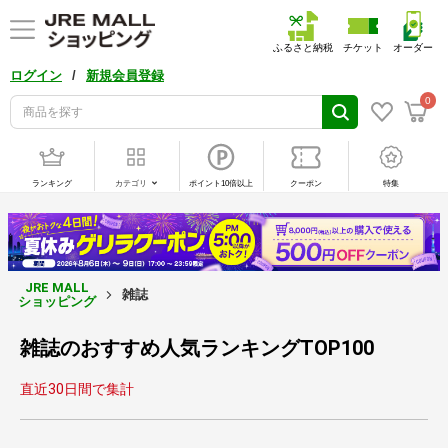
ふるさと納税
チケット
オーダー
/
ログイン
新規会員登録
0
ランキング
カテゴリ
ポイント10倍以上
クーポン
特集
JRE MALL
雑誌
ショッピング
雑誌のおすすめ人気ランキングTOP100
直近30日間で集計