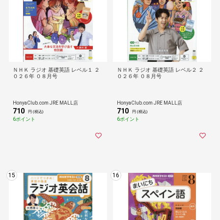
ＮＨＫ ラジオ 基礎英語 レベル１ ２
ＮＨＫ ラジオ 基礎英語 レベル２ ２
０２６年 ０８月号
０２６年 ０８月号
HonyaClub.com JRE MALL店
HonyaClub.com JRE MALL店
710
710
円 (税込)
円 (税込)
6ポイント
6ポイント
15
16