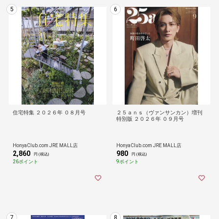
5
6
住宅特集 ２０２６年 ０８月号
２５ａｎｓ（ヴァンサンカン）増刊
特別版 ２０２６年 ０９月号
HonyaClub.com JRE MALL店
HonyaClub.com JRE MALL店
2,860
980
円 (税込)
円 (税込)
26ポイント
9ポイント
7
8