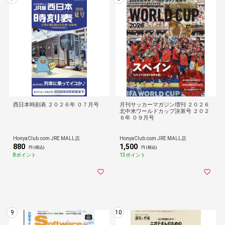
西日本時刻表 ２０２６年 ０７月号
月刊サッカーマガジン増刊 ２０２６
北中米ワールドカップ決算号 ２０２
６年 ０９月号
HonyaClub.com JRE MALL店
HonyaClub.com JRE MALL店
880
1,500
円 (税込)
円 (税込)
8ポイント
13ポイント
9
10