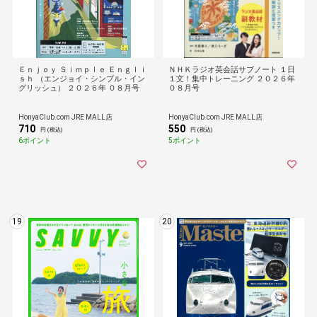
Ｅｎｊｏｙ Ｓｉｍｐｌｅ Ｅｎｇｌｉ
ＮＨＫラジオ英会話サブノート １日
ｓｈ （エンジョイ・シンプル・イン
１文！集中トレーニング ２０２６年
グリッシュ） ２０２６年 ０８月号
０８月号
HonyaClub.com JRE MALL店
HonyaClub.com JRE MALL店
710
550
円 (税込)
円 (税込)
6ポイント
5ポイント
19
20