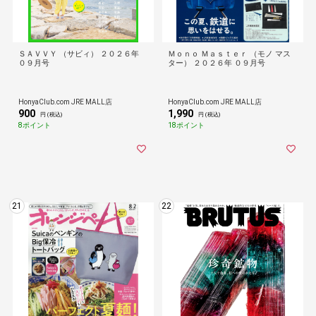
ＳＡＶＶＹ （サビィ） ２０２６年
Ｍｏｎｏ Ｍａｓｔｅｒ （モノ マス
０９月号
ター） ２０２６年 ０９月号
HonyaClub.com JRE MALL店
HonyaClub.com JRE MALL店
900
1,990
円 (税込)
円 (税込)
8ポイント
18ポイント
21
22