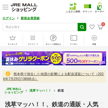
ふるさと納税
チケット
オーダー
/
ログイン
新規会員登録
0
ランキング
カテゴリ
ポイント10倍以上
クーポン
特集
熊本県で発生した地震の影響による配送遅延について（202
6年7月29日13時時点）
JRE MALL
浅草マッハ！！
鉄道
ショッピング
浅草マッハ！！、鉄道の通販・人気