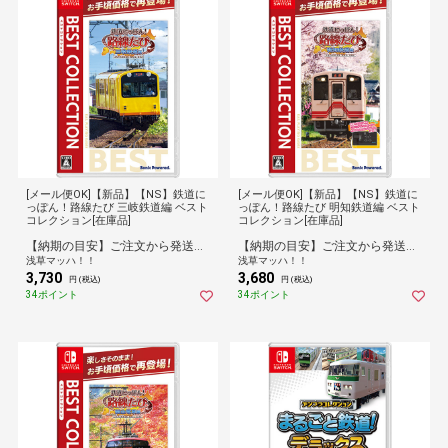
[メール便OK]【新品】【NS】鉄道に
[メール便OK]【新品】【NS】鉄道に
っぽん！路線たび 三岐鉄道編 ベスト
っぽん！路線たび 明知鉄道編 ベスト
コレクション[在庫品]
コレクション[在庫品]
【納期の目安】ご注文から発送まで[1営業日※在庫品]お時間がかかります。
【納期の目安】ご注文から発送まで[1営業日※在庫品]お時間がかかります。
浅草マッハ！！
浅草マッハ！！
3,730
3,680
円 (税込)
円 (税込)
34ポイント
34ポイント