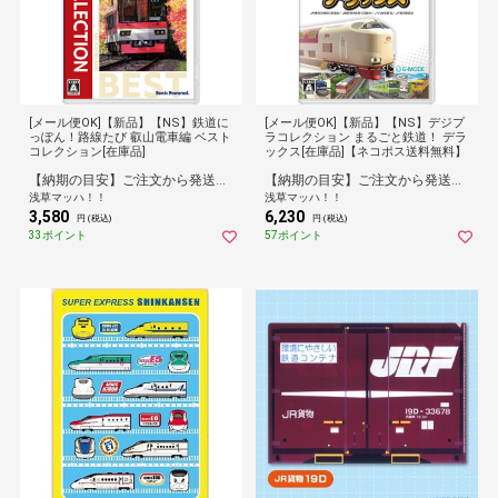
[メール便OK]【新品】【NS】鉄道に
[メール便OK]【新品】【NS】デジプ
っぽん！路線たび 叡山電車編 ベスト
ラコレクション まるごと鉄道！ デラ
コレクション[在庫品]
ックス[在庫品]【ネコポス送料無料】
【納期の目安】ご注文から発送まで[1営業日※在庫品]お時間がかかります。
【納期の目安】ご注文から発送まで[1営業日※在庫品]お時間がかかります。
浅草マッハ！！
浅草マッハ！！
3,580
6,230
円 (税込)
円 (税込)
33ポイント
57ポイント