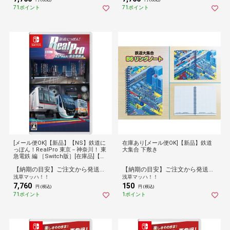
71ポイント
71ポイント
[メール便OK]【新品】【NS】鉄道に
在庫あり[メール便OK]【新品】鉄道
っぽん！RealPro 東京－神奈川！ 東
大集合 下敷き
急電鉄 編 ［Switch版］[在庫品]【ネ
コポス送料無料】
【納期の目安】ご注文から発送まで[1営業日※在庫品]お時間がかかります。
【納期の目安】ご注文から発送まで[1営業日※在庫品]お時間がかかります。
浅草マッハ！！
浅草マッハ！！
7,760
150
円 (税込)
円 (税込)
71ポイント
1ポイント