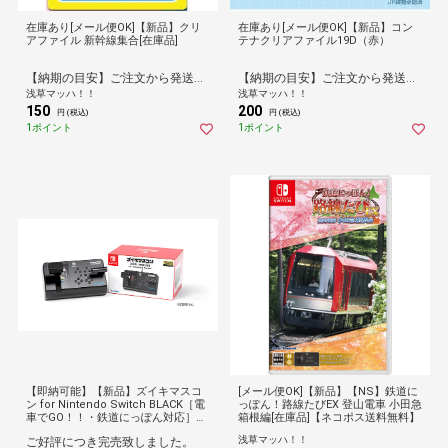
在庫あり[メール便OK]【新品】クリ
在庫あり[メール便OK]【新品】コン
アファイル 新幹線集合[在庫品]
テナクリアファイル19D（赤）
【納期の目安】ご注文から発送まで[1営業日※在庫品]お時間がかかります。
【納期の目安】ご注文から発送まで[1営業日※在庫品]お時間がかかります。
浅草マッハ！！
浅草マッハ！！
150
200
円 (税込)
円 (税込)
1ポイント
1ポイント
【即納可能】【新品】ズイキマスコ
[メール便OK]【新品】【NS】鉄道に
ン for Nintendo Switch BLACK［電
っぽん！路線たびEX 登山電車 小田急
車でGO！！・鉄道にっぽん対応］
箱根編[在庫品]【ネコポス送料無料】
【送料無料】鉄道
浅草マッハ！！
ご好評につき完売致しました。