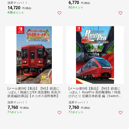
6,770
浅草マッハ！！
円 (税込)
14,720
62ポイント
円 (税込)
408ポイント
[メール便OK]【新品】【NS】鉄道に
[メール便OK]【新品】【NS】鉄道に
っぽん！路線たびEX 清流運転 長良川
っぽん！ RealPro 長距離運転！特急
鉄道編[在庫品]【ネコポス送料無料】
ひのとり 近畿日本鉄道 編［Switch
版］[在庫品]【ネコポス送料無料】
浅草マッハ！！
浅草マッハ！！
7,760
7,760
円 (税込)
円 (税込)
71ポイント
71ポイント