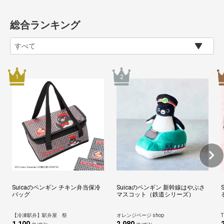
総合ランキング
Suicaのペンギン チキン弁当保冷
Suicaのペンギン 新幹線はやぶさ
バッグ
マスコット（鉄道シリーズ）
【冷凍駅弁】駅弁屋 祭
オレンジページ shop
T
1,100
2,980