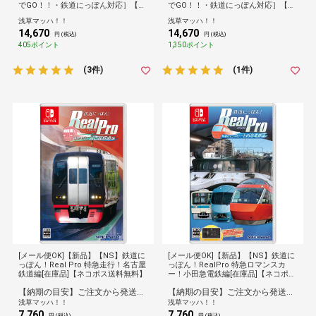
でGO！！・鉄道にっぽん対応］【送
でGO！！・鉄道にっぽん対応］【送
料無料】鉄道
料無料】鉄道
浅草マッハ！！
浅草マッハ！！
14,670
14,670
円 (税込)
円 (税込)
405ポイント
1,350ポイント
(3件)
(1件)
[メール便OK]【新品】【NS】鉄道に
[メール便OK]【新品】【NS】鉄道に
っぽん！Real Pro 特急走行！名古屋
っぽん！RealPro 特急ロマンスカ
鉄道編[在庫品]【ネコポス送料無料】
ー！小田急電鉄編[在庫品]【ネコポス
送料無料】
【納期の目安】ご注文から発送まで[1営業日※在庫品]お時間がかかります。
【納期の目安】ご注文から発送まで[1営業日※在庫品]お時間がかかります。
浅草マッハ！！
浅草マッハ！！
7,760
7,760
円 (税込)
円 (税込)