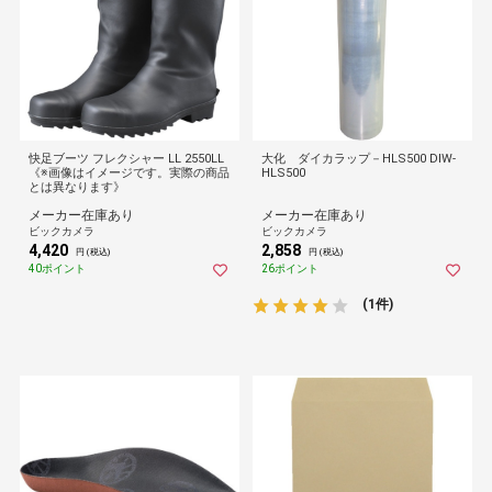
快足ブーツ フレクシャー LL 2550LL
大化 ダイカラップ－HLS500 DIW-
《※画像はイメージです。実際の商品
HLS500
とは異なります》
メーカー在庫あり
メーカー在庫あり
ビックカメラ
ビックカメラ
4,420
2,858
円 (税込)
円 (税込)
40ポイント
26ポイント
(1件)