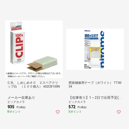
仁礼 しめしめ６０ ２スペアクリ
壁紙補修用テープ（ホワイト） TT00
ップ白 （１００個入） 602CB100N
54
メーカー在庫あり
【在庫有り】1～2日で出荷予定(日付指定可)
ビックカメラ
ビックカメラ
935
572
円 (税込)
円 (税込)
8ポイント
5ポイント