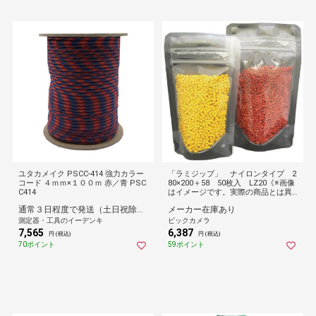
ユタカメイク PSCC-414 強力カラー
「ラミジップ」 ナイロンタイプ 2
コード ４ｍｍ×１００ｍ 赤／青 PSC
80×200＋58 50枚入 LZ20《※画像
C414
はイメージです。実際の商品とは異
なります》
通常３日程度で発送（土日祝除く）
メーカー在庫あり
測定器・工具のイーデンキ
ビックカメラ
7,565
6,387
円 (税込)
円 (税込)
70ポイント
59ポイント