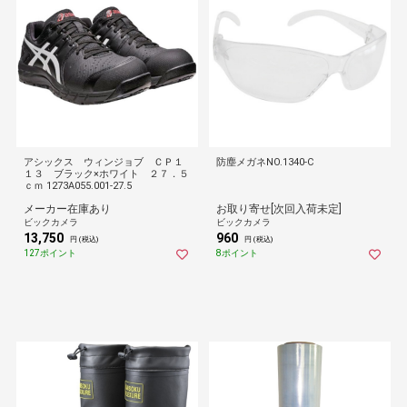
アシックス ウィンジョブ ＣＰ１
防塵メガネNO.1340-C
１３ ブラック×ホワイト ２７．５
ｃｍ 1273A055.001-27.5
メーカー在庫あり
お取り寄せ[次回入荷未定]
ビックカメラ
ビックカメラ
13,750
960
円 (税込)
円 (税込)
127ポイント
8ポイント