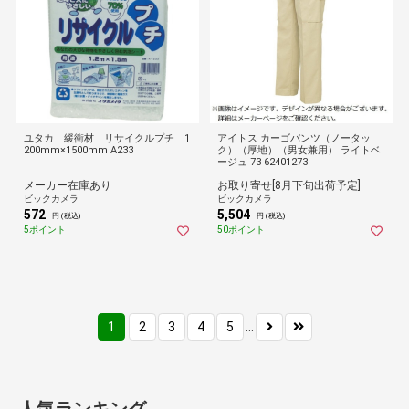
ユタカ 緩衝材 リサイクルプチ 1
アイトス カーゴパンツ（ノータッ
200mm×1500mm A233
ク）（厚地）（男女兼用） ライトベ
ージュ 73 62401273
メーカー在庫あり
お取り寄せ[8月下旬出荷予定]
ビックカメラ
ビックカメラ
572
5,504
円 (税込)
円 (税込)
5ポイント
50ポイント
1
2
3
4
5
...