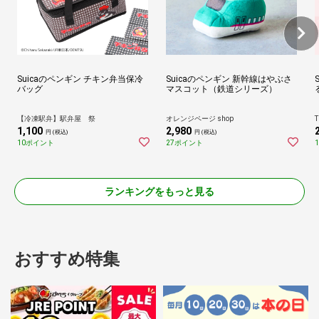
Suicaのペンギン チキン弁当保冷
Suicaのペンギン 新幹線はやぶさ
バッグ
マスコット（鉄道シリーズ）
【冷凍駅弁】駅弁屋 祭
オレンジページ shop
T
1,100
2,980
円 (税込)
円 (税込)
10ポイント
27ポイント
ランキングをもっと見る
おすすめ特集