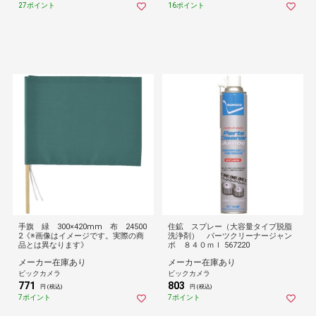
27ポイント
16ポイント
手旗 緑 300×420mm 布 24500
住鉱 スプレー（大容量タイプ脱脂
2《※画像はイメージです。実際の商
洗浄剤） パーツクリーナージャン
品とは異なります》
ボ ８４０ｍｌ 567220
メーカー在庫あり
メーカー在庫あり
ビックカメラ
ビックカメラ
771
803
円 (税込)
円 (税込)
7ポイント
7ポイント