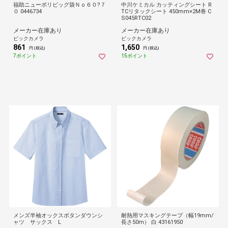
福助ニューポリビッグ袋Ｎｏ６０?７
中川ケミカル カッティングシート R
０ 0446734
TCリタックシート 450mm×2M巻 C
S045RTC02
メーカー在庫あり
メーカー在庫あり
ビックカメラ
ビックカメラ
861
1,650
円 (税込)
円 (税込)
7ポイント
15ポイント
メンズ半袖オックスボタンダウンシ
耐熱用マスキングテープ（幅19mm/
ャツ サックス L
長さ50m） 白 43161950