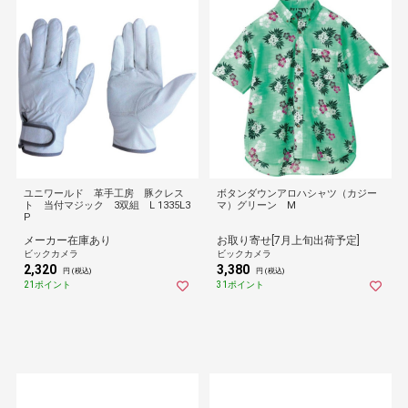
ユニワールド 革手工房 豚クレス
ボタンダウンアロハシャツ（カジー
ト 当付マジック 3双組 L 1335L3
マ）グリーン M
P
メーカー在庫あり
お取り寄せ[7月上旬出荷予定]
ビックカメラ
ビックカメラ
2,320
3,380
円 (税込)
円 (税込)
21ポイント
31ポイント