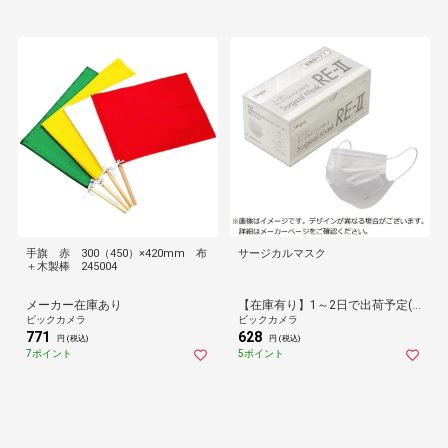
手旗 赤 300（450）×420mm 布
サージカルマスク
＋木製棒 245004
メーカー在庫あり
【在庫有り】1～2日で出荷予定(日付指定可)
ビックカメラ
ビックカメラ
771
628
円 (税込)
円 (税込)
7ポイント
5ポイント