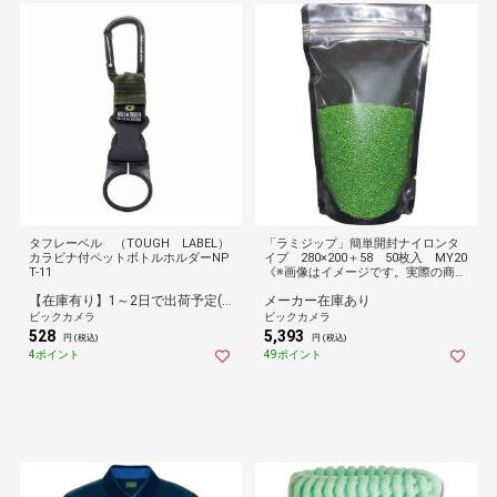
タフレーベル （TOUGH LABEL）
「ラミジップ」簡単開封ナイロンタ
カラビナ付ペットボトルホルダーNP
イプ 280×200＋58 50枚入 MY20
T-11
《※画像はイメージです。実際の商品
とは異なります》
【在庫有り】1～2日で出荷予定(日付指定可)
メーカー在庫あり
ビックカメラ
ビックカメラ
528
5,393
円 (税込)
円 (税込)
4ポイント
49ポイント