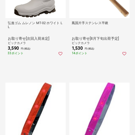
弘進ゴム ムレノン MT-02 ホワイト L
鳳国片手ステンレス平鍬
L
お取り寄せ[次回入荷未定]
お取り寄せ[8月下旬出荷予定]
ビックカメラ
ビックカメラ
3,590
1,530
円 (税込)
円 (税込)
33ポイント
14ポイント