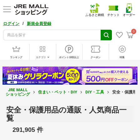
ふるさと納税
チケット
オーダー
/
ログイン
新規会員登録
0
ランキング
カテゴリ
ポイント10倍以上
クーポン
特集
JRE MALL
住まい・ペット・DIY
DIY・工具
安全・保護用品
ショッピング
安全・保護用品の通販・人気商品一
覧
291,905 件