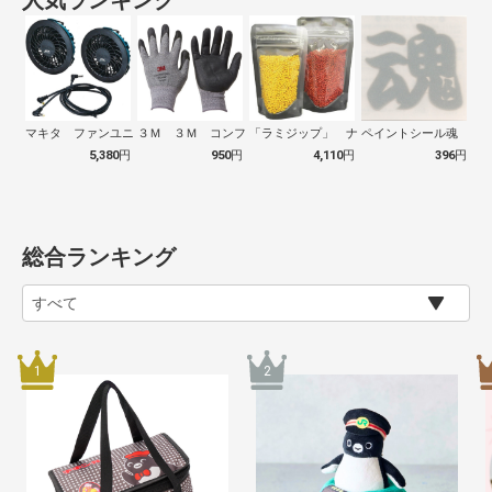
人気ランキング
マキタ ファンユニット Ａ72132
３Ｍ ３Ｍ コンフォートグリップグローブ…
「ラミジップ」 ナイロンタイプ 230×…
ペイントシール魂 銀NO.
5,380
円
950
円
4,110
円
396
円
総合ランキング