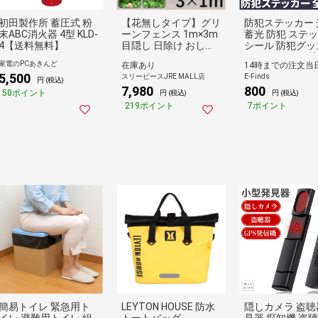
初田製作所 蓄圧式 粉
【花無しタイプ】グリ
防犯ステッカー 
末ABC消火器 4型 KLD-
ーンフェンス 1m×3m
蓄光 防犯 ステ
4【送料無料】
目隠し 日除け おしゃ
シール 防犯グッ
れ 花付き 花無し 葉っ
犯カメラ ドア 壁
家電のPCあきんど
在庫あり
14時までの注文当
ぱ ベランダ 庭 防犯 侵
ラス 貼る 貼り付
5,500
スリーピースJRE MALL店
E-Finds
入防止 / 目隠しグリー
視 防犯シール 防
円 (税込)
7,980
800
ンフェンス
入 フィルム シー
50ポイント
円 (税込)
円 (税込)
お店 屋外 見守り
219ポイント
7ポイント
空き巣 万引【1枚
イプ】
簡易トイレ 緊急用ト
LEYTON HOUSE 防水
隠しカメラ 盗聴
イレ 避難用トイレ 組
トートバッグ
見器 探知機 盗聴