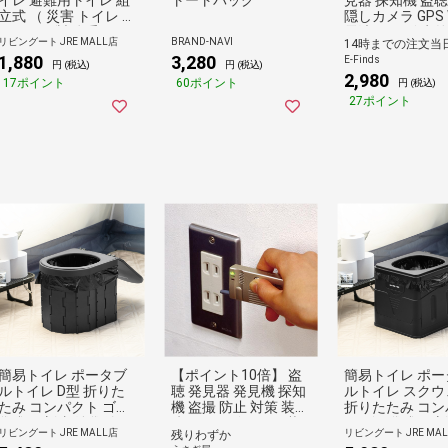
立式 （ 災害 トイレ ダ
隠しカメラ GPS W
ンボール製 体重120kg
電波 レンズ 赤外
リビングート JRE MALL店
BRAND-NAVI
14時までの注文当
まで 非常時 避難時 緊
波 磁気 Type-C
1,880
3,280
E-Finds
急時 防災グッズ 緊急
ットあります 防
円 (税込)
円 (税込)
2,980
用 簡易 持ち運び 携帯
知器 簡単操作 
17ポイント
60ポイント
円 (税込)
トイレ 非常トイレ 使
知 赤外線レーザ
27ポイント
い捨て 災害時 ドライ
知機 【1個】
ブ ）
簡易トイレ ポータブ
【ポイント10倍】 盗
簡易トイレ ポー
ルトイレ D型 折りた
聴 発見器 発見機 探知
ルトイレ スクウ
たみ コンパクト ゴミ
機 盗撮 防止 対策 装置
折りたたみ コン
袋 凝固剤 収納袋付き
防犯グッズ ひとり暮
ト ゴミ袋 凝固剤
リビングート JRE MALL店
リビングート JRE MA
残りわずか
（ 携帯トイレ 災害用
らし 一人 マンション
袋付き （ 携帯