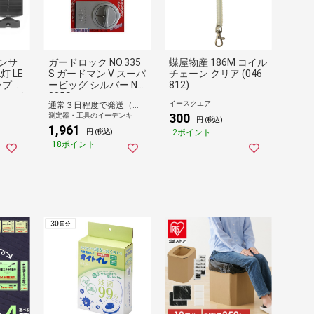
センサ
ガードロック NO.335
蝶屋物産 186M コイル
灯 LE
S ガードマン V スーパ
チェーン クリア (046
ンプル
ービッグ シルバー NO.
812)
ーライ
335S
イースクエア
通常３日程度で発送（土日祝除く）
 ライ
300
測定器・工具のイーデンキ
無
円 (税込)
1,961
2ポイント
円 (税込)
18ポイント