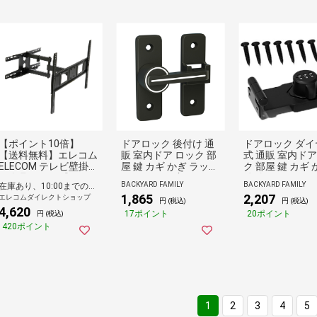
【ポイント10倍】
ドアロック 後付け 通
ドアロック ダイ
【送料無料】エレコム
販 室内ドア ロック 部
式 通販 室内ドア
ELECOM テレビ壁掛
屋 鍵 カギ かぎ ラッチ
ク 部屋 鍵 カギ 
け金具 アーム式 フル
ロック ドア 玄関 引き
後付け 引き戸 子
BACKYARD FAMILY
BACKYARD FAMILY
在庫あり、10:00までのご注文は最短即日発送
モーションタイプ 【 3
戸 子供 赤ちゃん 防犯
ちゃん 玄関 防犯
1,865
2,207
エレコムダイレクトショップ
7~70インチ テレビ 壁
ドア留め金ロック ド
錠 暗証番号 ド
円 (税込)
円 (税込)
4,620
掛け 可能】 耐荷重35
アバックル 回転式 蛍
金ロック 耐久性
17ポイント
20ポイント
円 (税込)
Kg 上下左右角度調整
光 施錠 耐震ラッチ リ
リビング 寝室 窓
420ポイント
VESA 対応 ケーブルホ
ビング 寝室 窓 扉 セキ
キュリティ ロッ
ルダー付き ブラック
ュリティ ペット 猫 い
ポスト ペット 猫
たずら防止 取り付け
ずら防止 取り付
簡単
単
1
2
3
4
5