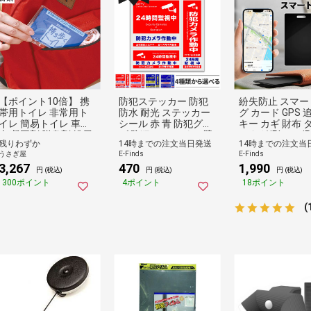
【ポイント10倍】 携
防犯ステッカー 防犯
紛失防止 スマー
帯用トイレ 非常用ト
防水 耐光 ステッカー
グ カード GPS 
イレ 簡易トイレ 車内
シール 赤 青 防犯グッ
キー カギ 財布 
車 凝固剤 脱臭剤 排尿
ズ 防犯カメラ ドア 壁
アタグ iPhone i
残りわずか
14時までの注文当日発送
14時までの注文当
おしっこ 活性炭 渋滞
窓 ガラス 貼る 貼り付
す 忘れ物 キー
うさぎ屋
E-Finds
E-Finds
高速道路 災害 天災 避
け 監視 防犯シール 防
ンダー 落とし物
3,267
470
1,990
難時 防災 日本製 国産
止 侵入 フィルム シー
物 電池交換不要
円 (税込)
円 (税込)
円 (税込)
ト 家 お店 屋外 見守り
子供 子ども ペッ
300ポイント
4ポイント
18ポイント
対策 空き【1枚:Aタイ
齢者【1個】
プ】
(