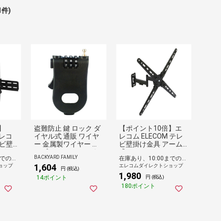
1件)
】
盗難防止 鍵 ロック ダ
【ポイント10倍】エ
レコ
イヤル式 通販 ワイヤ
レコム ELECOM テレ
レビ壁
ー 金属製ワイヤー ケ
ビ壁掛け金具 アーム
0イン
ーブル チェーン セキ
式 フルモーションタ
BACKYARD FAMILY
在庫あり、10:00までのご注文は最短即日発送
在庫あり、10:00までのご注文は最短即日発送
 上下
ュリティロック 簡単
イプ 【 13~55インチ
1,604
ョップ
エレコムダイレクトショップ
規格対
ロック 軽量 取り外し
テレビ 壁掛け 可能】
円 (税込)
1,980
壁から
簡単 防犯 ダイヤル 防
耐荷重10Kg 上下左右
14ポイント
円 (税込)
ム設計
犯アクセサリ 盗難防
角度調整 VESA 対応
180ポイント
 ブ
止用品 セキュリティ
ケーブルホルダー付き
アクセサリー スノー
ブラック
ボード スキー 持ち運
び