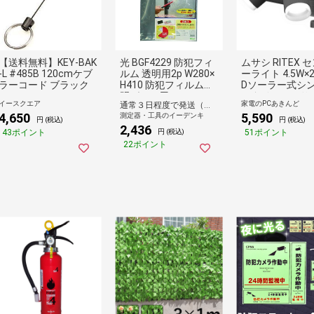
【送料無料】KEY-BAK
光 BGF4229 防犯フィ
ムサシ RITEX 
-L #485B 120cmケブ
ルム 透明用2p W280×
ーライト 4.5W×2
ラーコード ブラック
H410 防犯フィルム透
Dソーラー式シ
明ガラス用
スタイルセンサ
イースクエア
家電のPCあきんど
通常３日程度で発送（土日祝除く）
ト 防犯 S-CY60
4,650
5,590
測定器・工具のイーデンキ
テックス 【送料
円 (税込)
円 (税込)
2,436
料】
43ポイント
51ポイント
円 (税込)
22ポイント