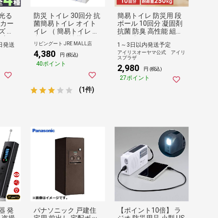
光る
防災 トイレ 30回分 抗
簡易トイレ 防災用 段
ッカー
菌簡易トイレ オイト
ボール 10回分 凝固剤
ズ 防
イレ （ 簡易トイレ 非
抗菌 防臭 高性能 組み
 窓 ガ
常用トイレ 携帯トイ
立て式 トイレセット
リビングート JRE MALL店
日発送
1～3日以内発送予定
け 監
レ 防災用品 防臭袋 凝
すぐ使える 耐久性 緊
4,380
アイリスオーヤマ公式 アイリ
止 侵
固剤 処理用袋 災害時
急 非常用トイレ 防災
円 (税込)
スプラザ
ト 家
断水時 コンパクト 長
トイレ 災害用トイレ
40ポイント
2,980
 対策
期保存 簡単 可燃ごみ
防災用品 避難用品 防
円 (税込)
:Aタ
抗菌機能 消臭機能 ）
災 災害 断水 アイリス
27ポイント
オーヤマ DKT-10 *
(1件)
器 発
パナソニック 戸建住
【ポイント10倍】 ラ
 盗撮
宅用 前出し 宅配ボッ
ジオ 防災用品 小型 US