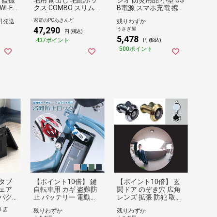
I-Fi
クス COMBO スリムタ
B電源 スマホ充電 携
線 電
イプ CTNR4010L 左開
帯電話 ソーラー充電
家電のPCあきんど
日発送
残りわずか
充電 セ
き 宅配BOX 一戸建て
手回し発電 乾電池 非
47,290
うさぎ屋
犯 検
用 家庭用 CTNR4010L
常時 防災 地震 緊急 避
円 (税込)
5,478
電波探
MA エイジングブラウ
難所 ライト 照明 サイ
437ポイント
円 (税込)
ー 探
ン色【送料無料】
レン
500ポイント
タブ
【ポイント10倍】 鍵
【ポイント10倍】 玄
ェア
自転車用 カギ 盗難防
関ドア のぞき穴 広角
パク
止 バッテリー 電動ア
レンズ 拡張 防犯 取り
 収納
シスト ヘルメット 防
つけ 覗き窓 スコープ
LL店
残りわずか
残りわずか
トイレ
犯 ロック ダイヤル式