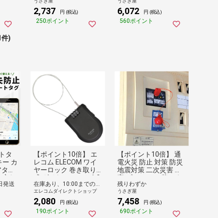
うさぎ屋
うさぎ屋
常用
施錠 おしゃれ スーツ
2,737
6,072
ズ 災
ケース キックボード
円 (税込)
円 (税込)
持ち運
バイク 汎用 通勤 通学
250ポイント
560ポイント
 簡易
駐輪 【日時指定不可
ク お
(メール便発送)】
1件)
トタ
【ポイント10倍】 エ
【ポイント10倍】 通
キー カ
レコム ELECOM ワイ
電火災 防止 対策 防災
アタグ
ヤーロック 巻き取り
地震対策 二次災害 被
探す 忘れ
式 ダイヤルロック 1.2
害 ブレーカー 落とす
日発送
在庫あり、10:00までのご注文は最短即日発送
残りわずか
ダー
ｍ ブラック ESL-ECW
切る 遮断 電源遮断器
エレコムダイレクトショップ
うさぎ屋
 電池
R004BK
断線 発熱 発火 火事 防
2,080
7,458
 子供
ぐ 安心 復旧 簡単
円 (税込)
円 (税込)
高齢者
190ポイント
690ポイント
ク】