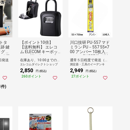
トタ
【ポイント10倍】
川口技研 PU-557 マド
追跡 鍵
【送料無料】 エレコ
ミラン PU－557 55×7
タグ エ
ム ELECOM キーボッ
00 アンバー 10枚入／
Pad 探
クス 4桁 ダイヤル式
パック PU557 防犯対
日発送
在庫あり、10:00までのご注文は最短即日発送
通常５日程度で発送（土日祝除く）
ファイ
暗証番号設定可 鍵収
策用品
エレコムダイレクトショップ
測定器・工具のイーデンキ
 探し
納 受け渡し用 カード
2,850
2,949
 迷子
キー収納可
円 (税込)
円 (税込)
ト 高
260ポイント
27ポイント
1件)