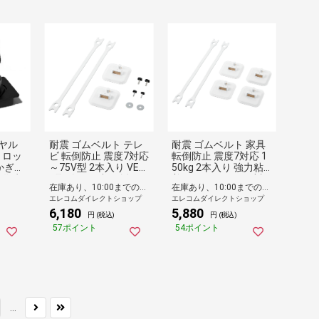
ヤル
耐震 ゴムベルト テレ
耐震 ゴムベルト 家具
 ロッ
ビ 転倒防止 震度7対応
転倒防止 震度7対応 1
かぎ
～75V型 2本入り VES
50kg 2本入り 強力粘
供 赤
A取付 ネジ止め 揺れ
着 スチールラック対
在庫あり、10:00までのご注文は最短即日発送
在庫あり、10:00までのご注文は最短即日発送
 補助
吸収 地震用ストッパ
応 揺れ吸収 地震用ス
エレコムダイレクトショップ
エレコムダイレクトショップ
ア留め
ー TV ホワイト
トッパー 冷蔵庫 食器
6,180
5,880
 金属
棚 ホワイト
円 (税込)
円 (税込)
 扉 セ
57ポイント
54ポイント
カー
 いた
け簡
...