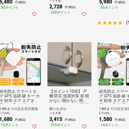
5,480
5,980
うさぎ屋
トイレ 非常用トイレ
泥棒 空き巣 携帯 電池
災害用トイレ 非
円 (税込)
円 (税込)
2,728
防災グッズ 災害 防災
式 トイレ 寝室 引っ越
トイレ 防災グッ
50ポイント
55ポイント
円 (税込)
災害時 持ち運び 折り
し 【日時指定不可(メ
害 防災 災害時 
250ポイント
畳み 寝室 簡易 緊急時
ール便発送)】
び 折り畳み 寝室
黒 ブラック おしゃれ
緊急時 黒 ブラッ
(
）
しゃれ ）
紛失防止 スマートタ
【ポイント10倍】 戸
紛失防止 スマー
グ GPS 追跡 鍵 キー カ
棚 防災 地震対策 扉 開
グ GPS 追跡 鍵 
ギ 財布 タグ エアタグ
かない 開かない 閉め
ギ 財布 タグ エ
iPhone iPad 探す 忘れ
る ドア ガード 食器棚
iPhone iPad 
14時までの注文当日発送
残りわずか
14時までの注文当
物 キーファインダー
キッチン 台所 収納 安
物 キーファイン
E-Finds
うさぎ屋
E-Finds
落とし物 探し物 電池
心 吊戸棚用 耐震ロッ
落とし物 探し物
1,680
3,415
1,580
式 電池交換 迷子 子供
ク スーパー閉じるポ
式 電池交換 迷子
円 (税込)
円 (税込)
円 (税込)
子ども ペット 高齢者
ン
子ども ペット 
15ポイント
310ポイント
14ポイント
小【1個:ブラック】
小【1個:ブラッ