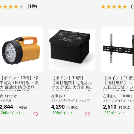
(1件)
(
【ポイント10倍】 懐
【ポイント10倍】
【ポイント10倍
中電灯 LED 明るい 強
【送料無料】宅配ボッ
【送料無料】 エ
力 電池式 防災備品 災
クス 約85L 大容量 撥
ム ELECOM テ
害時 広範囲 小型
水生地 折りたたみ 収
掛け金具 37～7
残りわずか
在庫あり
納 屋外 置き配ボック
チ対応 チルト式
うさぎ屋
エレコムダイレクトショップ
エレコムダイレクトシ
ス 盗難対策 南京錠・
角度調節 VESA
2,844
4,290
2,510
ワイヤー付き 戸建て/
応 耐荷重50kg 
円 (税込)
円 (税込)
円 (税込)
アパート/マンション
約4.7cm スリ
260ポイント
390ポイント
230ポイント
対応 ブラック
水平器・ネジ付属
ラック