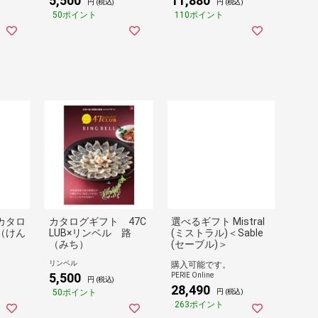
5,500
11,880
円 (税込)
円 (税込)
50ポイント
110ポイント
カタロ
カタログギフト 47C
選べるギフト Mistral
（けん
LUB×リンベル 路
(ミストラル)＜Sable
（みち）
(セーブル)＞
リンベル
購入可能です。
5,500
PERIE Online
円 (税込)
28,490
50ポイント
円 (税込)
263ポイント