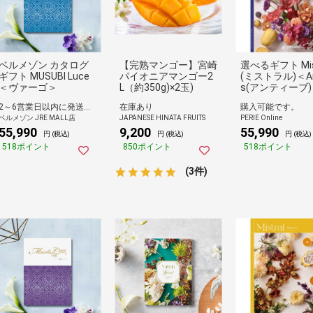
ベルメゾン カタログ
【完熟マンゴー】宮崎
選べるギフト Mist
ギフト MUSUBI Luce
パイオニアマンゴー2
(ミストラル)＜An
＜ヴァーゴ＞
L（約350g)×2玉)
s(アンティーブ
2～6営業日以内に発送（長期休暇除く）
在庫あり
購入可能です。
ベルメゾン JRE MALL店
JAPANESE HINATA FRUITS
PERIE Online
55,990
9,200
55,990
円 (税込)
円 (税込)
円 (税込)
518ポイント
850ポイント
518ポイント
(3件)