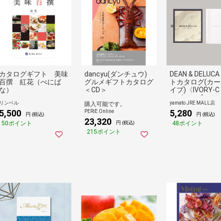
カタログギフト 美味
dancyu(ダンチュウ)
DEAN & DELUC
百撰 紅花（べにば
グルメギフトカタログ
トカタログ(カ
な）
＜CD＞
イプ)〈IVORY-
イボリー-C）〉
リンベル
yamato JRE MALL店
購入可能です。
5,500
5,280
PERIE Online
円 (税込)
円 (税込)
23,320
50ポイント
48ポイント
円 (税込)
215ポイント