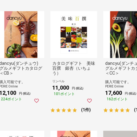
dancyu(ダンチュウ)
カタログギフト 美味
dancyu(ダンチ
グルメギフトカタログ
百撰 銀杏（いちょ
グルメギフトカ
＜CB＞
う）
＜CC＞
リンベル
購入可能です。
購入可能です。
11,000
PERIE Online
PERIE Online
円 (税込)
12,100
17,600
101ポイント
円 (税込)
円 (税込)
224ポイント
162ポイント
(1件)
(