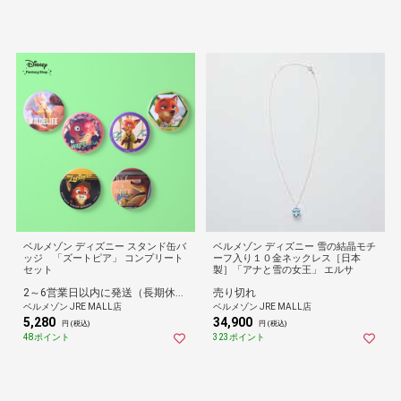
ベルメゾン ディズニー スタンド缶バ
ベルメゾン ディズニー 雪の結晶モチ
ッジ 「ズートピア」 コンプリート
ーフ入り１０金ネックレス［日本
セット
製］「アナと雪の女王」 エルサ
2～6営業日以内に発送（長期休暇除く）
売り切れ
ベルメゾン JRE MALL店
ベルメゾン JRE MALL店
5,280
34,900
円 (税込)
円 (税込)
48ポイント
323ポイント