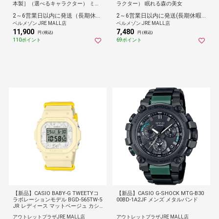
本製］（選べるキャラクター） ミッ
ラクター） 眠れる森の美女
キーマウス
2～6営業日以内に発送（長期休暇除く）
2～6営業日以内に発送(長期休暇除く)
ベルメゾン JRE MALL店
ベルメゾン JRE MALL店
11,900
7,480
円 (税込)
円 (税込)
110ポイント
69ポイント
【新品】CASIO BABY-G TWEETYコ
【新品】CASIO G-SHOCK MTG-B30
ラボレーションモデル BGD-565TW-5
00BD-1A2JF メンズ メタルバンド
JR レディース マットベージュ カシ
オ 腕時計 ベビージー
アウトレットプラザJRE MALL店
アウトレットプラザJRE MALL店