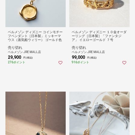
ベルメゾン ディズニー コインモチー
ベルメゾン ディズニー １０金オーダ
フペンダント［日本製」ミッキーマ
ーリング［日本製］「ファンタジ
ウス（蒸気船ウィリー） ゴールド色
ア」 イエローゴールド ７号
売り切れ
売り切れ
ベルメゾン JRE MALL店
ベルメゾン JRE MALL店
29,900
99,000
円 (税込)
円 (税込)
276ポイント
916ポイント