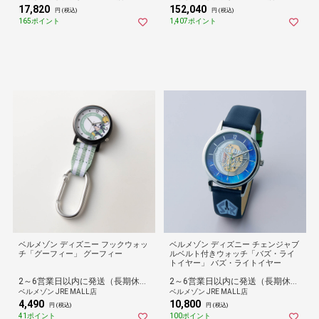
17,820
152,040
円 (税込)
円 (税込)
165ポイント
1,407ポイント
ベルメゾン ディズニー フックウォッ
ベルメゾン ディズニー チェンジャブ
チ「グーフィー」 グーフィー
ルベルト付きウォッチ「バズ・ライ
トイヤー」 バズ・ライトイヤー
2～6営業日以内に発送（長期休暇除く）
2～6営業日以内に発送（長期休暇除く）
ベルメゾン JRE MALL店
ベルメゾン JRE MALL店
4,490
10,800
円 (税込)
円 (税込)
41ポイント
100ポイント