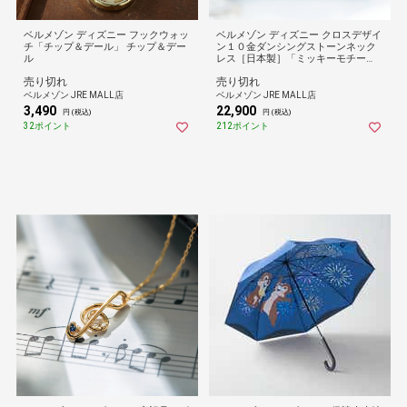
ベルメゾン ディズニー フックウォッ
ベルメゾン ディズニー クロスデザイ
チ「チップ＆デール」 チップ＆デー
ン１０金ダンシングストーンネック
ル
レス［日本製］「ミッキーモチー
フ」 イエローゴールド
売り切れ
売り切れ
ベルメゾン JRE MALL店
ベルメゾン JRE MALL店
3,490
22,900
円 (税込)
円 (税込)
32ポイント
212ポイント