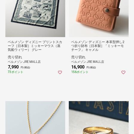
ベルメゾン ディズニー プリントスカ
ベルメゾン ディズニー 本革型押し2
ーフ［日本製］ミッキーマウス（蒸
つ折り財布［日本製］「ミッキーモ
気船ウィリー） グレー
チーフ」 キャメル
売り切れ
売り切れ
ベルメゾン JRE MALL店
ベルメゾン JRE MALL店
7,990
16,900
円 (税込)
円 (税込)
73ポイント
156ポイント