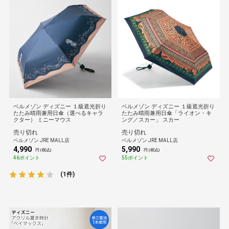
ベルメゾン ディズニー １級遮光折り
ベルメゾン ディズニー １級遮光折り
たたみ晴雨兼用日傘（選べるキャラ
たたみ晴雨兼用日傘「ライオン・キ
クター） ミニーマウス
ング／スカー」 スカー
売り切れ
売り切れ
ベルメゾン JRE MALL店
ベルメゾン JRE MALL店
4,990
5,990
円 (税込)
円 (税込)
46ポイント
55ポイント
(1件)