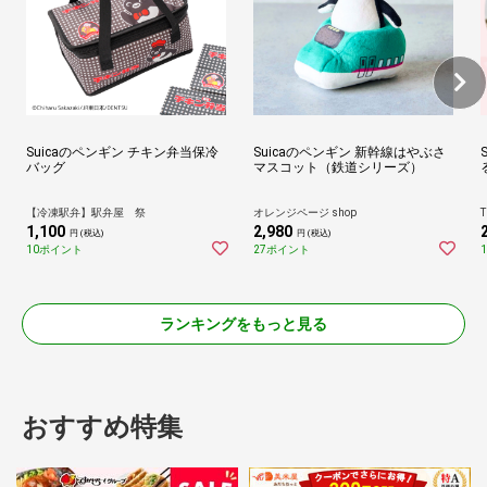
Suicaのペンギン チキン弁当保冷
Suicaのペンギン 新幹線はやぶさ
バッグ
マスコット（鉄道シリーズ）
【冷凍駅弁】駅弁屋 祭
オレンジページ shop
T
1,100
2,980
円 (税込)
円 (税込)
10ポイント
27ポイント
ランキングをもっと見る
おすすめ特集