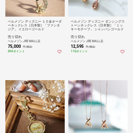
ベルメゾン ディズニー １０金オーダ
ベルメゾン ディズニー ダンシングス
ーネックレス［日本製］「ファンタ
トーンネックレス［日本製］「ミッ
ジア」 イエローゴールド
キーモチーフ」 シャンパンゴールド
売り切れ
売り切れ
ベルメゾン JRE MALL店
ベルメゾン JRE MALL店
75,000
12,595
円 (税込)
円 (税込)
694ポイント
116ポイント