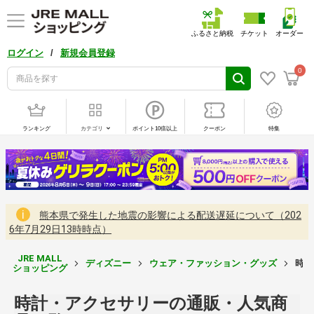
ふるさと納税
チケット
オーダー
/
ログイン
新規会員登録
0
ランキング
カテゴリ
ポイント10倍以上
クーポン
特集
熊本県で発生した地震の影響による配送遅延について（202
6年7月29日13時時点）
JRE MALL
ディズニー
ウェア・ファッション・グッズ
時計
ショッピング
時計・アクセサリーの通販・人気商