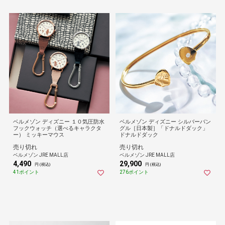
ベルメゾン ディズニー １０気圧防水
ベルメゾン ディズニー シルバーバン
フックウォッチ（選べるキャラクタ
グル［日本製］「ドナルドダック」
ー） ミッキーマウス
ドナルドダック
売り切れ
売り切れ
ベルメゾン JRE MALL店
ベルメゾン JRE MALL店
4,490
29,900
円 (税込)
円 (税込)
41ポイント
276ポイント