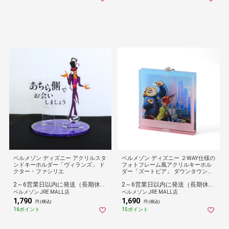
ベルメゾン ディズニー アクリルスタ
ベルメゾン ディズニー ２WAY仕様の
ンドキーホルダー「ヴィランズ」 ド
フォトフレーム風アクリルキーホル
クター・ファシリエ
ダー「ズートピア」 ダウンタウン
（ニック＆ジュディ＆クロウハウザ
2～6営業日以内に発送（長期休暇除く）
2～6営業日以内に発送（長期休暇除く）
ー）
ベルメゾン JRE MALL店
ベルメゾン JRE MALL店
1,790
1,690
円 (税込)
円 (税込)
16ポイント
15ポイント