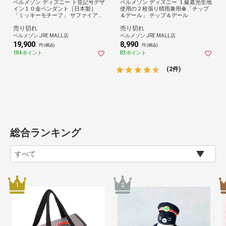
ベルメゾン ディズニー ト音記号デザ
ベルメゾン ディズニー １級遮光生地
イン１０金ペンダント［日本製］
使用の２枚張り晴雨兼用傘「チップ
「ミッキーモチーフ」 サファイア
＆デール」 チップ＆デール
（イエローゴールド）
売り切れ
売り切れ
ベルメゾン JRE MALL店
ベルメゾン JRE MALL店
19,900
8,990
円 (税込)
円 (税込)
184ポイント
83ポイント
(2件)
総合ランキング