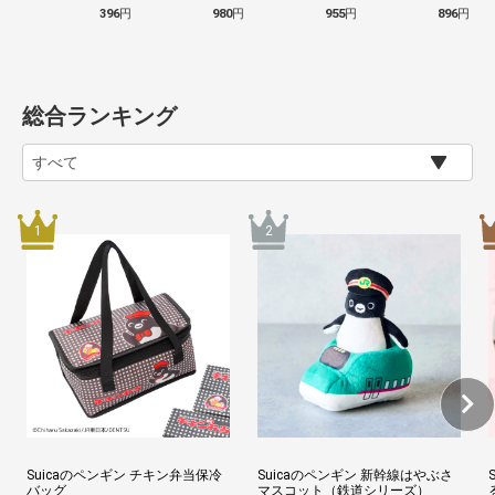
396
円
980
円
955
円
896
円
総合ランキング
Suicaのペンギン チキン弁当保冷
Suicaのペンギン 新幹線はやぶさ
バッグ
マスコット（鉄道シリーズ）