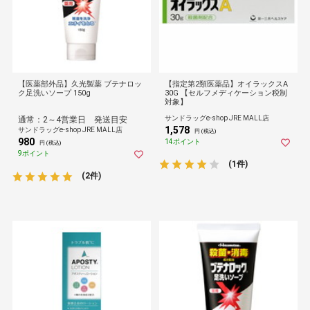
【医薬部外品】久光製薬 ブテナロッ
【指定第2類医薬品】オイラックスA
ク足洗いソープ 150g
30G 【セルフメディケーション税制
対象】
サンドラッグe-shop JRE MALL店
通常：2～4営業日 発送目安
1,578
サンドラッグe-shop JRE MALL店
円 (税込)
980
14ポイント
円 (税込)
9ポイント
(1件)
(2件)