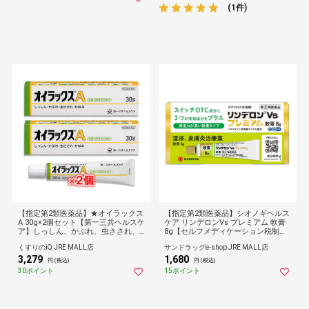
(1件)
【指定第2類医薬品】★オイラックス
【指定第2類医薬品】シオノギヘルス
A 30g×2個セット【第一三共ヘルスケ
ケア リンデロンVs プレミアム 軟膏
ア】しっしん、かぶれ、虫さされ、
8g【セルフメディケーション税制対
かゆみ 皮膚のかゆみに
象】
くすりのiQ JRE MALL店
サンドラッグe-shop JRE MALL店
3,279
1,680
円 (税込)
円 (税込)
30ポイント
15ポイント