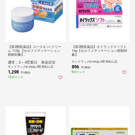
【第3類医薬品】ユースキンI クリー
【第3類医薬品】オイラックスソフト
ム 110g 【セルフメディケーション
16g【セルフメディケーション税制対
税制対象】
象】
サンドラッグe-shop JRE MALL店
通常：2～4営業日 発送目安
896
サンドラッグe-shop JRE MALL店
円 (税込)
1,298
8ポイント
円 (税込)
12ポイント