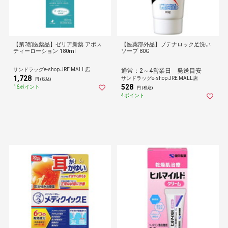
【第3類医薬品】ゼリア新薬 アポス
【医薬部外品】ブテナロック足洗い
ティーローション 180ml
ソープ 80G
サンドラッグe-shop JRE MALL店
通常：2～4営業日 発送目安
1,728
サンドラッグe-shop JRE MALL店
円 (税込)
528
16ポイント
円 (税込)
4ポイント