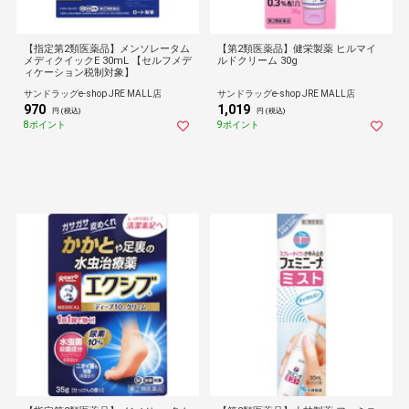
【指定第2類医薬品】メンソレータム
【第2類医薬品】健栄製薬 ヒルマイ
メディクイックE 30mL 【セルフメデ
ルドクリーム 30g
ィケーション税制対象】
サンドラッグe-shop JRE MALL店
サンドラッグe-shop JRE MALL店
970
1,019
円 (税込)
円 (税込)
8ポイント
9ポイント