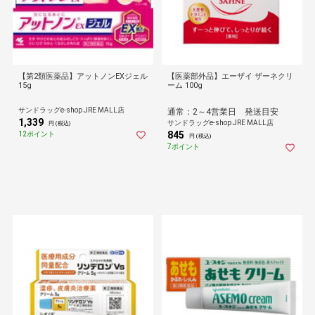
【第2類医薬品】アットノンEXジェル
【医薬部外品】エーザイ ザーネクリ
15g
ーム 100g
サンドラッグe-shop JRE MALL店
通常：2～4営業日 発送目安
1,339
サンドラッグe-shop JRE MALL店
円 (税込)
845
12ポイント
円 (税込)
7ポイント