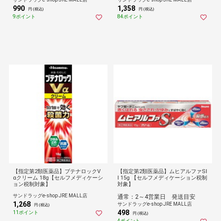
990
1,358
円 (税込)
円 (税込)
9ポイント
84ポイント
【指定第2類医薬品】ブテナロックV
【指定第2類医薬品】ムヒアルファSI
αクリーム 18g【セルフメディケーシ
I 15g 【セルフメディケーション税制
ョン税制対象】
対象】
サンドラッグe-shop JRE MALL店
通常：2～4営業日 発送目安
1,268
サンドラッグe-shop JRE MALL店
円 (税込)
498
11ポイント
円 (税込)
4ポイント