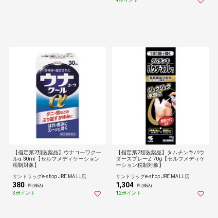
【指定第2類医薬品】ウナコーワクー
【指定第2類医薬品】タムチンキパウ
ルα 30ml【セルフメディケーション
ダースプレーZ 70g【セルフメディケ
税制対象】
ーション税制対象】
サンドラッグe-shop JRE MALL店
サンドラッグe-shop JRE MALL店
380
1,304
円 (税込)
円 (税込)
3ポイント
12ポイント