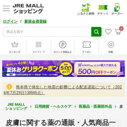
ふるさと納税
チケット
オーダー
/
ログイン
新規会員登録
0
ランキング
カテゴリ
ポイント10倍以上
クーポン
特集
熊本県で発生した地震の影響による配送遅延について（202
6年7月29日13時時点）
JRE MALL
日用雑貨・ヘルスケア
医薬品・医薬部外品
皮膚
ショッピング
皮膚に関する薬の通販・人気商品一