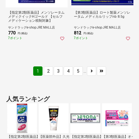
【指定第2類医薬品】メンソレータム
【第3類医薬品】ロート製薬メンソレ
メディクイックHゴールド 【セルフ
ータム メディカルリップnb 8.5g
メディケーション税制対象】
サンドラッグe-shop JRE MALL店
サンドラッグe-shop JRE MALL店
770
812
円 (税込)
円 (税込)
7ポイント
7ポイント
1
2
3
4
5
...
人気ランキング
【指定第2類医薬品】液体ムヒS 50ML…
【医薬部外品】久光製薬 ブテナロック足洗…
【指定第2類医薬品】セロナ軟膏 20G …
【第3類医薬品】オイラッ