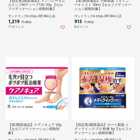
【指定第2類医薬品】メンソレータム
【第2類医薬品】小林製薬 フェミニ
エクシブWディープ10C 35g 【セル
ーナミスト 30ml【セルフメディケー
フメディケーション税制対象】
ション税制対象】
サンドラッグe-shop JRE MALL店
サンドラッグe-shop JRE MALL店
1,219
913
円 (税込)
円 (税込)
11ポイント
8ポイント
【第2類医薬品】ケアノキュア 20g
【指定第2類医薬品】ロート製薬 メ
【セルフメディケーション税制対
ディクイックプロ 軟膏 8g【セルフメ
象】
ディケーション税制対象】
サンドラッグe-shop JRE MALL店
サンドラッグe-shop JRE MALL店