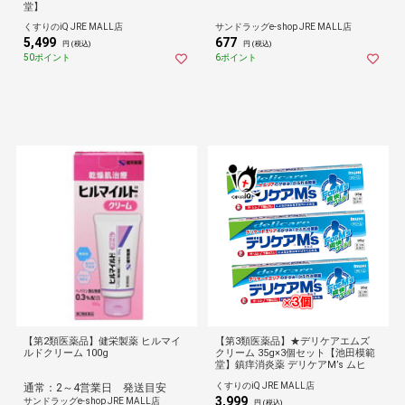
堂】
くすりのiQ JRE MALL店
サンドラッグe-shop JRE MALL店
5,499
677
円 (税込)
円 (税込)
50ポイント
6ポイント
【第2類医薬品】健栄製薬 ヒルマイ
【第3類医薬品】★デリケアエムズ
ルドクリーム 100g
クリーム 35g×3個セット【池田模範
堂】鎮痒消炎薬 デリケアM’s ムヒ
くすりのiQ JRE MALL店
通常：2～4営業日 発送目安
3,999
サンドラッグe-shop JRE MALL店
円 (税込)