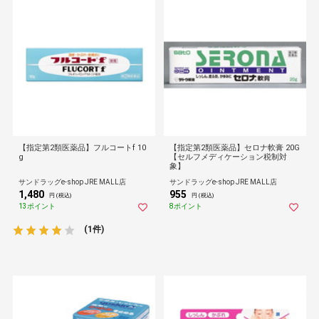
【指定第2類医薬品】フルコートf 10
【指定第2類医薬品】セロナ軟膏 20G
g
【セルフメディケーション税制対
象】
サンドラッグe-shop JRE MALL店
サンドラッグe-shop JRE MALL店
1,480
955
円 (税込)
円 (税込)
13ポイント
8ポイント
(1件)