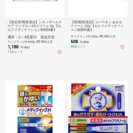
【指定第2類医薬品】シオノギヘルス
【第3類医薬品】ユースキン あせも
ケア リンデロンVSクリーム 5g 【セ
クリーム 32g 【セルフメディケーシ
ルフメディケーション税制対象】
ョン税制対象】
サンドラッグe-shop JRE MALL店
通常：2～4営業日 発送目安
608
サンドラッグe-shop JRE MALL店
円 (税込)
1,188
50ポイント
円 (税込)
11ポイント