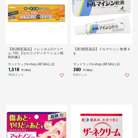
【第2類医薬品】トレンタムGクリー
【第2類医薬品】ドルマイシン 軟膏 6
ム 15G 【セルフメディケーション税
g
制対象】
サンドラッグe-shop JRE MALL店
サンドラッグe-shop JRE MALL店
1,518
380
円 (税込)
円 (税込)
14ポイント
3ポイント