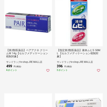
【第2類医薬品】ペアアクネ クリー
【指定第2類医薬品】液体ムヒS 50M
ムW 14g【セルフメディケーション
L 【セルフメディケーション税制対
税制対象】
象】
サンドラッグe-shop JRE MALL店
サンドラッグe-shop JRE MALL店
499
396
円 (税込)
円 (税込)
4ポイント
3ポイント