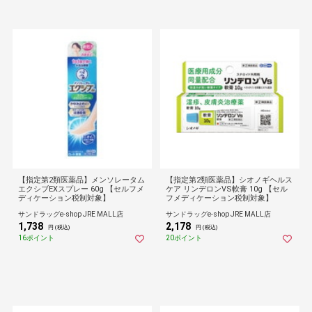
【指定第2類医薬品】メンソレータム
【指定第2類医薬品】シオノギヘルス
エクシブEXスプレー 60g 【セルフメ
ケア リンデロンVS軟膏 10g 【セル
ディケーション税制対象】
フメディケーション税制対象】
サンドラッグe-shop JRE MALL店
サンドラッグe-shop JRE MALL店
1,738
2,178
円 (税込)
円 (税込)
16ポイント
20ポイント