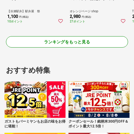
【冷凍駅弁】駅弁屋 祭
オレンジページ shop
T
1,100
2,980
円 (税込)
円 (税込)
10ポイント
27ポイント
ランキングをもっと見る
おすすめ特集
ガストもバーミヤンもお店の味をお得
クーポンセール！銘柄米300円OFF＆
に堪能！
ポイント最大12.5倍！