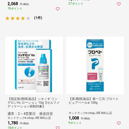
2,068
37ポイント
円 (税込)
19ポイント
(1件)
【指定第2類医薬品】シオノギ リン
【第3類医薬品】第一三共 プロペト
デロンVs ローション 10g【セルフメ
ピュアベールa 100g
ディケーション税制対象】
サンドラッグe-shop JRE MALL店
通常：2～4営業日 発送目安
1,008
サンドラッグe-shop JRE MALL店
円 (税込)
1,780
9ポイント
円 (税込)
16ポイント