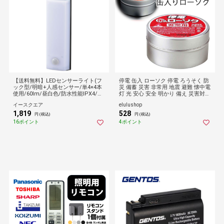
【送料無料】LEDセンサーライト(フ
停電 缶入 ローソク 停電 ろうそく 防
ック型/明暗+人感センサー/単4×4本
災 備蓄 災害 非常用 地震 避難 懐中電
使用/60lm/昼白色/防水性能IPX4/ブ
灯 光 安心 安全 明かり 備え 災害対策
ラック) (LS-B60JF-4)
防災用品
イースクエア
elulushop
1,819
528
円 (税込)
円 (税込)
16ポイント
4ポイント