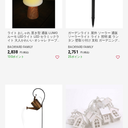
ライト おしゃれ 置き型 通販 LUMO
ガーデンライト 屋外 ソーラー 通販
ルーモ LEDライト LED セラミックラ
ソーラーライト ライト 照明 庭 ラン
イト 大人かわいい オシャレ テーブ
タン 壁取り付け 支柱 ガーデニング
ルライト セラミック インテリア 卓
おしゃれ かわいい 3way エクステリ
BACKYARD FAMILY
BACKYARD FAMILY
上 コードレス 寝室 廊下 子供部屋 シ
ア 明るい 玄関 電球色 イルミネーシ
2,838
2,751
ンプル コンパクト 癒し ギフト 贈り
ョン センサーライト ライトアップ
円 (税込)
円 (税込)
物 グローバルアロー
防犯 人感センサー ブラック
130ポイント
25ポイント