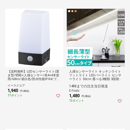
【送料無料】LEDセンサーライト(置
人感センサーライト キッチンライト
き型/明暗+人感センサー/単4×4本使
フットライト LEDバーライト センサ
用/60lm/昼白色/防水性能IPX4/ブラ
ーライト 50cm 選べる3種類 3段階調
ック) (LS-B60JS-4)
色 電球色 昼白色 昼光色 バーライト
イースクエア
14時までの注文当日発送
タッチレス センサーライト 非接触 U
1,940
SBケーブル【1個:3色調光】
E-Finds
円 (税込)
1,480
17ポイント
円 (税込)
13ポイント