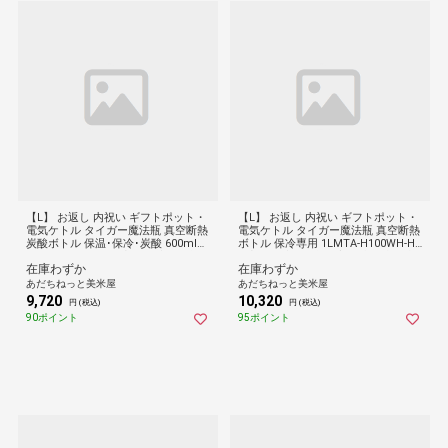
【L】 お返し 内祝い ギフトポット・
【L】 お返し 内祝い ギフトポット・
電気ケトル タイガー魔法瓶 真空断熱
電気ケトル タイガー魔法瓶 真空断熱
炭酸ボトル 保温･保冷･炭酸 600mlM
ボトル 保冷専用 1LMTA-H100WH-H
KB-T601WJ-KJ-DB 新築 お礼 引越し
H 新築 お礼 引越し 志 仏事 送料無料
在庫わずか
在庫わずか
志 仏事 送料無料
あだちねっと美米屋
あだちねっと美米屋
9,720
10,320
円 (税込)
円 (税込)
90ポイント
95ポイント