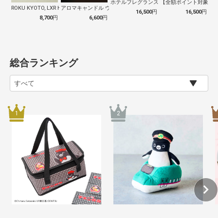
ホテルフレグランスデュフューザー（CIT…
【全額ポイント対象】ホ
ROKU KYOTO, LXR Hote…
アロマキャンドル ウッドウィック Woo…
16,500
円
16,500
円
8,700
円
6,600
円
総合ランキング