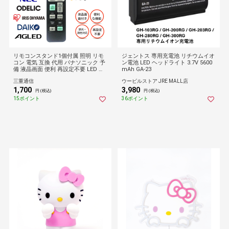
リモコンスタンド1個付属 照明 リモ
ジェントス 専用充電池 リチウムイオ
コン 電気 互換 代用 パナソニック 予
ン電池 LED ヘッドライト 3.7V 5600
備 液晶画面 便利 再設定不要 LED 蛍
mAh GA-23
光灯 シーリングライト 調光調色 東
三重通信
ウービルストア JRE MALL店
芝 SHARP 日立
1,700
3,980
円 (税込)
円 (税込)
15ポイント
36ポイント