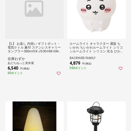
【L】 お返し 内祝い ギフトポット・
ルームライト キャラクター 通販 ち
電気ケトル 象印 ステンレスキャリー
いかわ ちいかわルームライト シリコ
タンブラー300mlSX-JS30-HM-GM
ンルームライト シリコン 光る ひか
新築 お礼 引越し 志 仏事 送料無料
る 贈り物 ギフト 4段階点灯 リチウム
BACKYARD FAMILY
在庫わずか
電池 子供部屋 寝室 間接照明 照明 ベ
4,879
ッドサイド 授乳ライト ナイトライト
あだちねっと美米屋
円 (税込)
調光 フロアライト コードレス
6,540
360ポイント
円 (税込)
60ポイント