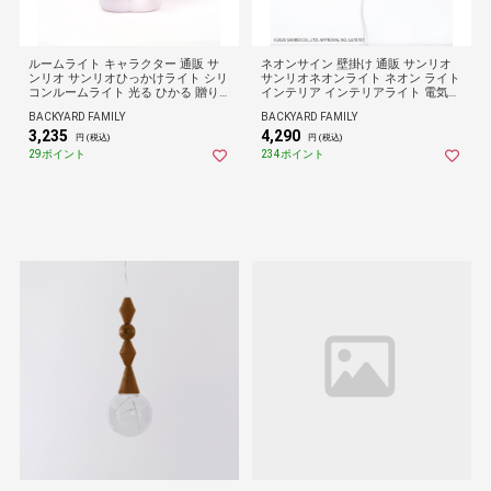
ルームライト キャラクター 通販 サ
ネオンサイン 壁掛け 通販 サンリオ
ンリオ サンリオひっかけライト シリ
サンリオネオンライト ネオン ライト
コンルームライト 光る ひかる 贈り
インテリア インテリアライト 電気
物 ギフト 3段階点灯 乾電池式 子供部
ネオンライト 照明 光る ひかる キャ
BACKYARD FAMILY
BACKYARD FAMILY
屋 寝室 間接照明 照明 ベッドサイド
ラクター 10段階点灯 USB給電 子供
3,235
4,290
授乳ライト ナイトライト 調光 テー
部屋 寝室 子供 キッズ ナイトライト
円 (税込)
円 (税込)
ブルランプ コードレス
かわいい おしゃれ 可愛い
29ポイント
234ポイント