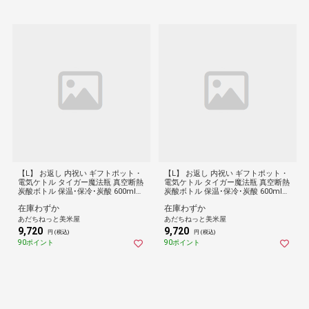
【L】 お返し 内祝い ギフトポット・
【L】 お返し 内祝い ギフトポット・
電気ケトル タイガー魔法瓶 真空断熱
電気ケトル タイガー魔法瓶 真空断熱
炭酸ボトル 保温･保冷･炭酸 600mlM
炭酸ボトル 保温･保冷･炭酸 600mlM
KB-T601WJ-KJ-DB 新築 お礼 引越し
KB-T601WJ-KJ-DB 新築 お礼 引越し
在庫わずか
在庫わずか
志 仏事 送料無料
志 仏事 送料無料
あだちねっと美米屋
あだちねっと美米屋
9,720
9,720
円 (税込)
円 (税込)
90ポイント
90ポイント