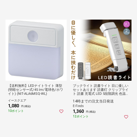
【送料無料】LEDナイトライト 薄型
ブックライト 読書ライト 目に優しい
(明暗センサー式/45 lm/電球色/ホワ
セットあります 読書灯 クリップライ
イト) (NIT-ALA6MSQ-WL)
ト 読書 充電式 LED 5段階調光 色温度
3種 ポータブル クリップ 明るさ調整
イースクエア
14時までの注文当日発送
角度調整 ベッドサイド 持ち運び 車 L
1,080
EDリ【1個:ブラック】
E-Finds
円 (税込)
1,360
10ポイント
円 (税込)
12ポイント