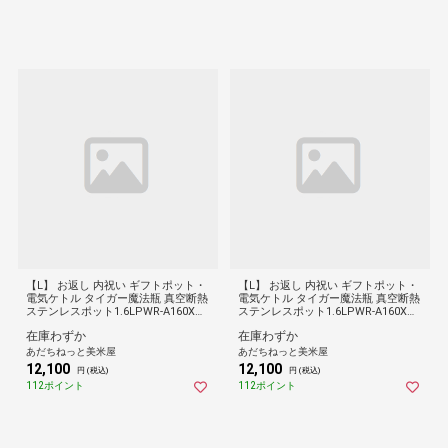
【L】 お返し 内祝い ギフトポット・
【L】 お返し 内祝い ギフトポット・
電気ケトル タイガー魔法瓶 真空断熱
電気ケトル タイガー魔法瓶 真空断熱
ステンレスポット1.6LPWR-A160XM-
ステンレスポット1.6LPWR-A160XM-
WK-AL 新築 お礼 引越し 志 仏事 送料
WK-AL 新築 お礼 引越し 志 仏事 送料
在庫わずか
在庫わずか
無料
無料
あだちねっと美米屋
あだちねっと美米屋
12,100
12,100
円 (税込)
円 (税込)
112ポイント
112ポイント