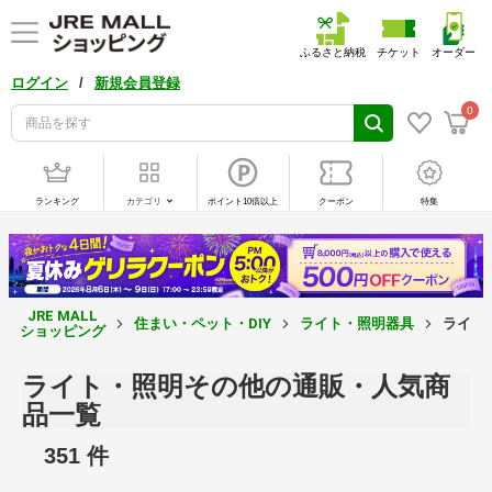
ふるさと納税
チケット
オーダー
/
ログイン
新規会員登録
0
ランキング
カテゴリ
ポイント10倍以上
クーポン
特集
JRE MALL
住まい・ペット・DIY
ライト・照明器具
ライト
ショッピング
ライト・照明その他の通販・人気商
品一覧
351 件