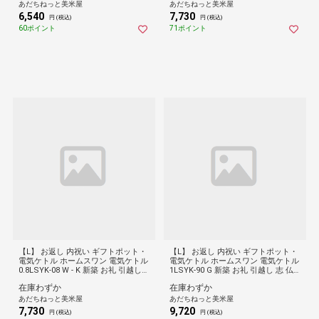
あだちねっと美米屋
あだちねっと美米屋
6,540
7,730
円 (税込)
円 (税込)
60ポイント
71ポイント
【L】 お返し 内祝い ギフトポット・
【L】 お返し 内祝い ギフトポット・
電気ケトル ホームスワン 電気ケトル
電気ケトル ホームスワン 電気ケトル
0.8LSYK-08 W - K 新築 お礼 引越し
1LSYK-90 G 新築 お礼 引越し 志 仏
志 仏事 送料無料
事 送料無料
在庫わずか
在庫わずか
あだちねっと美米屋
あだちねっと美米屋
7,730
9,720
円 (税込)
円 (税込)