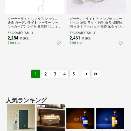
ソーラーライト じょうろ ジョウロ
ガーランドライト キャンプデコレー
通販 ガーデンライト ソーラー ソー
ション 通販 ライト 照明 飾り 間接照
ラーガーデンライト 庭装飾 じょうろ
明 イルミネーション 電飾 光る イン
ライト 屋外照明 照明 ライト ランタ
テリアライト デコレーション ガーラ
BACKYARD FAMILY
BACKYARD FAMILY
ン 置き物 置物 飾り 庭灯飾り イルミ
ンド キャンプ HOUSE ハウス 部屋
2,284
2,461
ネーション アンティーク 癒し 設置
アウトドア 可愛い かわいい 贈り物
円 (税込)
円 (税込)
簡単 屋外 ガーデン テラス ベランダ
ギフト インテリア雑貨
21ポイント
22ポイント
1
2
3
4
5
...
人気ランキング