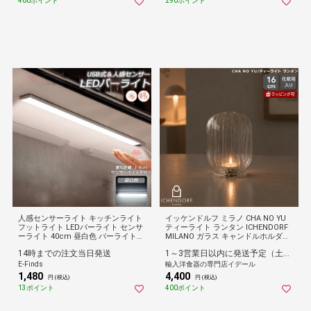
460ポイント
290ポイント
人感センサーライト キッチンライト
イッケンドルフ ミラノ CHA NO YU
フットライト LEDバーライト センサ
ティーライト ランタン ICHENDORF
ーライト 40cm 昼白色 バーライト
MILANO ガラス キャンドルホルダー
タッチレス センサーライト 非接触 U
インテリア おしゃれ ハンドメイド
14時までの注文当日発送
1～3営業日以内に発送予定（土日祝除）
SBケーブル付き 卓上LEDライト 手元
イタリア 北欧 照明 キャンドル ギフ
灯 流し元灯 【1個】
ト 結婚祝い プレゼント 贈り物
E-Finds
輸入洋食器の専門店イデール
1,480
4,400
円 (税込)
円 (税込)
13ポイント
400ポイント