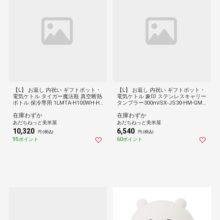
【L】 お返し 内祝い ギフトポット・
【L】 お返し 内祝い ギフトポット・
電気ケトル タイガー魔法瓶 真空断熱
電気ケトル 象印 ステンレスキャリー
ボトル 保冷専用 1LMTA-H100WH-H
タンブラー300mlSX-JS30-HM-GM
H 新築 お礼 引越し 志 仏事 送料無料
新築 お礼 引越し 志 仏事 送料無料
在庫わずか
在庫わずか
あだちねっと美米屋
あだちねっと美米屋
10,320
6,540
円 (税込)
円 (税込)
95ポイント
60ポイント