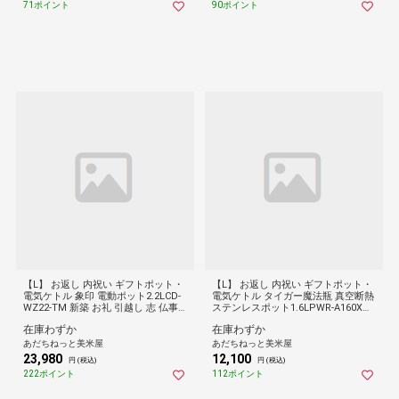
71ポイント
90ポイント
【L】 お返し 内祝い ギフトポット・
【L】 お返し 内祝い ギフトポット・
電気ケトル 象印 電動ポット2.2LCD-
電気ケトル タイガー魔法瓶 真空断熱
WZ22-TM 新築 お礼 引越し 志 仏事
ステンレスポット1.6LPWR-A160XM-
送料無料
WK-AL 新築 お礼 引越し 志 仏事 送料
在庫わずか
在庫わずか
無料
あだちねっと美米屋
あだちねっと美米屋
23,980
12,100
円 (税込)
円 (税込)
222ポイント
112ポイント