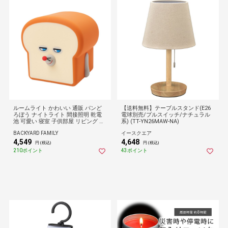
ルームライト かわいい 通販 パンど
【送料無料】テーブルスタンド(E26
ろぼう ナイトライト 間接照明 乾電
電球別売/プルスイッチ/ナチュラル
池 可愛い 寝室 子供部屋 リビング デ
系) (TT-YN26MAW-NA)
スクライト 常夜灯 卓上ライト 授乳
BACKYARD FAMILY
イースクエア
ライト 屋外 キャンプ 癒しグッズ イ
4,549
4,648
ンテリア おしゃれ クリスマス 誕生
円 (税込)
円 (税込)
祝 ギフト
210ポイント
43ポイント