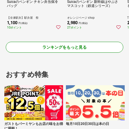
Suicaのペンギン チキン弁当保冷
Suicaのペンギン 新幹線はやぶさ
バッグ
マスコット（鉄道シリーズ）
【冷凍駅弁】駅弁屋 祭
オレンジページ shop
T
1,100
2,980
円 (税込)
円 (税込)
10ポイント
27ポイント
ランキングをもっと見る
おすすめ特集
ガストもバーミヤンもお店の味をお得
毎月10日20日30日は本の日
に堪能！