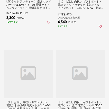
LEDライト アンティーク 通販 ウッド
【L】 お返し 内祝い ギフトポット・
パーツのLEDライト led 照明 ライト
電気ケトル ドリテック 電気ケトル
ペンダントライト 照明器具 吊り下げ
「ピタポット」0.8LPO-377WT 新築
インテリア shesay シセイ 木 ウッド
お礼 引越し 志 仏事 送料無料
BACKYARD FAMILY
在庫わずか
キッチン リビング 寝室 玄関 北欧 電
3,300
池式 ナチュラル おしゃれ
あだちねっと美米屋
円 (税込)
6,540
120ポイント
円 (税込)
60ポイント
【L】 お返し 内祝い ギフトポット・
【L】 お返し 内祝い ギフトポット・
電気ケトル 象印 電気ケトル1LCK-DC
電気ケトル 象印 電気ケトル1LCK-DC
10-WA-CM 新築 お礼 引越し 志 仏事
10-WA-CM 新築 お礼 引越し 志 仏事