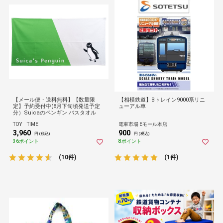
【メール便・送料無料】【数量限
【相模鉄道】Bトレイン9000系リニ
定】予約受付中(8月下旬頃発送予定
ューアル車
分）Suicaのペンギン バスタオル
TOY TIME
電車市場 Eモール本店
3,960
900
円 (税込)
円 (税込)
36ポイント
8ポイント
(10件)
(1件)