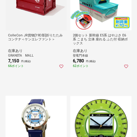
ColleCon JR貨物[19D形]折りたたみ
2個セット 新幹線 E5系 はやぶさ E6
コンテナ＜ケンエレファント＞
系 こまち 立体 座れる ふた付 収納ボ
ックス
在庫あり
在庫あり
GRANSTA MALL
登竜門本線
7,150
6,780
円 (税込)
円 (税込)
66ポイント
62ポイント