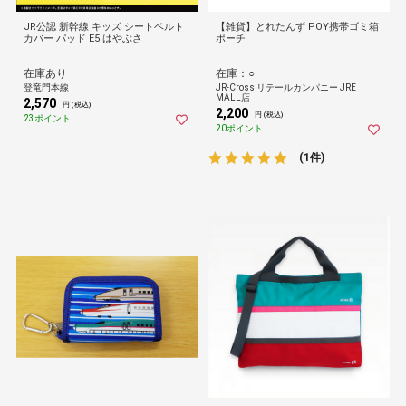
JR公認 新幹線 キッズ シートベルト
【雑貨】とれたんず POY携帯ゴミ箱
カバー パッド E5 はやぶさ
ポーチ
在庫あり
在庫：○
登竜門本線
JR-Cross リテールカンパニー JRE
MALL店
2,570
円 (税込)
2,200
円 (税込)
23ポイント
20ポイント
(1件)