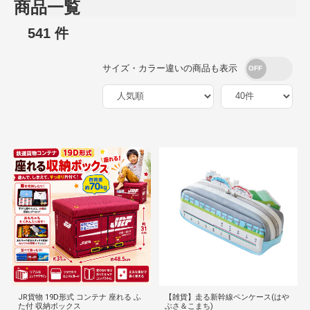
商品一覧
541 件
サイズ・カラー違いの商品も表示
JR貨物 19D形式 コンテナ 座れる ふ
【雑貨】走る新幹線ペンケース(はや
た付 収納ボックス
ぶさ＆こまち)