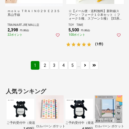
ｍｏｋｕ ＴＲＡＩＮ０２９ Ｅ２３５
☆【メール便・送料無料】新幹線ス
系山手線
プーン・フォーク１０本セット（ フ
ォーク５種、スプーン５種）【E5系
新幹線はやぶさ ：E6系新幹線こまち
TRAINIART JRE MALL店
TOY TIME
：E7系北陸新幹線かがやき：N700S
2,398
5,500
：ドクターイエロー】
円 (税込)
円 (税込)
22ポイント
100ポイント
(1件)
1
2
3
4
5
...
人気ランキング
ご予約受付中（発送は8月上旬頃予定）【数…
ご予約受付中（発送は8月上旬頃予定）【送
ロルバーン ポケット付メモ L 東京メト…
ロルバーン ポケット付メ
2,420
円
4,950
円