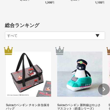
1,300
円
1,155
円
総合ランキング
Suicaのペンギン チキン弁当保冷
Suicaのペンギン 新幹線はやぶさ
バッグ
マスコット（鉄道シリーズ）