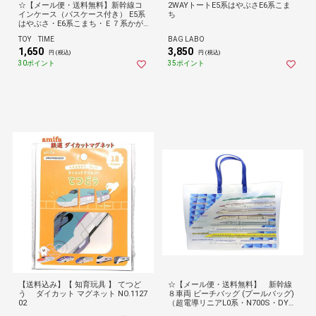
☆【メール便・送料無料】新幹線コ
2WAYトートE5系はやぶさE6系こま
インケース（パスケース付き） E5系
ち
はやぶさ・E6系こまち・Ｅ７系かが
やき柄
TOY TIME
BAG LABO
1,650
3,850
円 (税込)
円 (税込)
30ポイント
35ポイント
【送料込み】【 知育玩具 】 てつど
☆【メール便・送料無料】 新幹線
う ダイカット マグネット NO.1127
８車両 ビーチバッグ (プールバッグ)
02
（超電導リニアL0系・N700S・DY・
E5系・E6系・E7系・E8系・ALFA-X