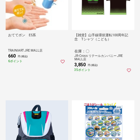
おててポン E5系
【雑貨】山手線環状運転100周年記
念 Tシャツ（こども）
TRAINIART JRE MALL店
在庫：〇
660
JR-Cross リテールカンパニー JRE
円 (税込)
MALL店
6ポイント
3,850
円 (税込)
35ポイント