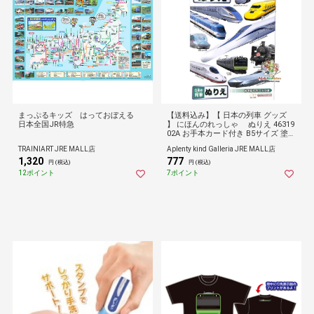
まっぷるキッズ はっておぼえる
【送料込み】【 日本の列車 グッズ
日本全国JR特急
】 にほんのれっしゃ ぬりえ 46319
02A お手本カード付き B5サイズ 塗り
絵 塗りえ ノート お家時間 遊び 知育
TRAINIART JRE MALL店
Aplenty kind Galleria JRE MALL店
玩具 色彩感覚 運筆力 学べる お絵描
1,320
777
き 色塗り 全32ページ
円 (税込)
円 (税込)
12ポイント
7ポイント