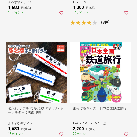
よろずやデザイン
TOY TIME
1,680
1,000
円 (税込)
円 (税込)
15ポイント
54ポイント
(8件)
名入れ リアル な 駅名標 アクリル キ
まっぷるキッズ 日本全国鉄道旅行
ーホルダー ( 両面印刷 )
よろずやデザイン
TRAINIART JRE MALL店
1,680
2,200
円 (税込)
円 (税込)
15ポイント
20ポイント