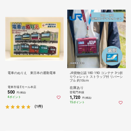
電車のぬりえ 東日本の通勤電車
JR貨物公認 18D 19D コンテナ 3つ折
りウォレット ストラップ付 リバーシ
ブル 約10cm
電車市場 Eモール本店
在庫あり
500
登竜門本線
円 (税込)
1,720
4ポイント
円 (税込)
15ポイント
(1件)