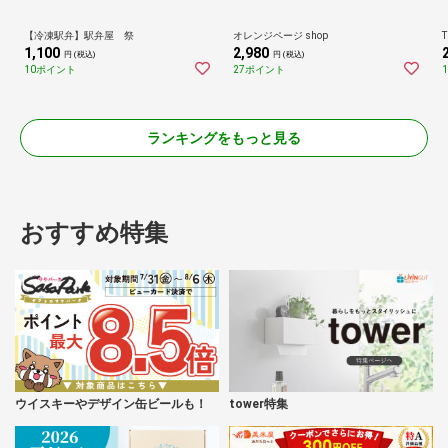
【冷凍駅弁】駅弁屋 祭
オレンジページ shop
T
1,100
2,980
円 (税込)
円 (税込)
10ポイント
27ポイント
ランキングをもっと見る
おすすめ特集
ウイスキーやデザイン缶ビールも！
tower特集