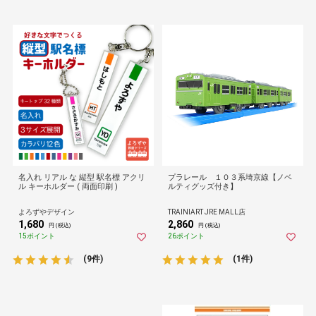
名入れ リアル な 縦型 駅名標 アクリ
プラレール １０３系埼京線【ノベ
ル キーホルダー ( 両面印刷 )
ルティグッズ付き】
よろずやデザイン
TRAINIART JRE MALL店
1,680
2,860
円 (税込)
円 (税込)
15ポイント
26ポイント
(9件)
(1件)