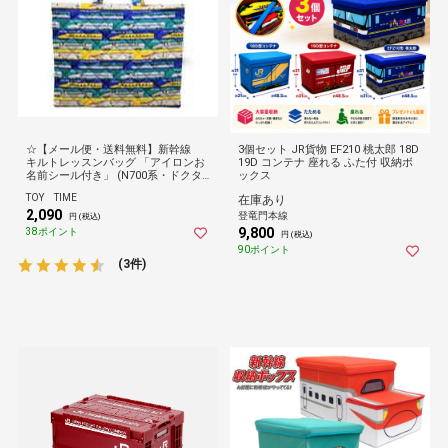
☆【メール便・送料無料】新幹線
3個セット JR貨物 EF210 桃太郎 18D
キルトレッスンバッグ 「アイロンお
19D コンテナ 座れる ふた付 収納ボ
名前シール付き」 (N700系・ドクタ
ックス
ーイエロー・E5系はやぶさ・E6系こ
TOY TIME
在庫あり
まち・Ｅ７系かがやき柄
2,090
登竜門本線
円 (税込)
9,800
38ポイント
円 (税込)
90ポイント
(3件)