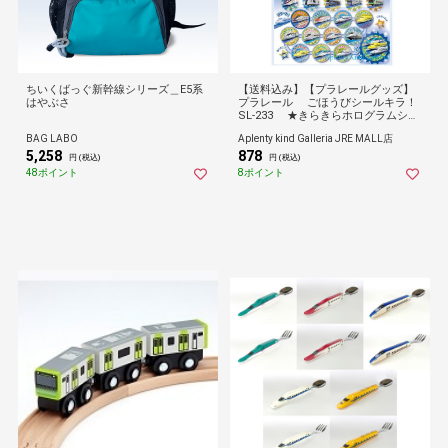
ちいくばっぐ新幹線シリーズ＿E5系
【送料込み】【プラレールグッズ】
はやぶさ
プラレール ごほうびシールキラ！
SL-233 ★きらきらホログラムシー
ル
BAG LABO
Aplenty kind Galleria JRE MALL店
5,258
878
円 (税込)
円 (税込)
48ポイント
8ポイント