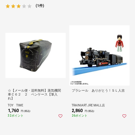
(1件)
☆【メール便・送料無料】蒸気機関
プラレール ありがとう！ＳＬ人吉
車Ｃ６２ ２ ペンケース【筆入
れ】
TOY TIME
TRAINIART JRE MALL店
1,760
2,860
円 (税込)
円 (税込)
32ポイント
26ポイント