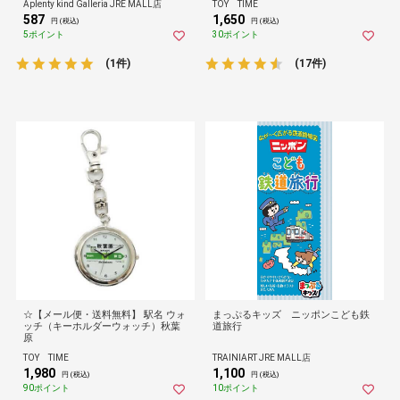
Aplenty kind Galleria JRE MALL店
TOY TIME
柄） プール・海にぜひ！
587
1,650
円 (税込)
円 (税込)
5ポイント
30ポイント
(1件)
(17件)
☆【メール便・送料無料】 駅名 ウォ
まっぷるキッズ ニッポンこども鉄
ッチ（キーホルダーウォッチ）秋葉
道旅行
原
TOY TIME
TRAINIART JRE MALL店
1,980
1,100
円 (税込)
円 (税込)
90ポイント
10ポイント