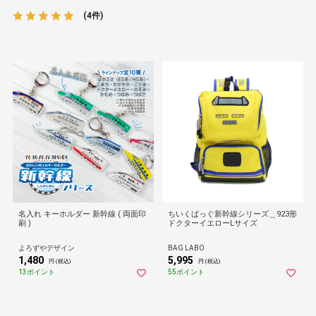
(4件)
名入れ キーホルダー 新幹線 ( 両面印
ちいくばっぐ新幹線シリーズ＿923形
刷 )
ドクターイエローLサイズ
よろずやデザイン
BAG LABO
1,480
5,995
円 (税込)
円 (税込)
13ポイント
55ポイント