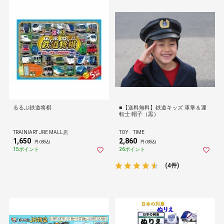
るるぶ鉄道将棋
■【送料無料】鉄道キッズ 車掌＆運
転士 帽子（黒）
TRAINIART JRE MALL店
TOY TIME
1,650
2,860
円 (税込)
円 (税込)
15ポイント
26ポイント
(4件)