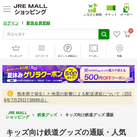
ふるさと納税
チケット
オーダー
/
ログイン
新規会員登録
0
ランキング
カテゴリ
ポイント10倍以上
クーポン
特集
熊本県で発生した地震の影響による配送遅延について（202
6年7月29日13時時点）
JRE MALL
鉄道グッズ
キッズ向け鉄道グッズ 通販
ショッピング
キッズ向け鉄道グッズの通販・人気