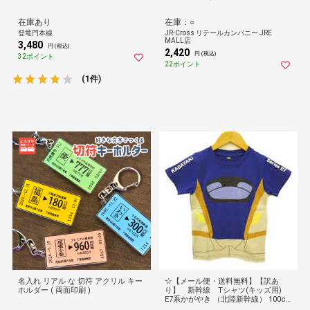
在庫あり
在庫：○
登竜門本線
JR-Cross リテールカンパニー JRE
MALL店
3,480
円 (税込)
2,420
円 (税込)
32ポイント
22ポイント
(1件)
名入れ リアル な 切符 アクリル キー
☆【メール便・送料無料】【訳あ
ホルダー ( 両面印刷 )
り】 新幹線 Tシャツ(キッズ用)
E7系かがやき （北陸新幹線） 100c
m