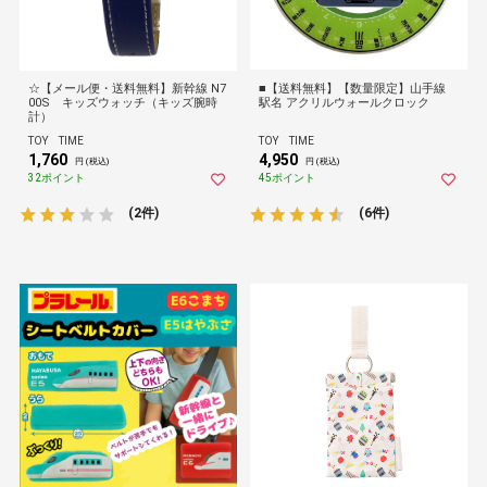
☆【メール便・送料無料】新幹線 N7
■【送料無料】【数量限定】山手線
00S キッズウォッチ（キッズ腕時
駅名 アクリルウォールクロック
計）
TOY TIME
TOY TIME
1,760
4,950
円 (税込)
円 (税込)
32ポイント
45ポイント
(2件)
(6件)