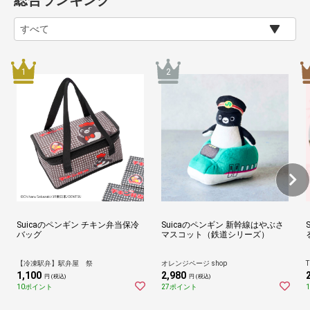
総合ランキング
Suicaのペンギン チキン弁当保冷
Suicaのペンギン 新幹線はやぶさ
バッグ
マスコット（鉄道シリーズ）
【冷凍駅弁】駅弁屋 祭
オレンジページ shop
T
1,100
2,980
円 (税込)
円 (税込)
10ポイント
27ポイント