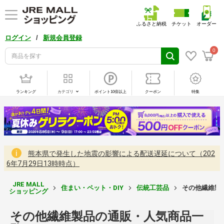
ふるさと納税
チケット
オーダー
/
ログイン
新規会員登録
0
ランキング
カテゴリ
ポイント10倍以上
クーポン
特集
熊本県で発生した地震の影響による配送遅延について（202
6年7月29日13時時点）
JRE MALL
住まい・ペット・DIY
伝統工芸品
その他繊維製品
ショッピング
その他繊維製品の通販・人気商品一