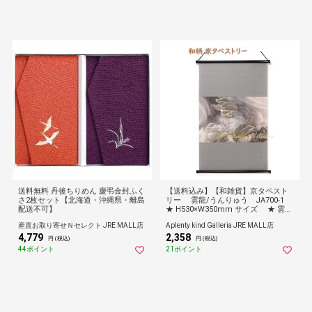
送料無料 丹後ちりめん 慶弔金封ふく
【送料込み】【和雑貨】京タペスト
さ2枚セット【北海道・沖縄県・離島
リー 雲龍/うんりゅう JA700-1
配送不可】
★ H530×W350mm サイズ ★ 雲竜
図 水神/インテリア/掛け軸 かけ軸 タ
産直お取り寄せＮセレクト JRE MALL店
Aplenty kind Galleria JRE MALL店
ペストリー/縁起物 玄関飾り 壁飾り
4,779
2,358
絵画 日本画/あまりょう うんりょう
円 (税込)
円 (税込)
★
44ポイント
21ポイント