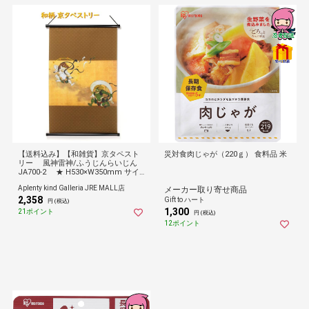
【送料込み】【和雑貨】京タペスト
災対食肉じゃが（220ｇ） 食料品 米
リー 風神雷神/ふうじんらいじん
JA700-2 ★ H530×W350mm サイ
ズ ★ 俵屋宗達/尾形光琳 派琳風 風
Aplenty kind Galleria JRE MALL店
メーカー取り寄せ商品
神 雷神図 雷の神 風の神 絵図絵巻/イ
2,358
ンテリア/掛け軸 かけ軸 タペストリ
Gift to ハート
円 (税込)
ー/縁起物 うきよえ 玄関飾り 壁飾り
1,300
21ポイント
円 (税込)
★
12ポイント