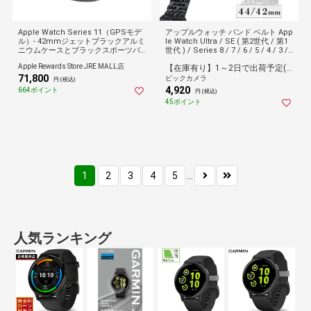
Apple Watch Series 11（GPSモデ
アップルウォッチ バンド ベルト App
ル）- 42mmジェットブラックアルミ
le Watch Ultra / SE ( 第2世代 / 第1
ニウムケースとブラックスポーツバ
世代 ) / Series 8 / 7 / 6 / 5 / 4 / 3 /
ンド - S/M
2 / 1 [ 49mm 45mm 44mm 42mm ]
Apple Rewards Store JRE MALL店
【在庫有り】1～2日で出荷予定(日付指定可)
ステンレス 7連 ブラック AW-44BDS
71,800
S7BK[AW44BDSS7BK]
ビックカメラ
円 (税込)
4,920
664ポイント
円 (税込)
45ポイント
1
2
3
4
5
...
人気ランキング