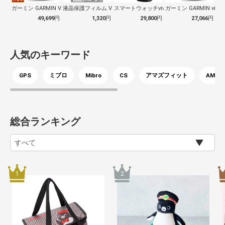
ガーミン GARMIN Venu 3 ヴ…
液晶保護フィルム Venu 3S/viv…
スマートウォッチvivoactive（ヴ…
ガーミン GARMIN vivoac
49,699
円
1,320
円
29,800
円
27,066
円
人気のキーワード
GPS
ミブロ
Mibro
CS
アマズフィット
AMAZF
総合ランキング