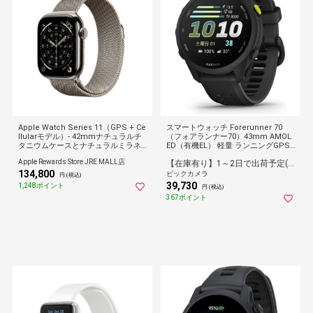
Apple Watch Series 11（GPS + Ce
スマートウォッチ Forerunner 70
llularモデル）- 42mmナチュラルチ
（フォアランナー70）43mm AMOL
タニウムケースとナチュラルミラネ
ED（有機EL） 軽量 ランニングGPS
ーゼループ
ウォッチ Black 010-04307-30
Apple Rewards Store JRE MALL店
【在庫有り】1～2日で出荷予定(日付指定可)
134,800
ビックカメラ
円 (税込)
39,730
1,248ポイント
円 (税込)
367ポイント