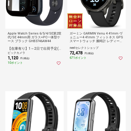
Apple Watch Series 6/5/4/SE第2世
ガーミン GARMIN Venu 4 41mm ヴ
代/SE 44mm用 ガラス+PC一体型ケ
ェニュー4 41mm フィットネス GPS
ース ブラック GHB3746AW44
スマートウォッチ 腕時計 レディース
010-03013-32 Slate/Black
neelセレクトショップ
【在庫有り】1～2日で出荷予定(日付指定可)
72,478
ビックカメラ
円 (税込)
1,120
671ポイント
円 (税込)
10ポイント