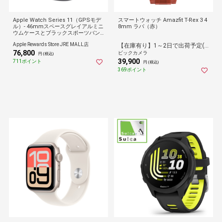
Apple Watch Series 11（GPSモデ
スマートウォッチ Amazfit T-Rex 3 4
ル）- 46mmスペースグレイアルミニ
8mm ラバ（赤）
ウムケースとブラックスポーツバン
ド - S/M
Apple Rewards Store JRE MALL店
【在庫有り】1～2日で出荷予定(日付指定可)
76,800
ビックカメラ
円 (税込)
39,900
711ポイント
円 (税込)
369ポイント