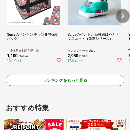
Suicaのペンギン チキン弁当保冷
Suicaのペンギン 新幹線はやぶさ
バッグ
マスコット（鉄道シリーズ）
【冷凍駅弁】駅弁屋 祭
オレンジページ shop
T
1,100
2,980
円 (税込)
円 (税込)
10ポイント
27ポイント
ランキングをもっと見る
おすすめ特集