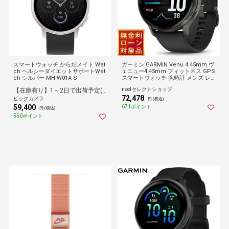
スマートウォッチ からだメイト Wat
ガーミン GARMIN Venu 4 45mm ヴ
ch ヘルシーダイエットサポートWat
ェニュー4 45mm フィットネス GPS
ch シルバー MH-W01A-S
スマートウォッチ 腕時計 メンズ レ
ディース 010-03014-30 Slate/Black
neelセレクトショップ
【在庫有り】1～2日で出荷予定(日付指定可)
72,478
ビックカメラ
円 (税込)
59,400
671ポイント
円 (税込)
550ポイント