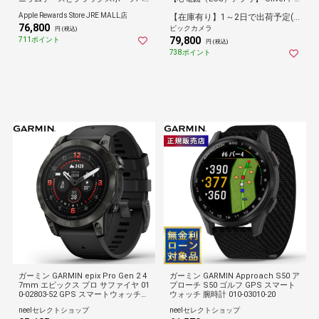
ンド - S/M
eriwinkle 010-03013-31【Suica対
Apple Rewards Store JRE MALL店
【在庫有り】1～2日で出荷予定(日付指定可)
応】
76,800
ビックカメラ
円 (税込)
79,800
711ポイント
円 (税込)
738ポイント
ガーミン GARMIN epix Pro Gen 2 4
ガーミン GARMIN Approach S50 ア
7mm エピックス プロ サファイヤ 01
プローチ S50 ゴルフ GPS スマート
0-02803-52 GPS スマートウォッチ
ウォッチ 腕時計 010-03010-20
腕時計
neelセレクトショップ
neelセレクトショップ