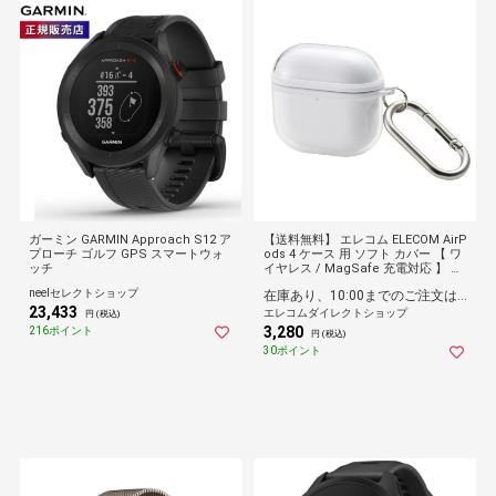
ガーミン GARMIN Approach S12 ア
【送料無料】 エレコム ELECOM AirP
プローチ ゴルフ GPS スマートウォ
ods 4 ケース 用 ソフト カバー 【 ワ
ッチ
イヤレス / MagSafe 充電対応 】 衝
撃吸収 落下防止 カラビナ付 MUBRAI
neelセレクトショップ
在庫あり、10:00までのご注文は最短即日発送
N ホワイト
23,433
エレコムダイレクトショップ
円 (税込)
3,280
216ポイント
円 (税込)
30ポイント