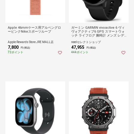
Apple 46mmケース用アルペングロ
ガーミン GARMIN vivoactive 6 ヴィ
ーピンクNikeスポーツループ
ヴォアクティブ6 GPS スマートウォ
ッチ ライフログ 腕時計 メンズ レデ
ィース 010-02985-30
Apple Rewards Store JRE MALL店
neelセレクトショップ
7,800
47,955
円 (税込)
円 (税込)
72ポイント
444ポイント