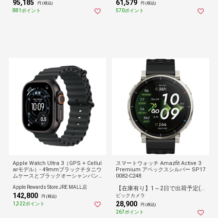
95,185
61,579
円 (税込)
円 (税込)
881ポイント
570ポイント
Apple Watch Ultra 3（GPS + Cellul
スマートウォッチ Amazfit Active 3
arモデル）- 49mmブラックチタニウ
Premium アペックスシルバー SP17
ムケースとブラックオーシャンバン
0082-C248
ド
Apple Rewards Store JRE MALL店
【在庫有り】1～2日で出荷予定(日付指定可)
142,800
ビックカメラ
円 (税込)
28,900
1,322ポイント
円 (税込)
267ポイント