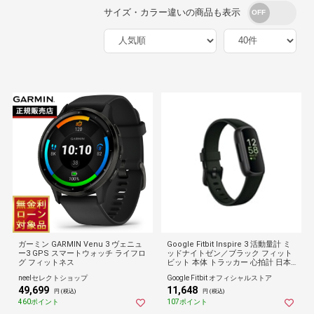
サイズ・カラー違いの商品も表示
ガーミン GARMIN Venu 3 ヴェニュ
Google Fitbit Inspire 3 活動量計 ミ
ー3 GPS スマートウォッチ ライフロ
ッドナイトゼン／ブラック フィット
グ フィットネス
ビット 本体 トラッカー 心拍計 日本
正規品 ギフト
neelセレクトショップ
Google Fitbit オフィシャルストア
49,699
11,648
円 (税込)
円 (税込)
460ポイント
107ポイント