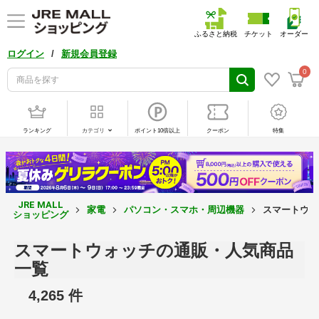
ふるさと納税
チケット
オーダー
/
ログイン
新規会員登録
0
ランキング
カテゴリ
ポイント10倍以上
クーポン
特集
JRE MALL
家電
パソコン・スマホ・周辺機器
スマートウォ
ショッピング
スマートウォッチの通販・人気商品
一覧
4,265 件