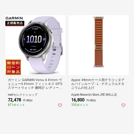
ガーミン GARMIN Venu 4 41mm ヴ
Apple 49mmケース用テラコッタア
ェニュー4 41mm フィットネス GPS
ルパインループ - L - ナチュラルチタ
スマートウォッチ 腕時計 レディース
ニウムの仕上げ
010-03013-31 Silver/Periwinkle
neelセレクトショップ
Apple Rewards Store JRE MALL店
72,478
16,800
円 (税込)
円 (税込)
671ポイント
155ポイント