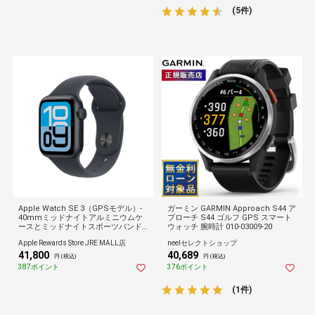
(5件)
Apple Watch SE 3（GPSモデル）-
ガーミン GARMIN Approach S44 ア
40mmミッドナイトアルミニウムケ
プローチ S44 ゴルフ GPS スマート
ースとミッドナイトスポーツバンド -
ウォッチ 腕時計 010-03009-20
S/M
Apple Rewards Store JRE MALL店
neelセレクトショップ
41,800
40,689
円 (税込)
円 (税込)
387ポイント
376ポイント
(1件)