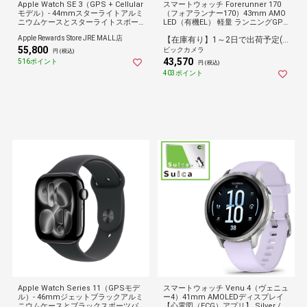
Apple Watch SE 3（GPS + Cellular
スマートウォッチ Forerunner 170
モデル）- 44mmスターライトアルミ
（フォアランナー170）43mm AMO
ニウムケースとスターライトスポー
LED（有機EL） 軽量 ランニングGPS
ツバンド - S/M
ウォッチ Black/Amp Yellow 010-03
Apple Rewards Store JRE MALL店
【在庫有り】1～2日で出荷予定(日付指定可)
920-40
55,800
ビックカメラ
円 (税込)
43,570
516ポイント
円 (税込)
403ポイント
Apple Watch Series 11（GPSモデ
スマートウォッチ Venu 4（ヴェニュ
ル）- 46mmジェットブラックアルミ
ー4）41mm AMOLEDディスプレイ
ニウムケースとブラックスポーツバ
【心電図（ECG）アプリ】 Silver / P